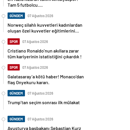
Tam 5 futbolcu….
GÜNDEM
07 Ağustos 2026
Norweç silahlı kuvvetleri kadınlardan
oluşan özel kuvvetler eğitimlerini
başlattı.
SPOR
07 Ağustos 2026
Cristiano Ronaldo’nun akıllara zarar
tüm kariyerinin istatistiğini çıkardık !
SPOR
07 Ağustos 2026
Galatasaray’a kötü haber! Monaco’dan
flaş Onyekuru kararı.
GÜNDEM
07 Ağustos 2026
Trump’tan seçim sonrası ilk mülakat
GÜNDEM
07 Ağustos 2026
Avusturya başbakanı Sebastian Kurz