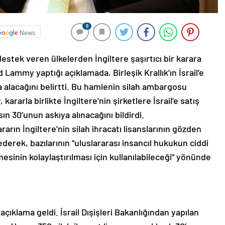
0
News
a destek veren ülkelerden İngiltere şaşırtıcı bir karara
d Lammy yaptığı açıklamada, Birleşik Krallık’ın İsrail’e
kıya alacağını belirtti. Bu hamlenin silah ambargosu
arla birlikte İngiltere’nin şirketlere İsrail’e satış
sın 30’unun askıya alınacağını bildirdi.
ın İngiltere’nin silah ihracatı lisanslarının gözden
ederek, bazılarının “uluslararası insancıl hukukun ciddi
lmesinin kolaylaştırılması için kullanılabileceği” yönünde
 açıklama geldi. İsrail Dışişleri Bakanlığından yapılan