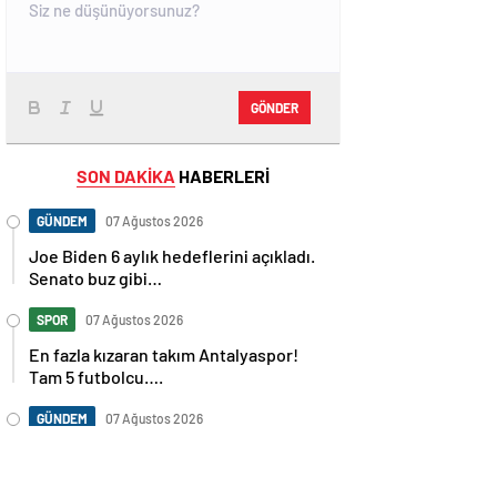
GÖNDER
SON DAKİKA
HABERLERİ
GÜNDEM
07 Ağustos 2026
Joe Biden 6 aylık hedeflerini açıkladı.
Senato buz gibi…
SPOR
07 Ağustos 2026
En fazla kızaran takım Antalyaspor!
Tam 5 futbolcu….
GÜNDEM
07 Ağustos 2026
Norweç silahlı kuvvetleri kadınlardan
oluşan özel kuvvetler eğitimlerini