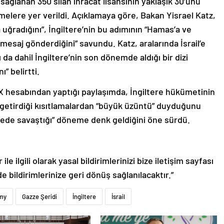
sağlanan 350 silah ihracat lisansının yaklaşık 30’unu
rmelere yer verildi. Açıklamaya göre, Bakan Yisrael Katz,
na uğradığını”, İngiltere’nin bu adımının “Hamas’a ve
 mesaj gönderdiğini” savundu. Katz, aralarında İsrail’e
ı da dahil İngiltere’nin son dönemde aldığı bir dizi
ı” belirtti.
 X hesabından yaptığı paylaşımda, İngiltere hükümetinin
ına getirdiği kısıtlamalardan “büyük üzüntü” duyduğunu
cephede savaştığı” döneme denk geldiğini öne sürdü.
le ilgili olarak yasal bildirimlerinizi bize iletişim sayfası
de bildirimlerinize geri dönüş sağlanılacaktır.”
my
Gazze Şeridi
İngiltere
İsrail