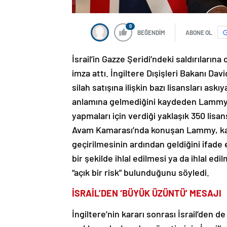
0
BEĞENDİM
ABONE OL
İsrail’in Gazze Şeridi’ndeki saldırıların
imza attı. İngiltere Dışişleri Bakanı Davi
silah satışına ilişkin bazı lisansları as
anlamına gelmediğini kaydeden Lammy, kar
yapmaları için verdiği yaklaşık 350 lisan
Avam Kamarası’nda konuşan Lammy, karar
geçirilmesinin ardından geldiğini ifade 
bir şekilde ihlal edilmesi ya da ihlal edi
“açık bir risk” bulunduğunu söyledi.
İSRAİL’DEN ‘BÜYÜK ÜZÜNTÜ’ MESAJI
İngiltere’nin kararı sonrası İsrail’den de