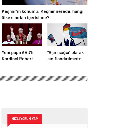
Keşmir’in konumu: Keşmir nerede, hangi
ülke sınırları içerisinde?
Yeni papa ABD’li
“Aşırı sağcı” olarak
Kardinal Robert
sınıflandırılmıştı:
Prevost oldu
Almanya’da
mahkemeden AfD
kararı
HIZLI YORUM YAP