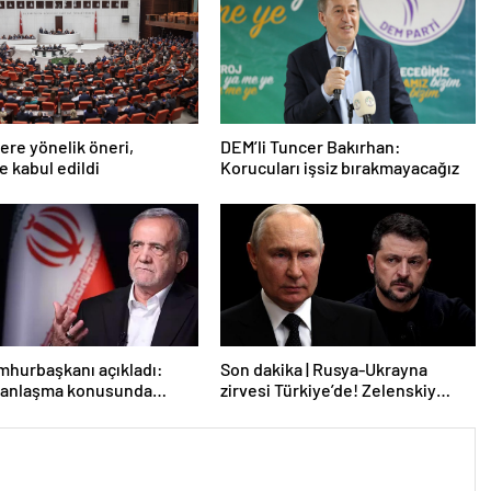
lere yönelik öneri,
DEM’li Tuncer Bakırhan:
 kabul edildi
Korucuları işsiz bırakmayacağız
mhurbaşkanı açıkladı:
Son dakika | Rusya-Ukrayna
e anlaşma konusunda
zirvesi Türkiye’de! Zelenskiy
z
Putin’in davetini kabul etti!
Gözler perşembe gününe çevrildi