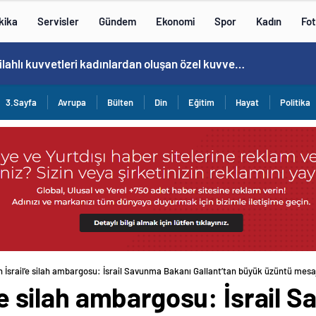
kika
Servisler
Gündem
Ekonomi
Spor
Kadın
Fot
Norweç silahlı kuvvetleri kadınlardan oluşan özel kuvvetler eğitimlerini başlattı.
3.Sayfa
Avrupa
Bülten
Din
Eğitim
Hayat
Politika
en İsrail’e silah ambargosu: İsrail Savunma Bakanı Gallant’tan büyük üzüntü mesaj
il’e silah ambargosu: İsrail