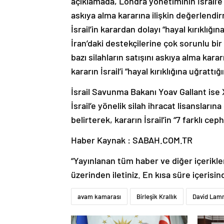
açıklamada, Londra yönetiminin İsrail’e 
askıya alma kararına ilişkin değerlendi
İsrail’in karardan dolayı “hayal kırıklığı
İran’daki destekçilerine çok sorunlu bir
bazı silahların satışını askıya alma karar
kararın İsrail’i “hayal kırıklığına uğrattığın
İsrail Savunma Bakanı Yoav Gallant ise
İsrail’e yönelik silah ihracat lisanslar
belirterek, kararın İsrail’in “7 farklı 
Haber Kaynak : SABAH.COM.TR
“Yayınlanan tüm haber ve diğer içerikler i
üzerinden iletiniz. En kısa süre içerisin
avam kamarası
Birleşik Krallık
David Lam