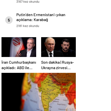
3167 kez okundu
Putin’den Ermenistan’ı yıkan
açıklama: Karabağ
5
Azerbaycan’ın ayrılmaz bir
2181 kez okundu
parçasıdır!
İran Cumhurbaşkanı
Son dakika | Rusya-
açıkladı: ABD ile
Ukrayna zirvesi
anlaşma konusunda
Türkiye’de!
ciddiyiz
Zelenskiy Putin’in
davetini kabul etti!
Gözler perşembe
gününe çevrildi