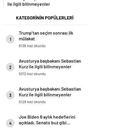
ile ilgili bilinmeyenler
KATEGORİNİN POPÜLERLERİ
Trump’tan seçim sonrası ilk
mülakat
1
8136 kez okundu
Avusturya başbakanı Sebastian
Kurz ile ilgili bilinmeyenler
2
5312 kez okundu
Avusturya başbakanı Sebastian
Kurz ile ilgili bilinmeyenler
3
5128 kez okundu
Joe Biden 6 aylık hedeflerini
açıkladı. Senato buz gibi…
4