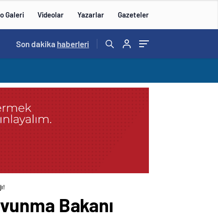
o Galeri
Videolar
Yazarlar
Gazeteler
15:20
Son dakika
/
haberleri
ı!
 Savunma Bakanı