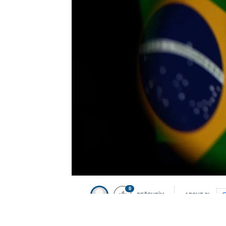
0
BEĞENDİM
ABONE OL
Brezilya’da sosyal medya platformu X’e 