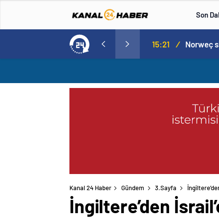
Son Da
aspor! Tam 5 futbolcu….
15:21
/
Kanal 24 Haber
Gündem
3.Sayfa
İngiltere’d
İngiltere’den İsra