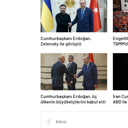
Cumhurbaşkanı Erdoğan,
Engelli
Zelensky ile görüştü
TBMM’de
Cumhurbaşkanı Erdoğan, üç
İran Cu
ülkenin büyükelçilerini kabul etti
ABD il
ciddiyi