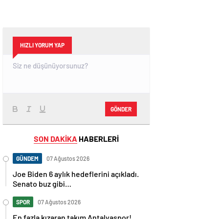
HIZLI YORUM YAP
GÖNDER
SON DAKİKA
HABERLERİ
GÜNDEM
07 Ağustos 2026
Joe Biden 6 aylık hedeflerini açıkladı.
Senato buz gibi…
SPOR
07 Ağustos 2026
En fazla kızaran takım Antalyaspor!