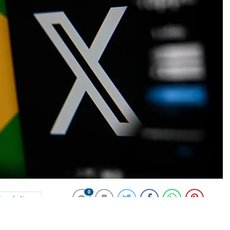
0
News
getirilen erişim yasağına ilişkin bugün Yüksek