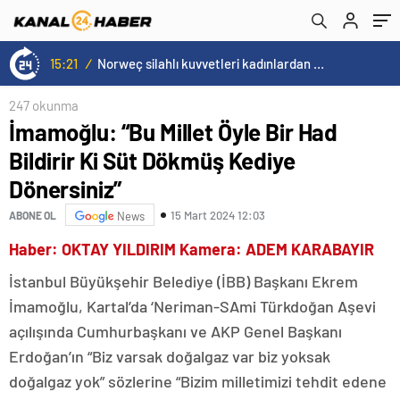
15:21
/
Norweç silahlı kuvvetleri kadınlardan oluşan özel kuvvetler eğitimlerini başlattı.
247 okunma
İmamoğlu: “Bu Millet Öyle Bir Had
Bildirir Ki Süt Dökmüş Kediye
Dönersiniz”
15 Mart 2024 12:03
ABONE OL
News
Haber: OKTAY YILDIRIM Kamera: ADEM KARABAYIR
İstanbul Büyükşehir Belediye (İBB) Başkanı Ekrem
İmamoğlu, Kartal’da ‘Neriman-SAmi Türkdoğan Aşevi
açılışında Cumhurbaşkanı ve AKP Genel Başkanı
Erdoğan’ın “Biz varsak doğalgaz var biz yoksak
doğalgaz yok” sözlerine “Bizim milletimizi tehdit edene