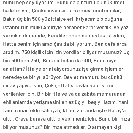
bunu hep söylüyorum. Bunu da bir türlü bu hükümet
halletmiyor. Çünkü insanlar iş çözmeyi unutmuşlar.
Bakın üç bin 500 yüz itfaiye eri ihtiyacımız olduğuna
İstanbul’un Mülki Amiriyle beraber karar verdik. ve yazı
yazdık o dönemde. Kendilerinden de destek istedim.
Hatta benim için aradığını da biliyorum. Ben defalarca
aradım, 750 kişilik için izin verdiler biliyor musunuz? Üç
bin 500’den 750. Bin zabıtadan da 400. Bunu niye
anlattım? İtfaiye erini alıyorsunuz işe girme işlemleri
neredeyse bir yıl sürüyor. Devlet memuru bu çünkü
sınav yapıyorsun. Çok şeffaf sınavlar yaptık izni
verilenler için. Bir bir itfaiye ya da zabıta memurunun
ehil anlamda yetişmesini en az üç yıl beş yıl lazım. Yani
tam uzman oldu sahaya çıktı en zor anda işte Hatay’a
gitti. Oraya buraya gitti diyebilmeniz için. Bunu bir imza
biliyor musunuz? Bir imza atmadılar. O atmayan kişi