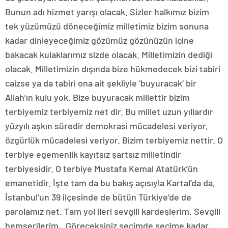
Bunun adı hizmet yarışı olacak. Sizler halkımız bizim
tek yüzümüzü döneceğimiz milletimiz bizim sonuna
kadar dinleyeceğimiz gözümüz gözünüzün içine
bakacak kulaklarımız sizde olacak. Milletimizin dediği
olacak. Milletimizin dışında bize hükmedecek bizi tabiri
caizse ya da tabiri ona ait şekliyle ‘buyuracak’ bir
Allah’ın kulu yok. Bize buyuracak millettir bizim
terbiyemiz terbiyemiz net dir. Bu millet uzun yıllardır
yüzyılı aşkın süredir demokrasi mücadelesi veriyor,
özgürlük mücadelesi veriyor. Bizim terbiyemiz nettir. O
terbiye egemenlik kayıtsız şartsız milletindir
terbiyesidir. O terbiye Mustafa Kemal Atatürk’ün
emanetidir. İşte tam da bu bakış açısıyla Kartal’da da,
İstanbul’un 39 ilçesinde de bütün Türkiye’de de
parolamız net. Tam yol ileri sevgili kardeşlerim. Sevgili
hemşerilerim,. Göreceksiniz seçimde seçime kadar