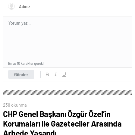
çevrildi
En az 10 karakter gerekli
Gönder
238 okunma
CHP Genel Başkanı Özgür Özel’in
Korumaları ile Gazeteciler Arasında
Arbede Yaşandı