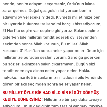
bende, benim adayımı seçerseniz. Ordu’nun kılına
zarar gelmez. Doğal gaz gelsin istiyorsan benim
adayımı oy vereceksin’ dedi. Kıymetli milletimize ben
bir uyarıda bulunmakta kendimi borçlu hissediyorum.
31 Mart’ta seçim var seçime gidiyoruz. Bakın seçime
giderken bile milletini tehdit ederek oy isteyenden
seçimden sonra Allah korusun. Bu milleti Allah
korusun. 31 Mart’tan sonra neler yapar neler. Onun için
milletimize buradan sesleniyorum. Sandığa giderken
bu sözleri aklınızdan sakın çıkartmayın. Bugün sizi
tehdit eden oyu alınca neler yapar neler. Hakkı,
hukuku, marifeti insanlarımızın iradesini bile kendinde
gören bir akıl seçimden sonra neler yapar neler.
BU MİLLET ÖYLE BİR HAD BİLDİRİR Kİ SÜT DÖKMÜŞ
KEDİYE DÖNERSİNİZ:
Milletimize bir şey daha tavsiye
ediyorum. Onun dediğinin tam tersini yapmayı tavsiye