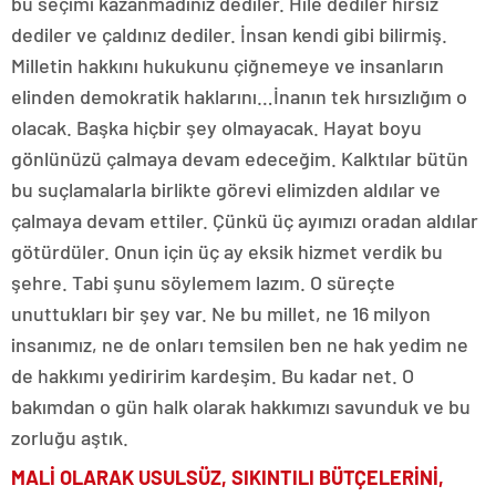
bu seçimi kazanmadınız dediler. Hile dediler hırsız
dediler ve çaldınız dediler. İnsan kendi gibi bilirmiş.
Milletin hakkını hukukunu çiğnemeye ve insanların
elinden demokratik haklarını…İnanın tek hırsızlığım o
olacak. Başka hiçbir şey olmayacak. Hayat boyu
gönlünüzü çalmaya devam edeceğim. Kalktılar bütün
bu suçlamalarla birlikte görevi elimizden aldılar ve
çalmaya devam ettiler. Çünkü üç ayımızı oradan aldılar
götürdüler. Onun için üç ay eksik hizmet verdik bu
şehre. Tabi şunu söylemem lazım. O süreçte
unuttukları bir şey var. Ne bu millet, ne 16 milyon
insanımız, ne de onları temsilen ben ne hak yedim ne
de hakkımı yediririm kardeşim. Bu kadar net. O
bakımdan o gün halk olarak hakkımızı savunduk ve bu
zorluğu aştık.
MALİ OLARAK USULSÜZ, SIKINTILI BÜTÇELERİNİ,