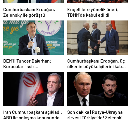
Cumhurbaşkanı Erdoğan,
Engellilere yönelik öneri,
Zelensky ile görüştü
TBMM’de kabul edildi
DEM’li Tuncer Bakırhan:
Cumhurbaşkanı Erdoğan, üç
Korucuları işsiz
ülkenin büyükelçilerini kabul
bırakmayacağız
etti
İran Cumhurbaşkanı açıkladı:
Son dakika | Rusya-Ukrayna
ABD ile anlaşma konusunda
zirvesi Türkiye’de! Zelenskiy
ciddiyiz
Putin’in davetini kabul etti!
Gözler perşembe gününe