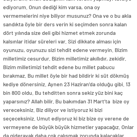
ediyorum. Onun dediği kim varsa, ona oy
vermemelerini niye biliyor musunuz? Ona ve o bu akla
sandıkta öyle bir ders verin ki seçimden sonra kalan
dört yılında size deli gibi hizmet etmek zorunda
kalsınlar itidar süreleri var. Sizi dikkate alması için
oyunuzu, oyunuzu sizi tehdit edene vermeyin. Bizim
milletimiz cesurdur. Bizim milletimiz akıllıdır, zekidir.
Bizim milletimizi tehdit edene bu millet pabucu
bırakmaz. Bu millet öyle bir had bildirir ki süt dökmüş
kediye dönersiniz. Aynen 23 Haziran’da olduğu gibi. 13
bin 800 oldu. Bu tehditten sonra sekiz yüz bini kaç
yaparsınız? Allah bilir. Bu bakımdan 31 Mart’ta bize oy
vereceksiniz. Biz diliyor ve istiyoruz ki bizi
seçeceksiniz. Umut ediyoruz ki biz bize oy verene de
vermeyene de büyük büyük hizmetler yapacağız. Onlar
da giderayak daha çok çalışmak zorunda kalacaklar.