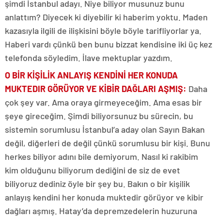
şimdi İstanbul adayı. Niye biliyor musunuz bunu
anlattım? Diyecek ki diyebilir ki haberim yoktu. Maden
kazasıyla ilgili de ilişkisini böyle böyle tarifliyorlar ya.
Haberi vardı çünkü ben bunu bizzat kendisine iki üç kez
telefonda söyledim. İlave mektuplar yazdım.
O BİR KİŞİLİK ANLAYIŞ KENDİNİ HER KONUDA
MUKTEDIR GÖRÜYOR VE KİBİR DAĞLARI AŞMIŞ:
Daha
çok şey var. Ama oraya girmeyeceğim. Ama esas bir
şeye gireceğim. Şimdi biliyorsunuz bu sürecin, bu
sistemin sorumlusu İstanbul’a aday olan Sayın Bakan
değil, diğerleri de değil çünkü sorumlusu bir kişi. Bunu
herkes biliyor adını bile demiyorum. Nasıl ki rakibim
kim olduğunu biliyorum dediğini de siz de evet
biliyoruz dediniz öyle bir şey bu. Bakın o bir kişilik
anlayış kendini her konuda muktedir görüyor ve kibir
dağları aşmış. Hatay’da depremzedelerin huzuruna