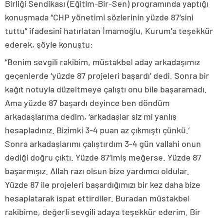
Birliği Sendikası (Eğitim-Bir-Sen) programında yaptığı
konuşmada “CHP yönetimi sözlerinin yüzde 87’sini
tuttu” ifadesini hatırlatan İmamoğlu, Kurum’a teşekkür
ederek, şöyle konuştu:
“Benim sevgili rakibim, müstakbel aday arkadaşımız
geçenlerde ‘yüzde 87 projeleri başardı’ dedi. Sonra bir
kağıt notuyla düzeltmeye çalıştı onu bile başaramadı.
Ama yüzde 87 başardı deyince ben döndüm
arkadaşlarıma dedim, ‘arkadaşlar siz mi yanlış
hesapladınız. Bizimki 3-4 puan az çıkmıştı çünkü.’
Sonra arkadaşlarımı çalıştırdım 3-4 gün vallahi onun
dediği doğru çıktı. Yüzde 87’imiş meğerse. Yüzde 87
başarmışız. Allah razı olsun bize yardımcı oldular.
Yüzde 87 ile projeleri başardığımızı bir kez daha bize
hesaplatarak ispat ettirdiler. Buradan müstakbel
rakibime, değerli sevgili adaya teşekkür ederim. Bir