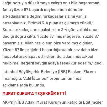
kağıt notuyla düzeltmeye çalıştı onu bile başaramadı.
Ama yüzde 87 başardı deyince ben döndüm
arkadaşlarıma dedim, ‘arkadaşlar siz mi yanlış
hesapladınız. Bizimki 3-4 puan az çıkmıştı çünkü.’
Sonra arkadaşlarımı çalıştırdım 3-4 gün vallahi onun
dediği doğru çıktı. Yüzde 87’imiş meğerse. Yüzde 87
başarmışız. Allah razı olsun bize yardımcı oldular.
Yüzde 87 ile projeleri başardığımızı bir kez daha bize
hesaplatarak ispat ettirdiler. Buradan müstakbel
rakibime, değerli sevgili adaya teşekkür ederim.” dedi.
İstanbul Büyükşehir Belediye (İBB) Başkanı Ekrem
İmamoğlu, “Adil İstanbul” proje tanıtımında
açıklamalarda bulundu.
MURAT KURUM’A TEŞEKKÜR ETTİ
AKP’nin İBB Adayı Murat Kurum’un katıldığı Eğitimciler