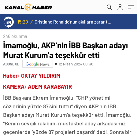
15:20
/
Cristiano Ronaldo’nun akıllara zarar tüm kariyerinin istatistiğini çıkardık !
246 okunma
İmamoğlu, AKP’nin İBB Başkan adayı
Murat Kurum’a teşekkür etti
12 Nisan 2024 00:36
ABONE OL
News
Haber: OKTAY YILDIRIM
KAMERA: ADEM KARABAYIR
İBB Başkanı Ekrem İmamoğlu, “CHP yönetimi
sözlerinin yüzde 87’sini tuttu” diyen AKP’nin İBB
Başkan adayı Murat Kurum’a teşekkür etti. İmamoğlu,
“Benim sevgili rakibim, müstakbel aday arkadaşımız
geçenlerde ‘yüzde 87 projeleri başardı’ dedi. Sonra bir