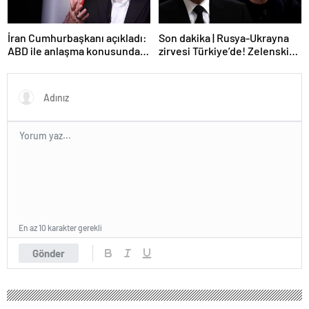
İran Cumhurbaşkanı açıkladı:
Son dakika | Rusya-Ukrayna
ABD ile anlaşma konusunda
zirvesi Türkiye’de! Zelenskiy
ciddiyiz
Putin’in davetini kabul etti!
Gözler perşembe gününe
çevrildi
En az 10 karakter gerekli
Gönder