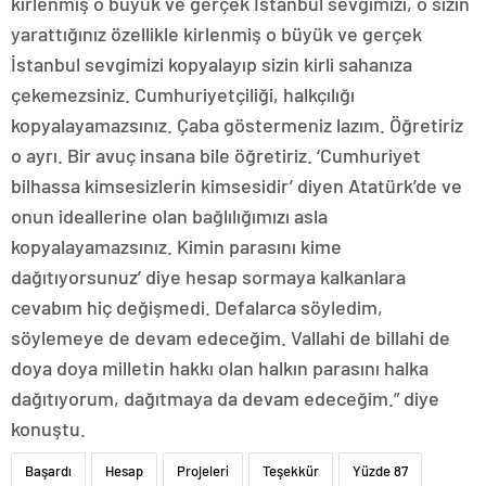
kirlenmiş o büyük ve gerçek İstanbul sevgimizi, o sizin
yarattığınız özellikle kirlenmiş o büyük ve gerçek
İstanbul sevgimizi kopyalayıp sizin kirli sahanıza
çekemezsiniz. Cumhuriyetçiliği, halkçılığı
kopyalayamazsınız. Çaba göstermeniz lazım. Öğretiriz
o ayrı. Bir avuç insana bile öğretiriz. ‘Cumhuriyet
bilhassa kimsesizlerin kimsesidir’ diyen Atatürk’de ve
onun ideallerine olan bağlılığımızı asla
kopyalayamazsınız. Kimin parasını kime
dağıtıyorsunuz’ diye hesap sormaya kalkanlara
cevabım hiç değişmedi. Defalarca söyledim,
söylemeye de devam edeceğim. Vallahi de billahi de
doya doya milletin hakkı olan halkın parasını halka
dağıtıyorum, dağıtmaya da devam edeceğim.” diye
konuştu.
Başardı
Hesap
Projeleri
Teşekkür
Yüzde 87