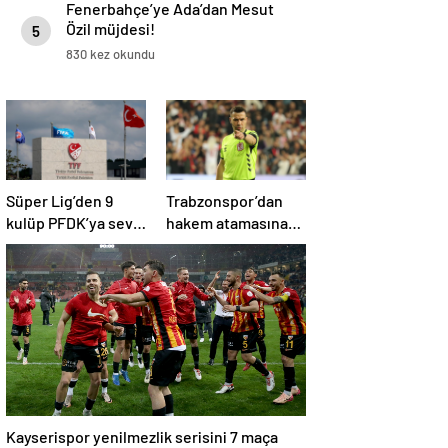
Fenerbahçe’ye Ada’dan Mesut
Özil müjdesi!
5
830 kez okundu
Süper Lig’den 9
Trabzonspor’dan
kulüp PFDK’ya sevk
hakem atamasına
edildi
bir tepki daha!
Kayserispor yenilmezlik serisini 7 maça