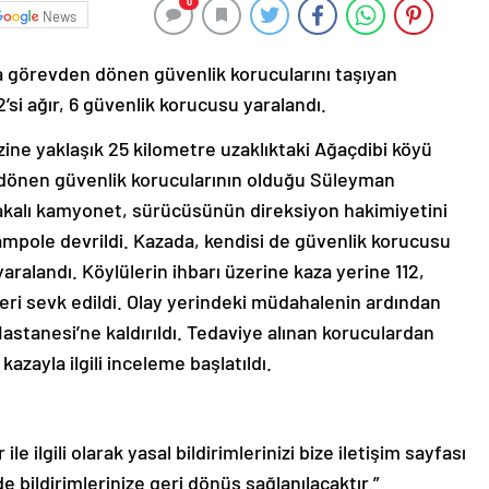
0
News
a görevden dönen güvenlik korucularını taşıyan
si ağır, 6 güvenlik korucusu yaralandı.
zine yaklaşık 25 kilometre uzaklıktaki Ağaçdibi köyü
dönen güvenlik korucularının olduğu Süleyman
kalı kamyonet, sürücüsünün direksiyon hakimiyetini
mpole devrildi. Kazada, kendisi de güvenlik korucusu
aralandı. Köylülerin ihbarı üzerine kaza yerine 112,
ri sevk edildi. Olay yerindeki müdahalenin ardından
Hastanesi’ne kaldırıldı. Tedaviye alınan koruculardan
kazayla ilgili inceleme başlatıldı.
le ilgili olarak yasal bildirimlerinizi bize iletişim sayfası
de bildirimlerinize geri dönüş sağlanılacaktır.”