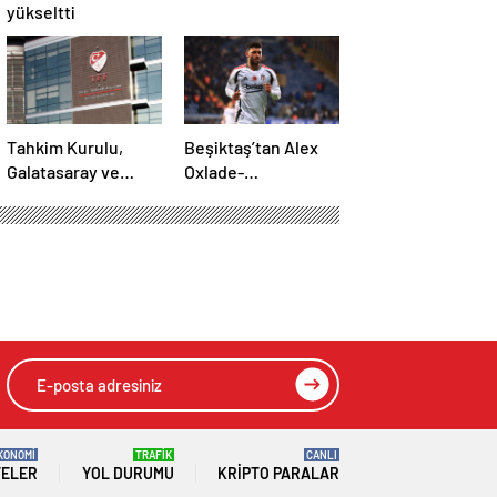
yükseltti
Tahkim Kurulu,
Beşiktaş’tan Alex
Galatasaray ve
Oxlade-
Fenerbahçe’nin
Chamberlain’in son
yabancı kuralı
durumu hakkında
itirazını reddetti!
açıklama
Arda’sını buldu
HIZLI YORUM YAP