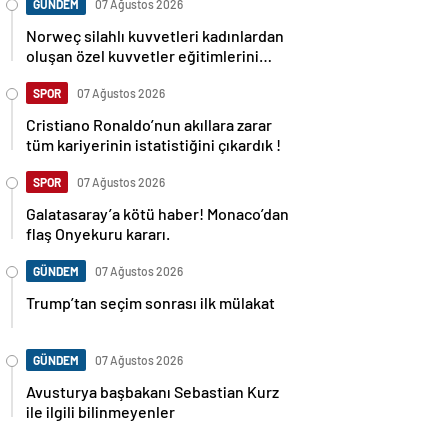
GÜNDEM
07 Ağustos 2026
Norweç silahlı kuvvetleri kadınlardan
oluşan özel kuvvetler eğitimlerini
başlattı.
SPOR
07 Ağustos 2026
Cristiano Ronaldo’nun akıllara zarar
tüm kariyerinin istatistiğini çıkardık !
SPOR
07 Ağustos 2026
Galatasaray’a kötü haber! Monaco’dan
flaş Onyekuru kararı.
GÜNDEM
07 Ağustos 2026
Trump’tan seçim sonrası ilk mülakat
GÜNDEM
07 Ağustos 2026
Avusturya başbakanı Sebastian Kurz
ile ilgili bilinmeyenler