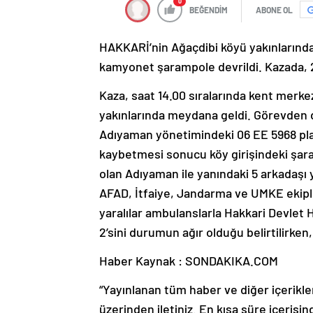
0
BEĞENDİM
ABONE OL
HAKKARİ’nin Ağaçdibi köyü yakınlarınd
kamyonet şarampole devrildi. Kazada, 2’
Kaza, saat 14.00 sıralarında kent merke
yakınlarında meydana geldi. Görevden 
Adıyaman yönetimindeki 06 EE 5968 pla
kaybetmesi sonucu köy girişindeki şara
olan Adıyaman ile yanındaki 5 arkadaşı y
AFAD, İtfaiye, Jandarma ve UMKE ekiple
yaralılar ambulanslarla Hakkari Devlet 
2’sini durumun ağır olduğu belirtilirken, 
Haber Kaynak : SONDAKIKA.COM
“Yayınlanan tüm haber ve diğer içerikler i
üzerinden iletiniz. En kısa süre içerisin