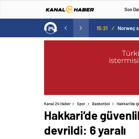
Son Da
Norweç silahlı kuvvetleri kadınlardan oluşan özel kuvvetler eğitimlerini başlattı.
15:20
/
Kanal 24 Haber
Spor
Basketbol
Hakkari’de g
Hakkari’de güvenl
devrildi: 6 yaralı