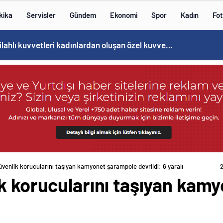
kika
Servisler
Gündem
Ekonomi
Spor
Kadın
Fot
Cristiano Ronaldo’nun akıllara zarar tüm kariyerinin istatistiğini çıkardık !
üvenlik korucularını taşıyan kamyonet şarampole devrildi: 6 yaralı
ik korucularını taşıyan kam