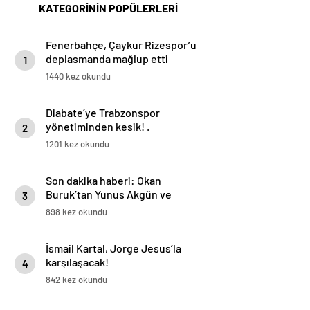
KATEGORİNİN POPÜLERLERİ
Fenerbahçe, Çaykur Rizespor’u
deplasmanda mağlup etti
1
1440 kez okundu
Diabate’ye Trabzonspor
yönetiminden kesik! .
2
1201 kez okundu
Son dakika haberi: Okan
Buruk’tan Yunus Akgün ve
3
Mertens kararı! Osimhen’e
898 kez okundu
yarayacak…
İsmail Kartal, Jorge Jesus’la
karşılaşacak!
4
842 kez okundu