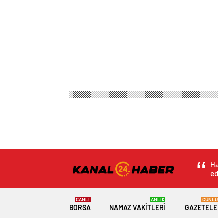
Kanal 24 Haber
Spor
Basketbol
4 yıllık sözl
4 yıllık sözleşme 