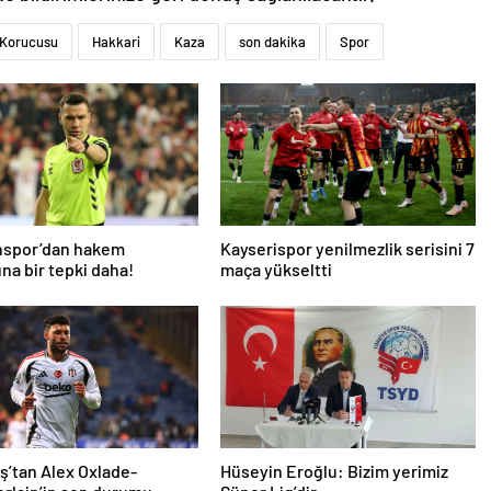
 Korucusu
Hakkari
Kaza
son dakika
Spor
nspor’dan hakem
Kayserispor yenilmezlik serisini 7
na bir tepki daha!
maça yükseltti
ş’tan Alex Oxlade-
Hüseyin Eroğlu: Bizim yerimiz