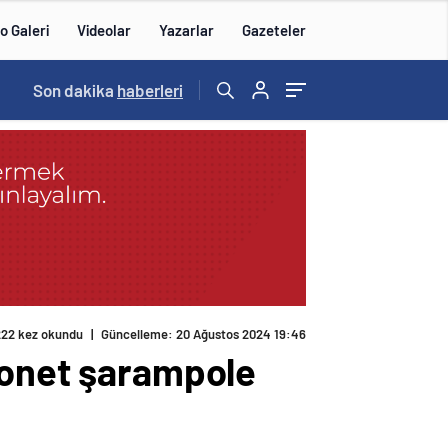
o Galeri
Videolar
Yazarlar
Gazeteler
14:57
Son dakika
/
haberleri
yonet şarampole