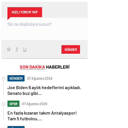
HIZLI YORUM YAP
GÖNDER
SON DAKİKA
HABERLERİ
GÜNDEM
07 Ağustos 2026
Joe Biden 6 aylık hedeflerini açıkladı.
Senato buz gibi…
SPOR
07 Ağustos 2026
En fazla kızaran takım Antalyaspor!
Tam 5 futbolcu….