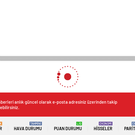
eşme imzalandı! Fenerbahçe, yeni Arda’sını buldu
imzalandı! Fenerbahçe, yeni 