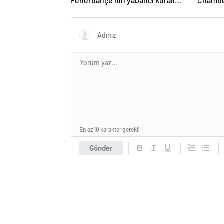
Fenerbahçe’nin yabancı kuralı
Chambe
itirazını reddetti!
hakkınd
En az 10 karakter gerekli
Gönder