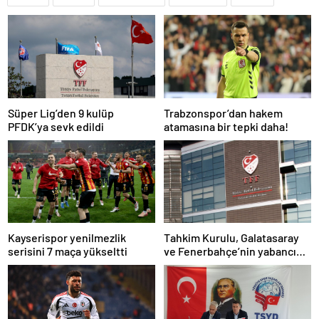
Süper Lig’den 9 kulüp
Trabzonspor’dan hakem
PFDK’ya sevk edildi
atamasına bir tepki daha!
Kayserispor yenilmezlik
Tahkim Kurulu, Galatasaray
serisini 7 maça yükseltti
ve Fenerbahçe’nin yabancı
kuralı itirazını reddetti!