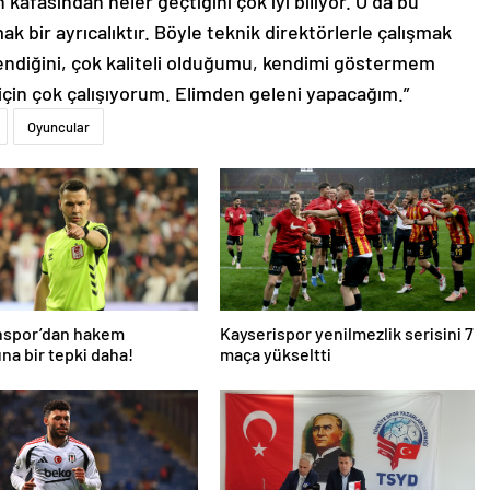
n kafasından neler geçtiğini çok iyi biliyor. O da bu
ak bir ayrıcalıktır. Böyle teknik direktörlerle çalışmak
endiğini, çok kaliteli olduğumu, kendimi göstermem
için çok çalışıyorum. Elimden geleni yapacağım.”
Oyuncular
nspor’dan hakem
Kayserispor yenilmezlik serisini 7
na bir tepki daha!
maça yükseltti