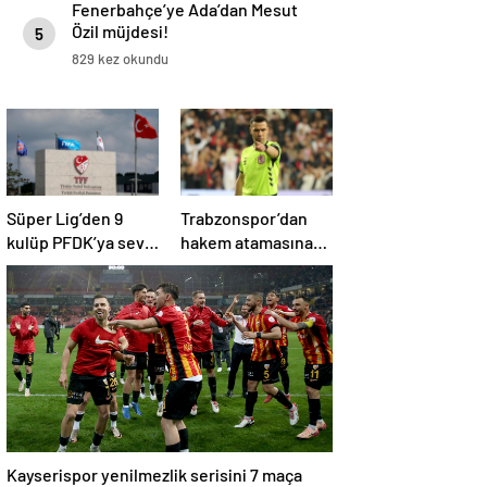
Fenerbahçe’ye Ada’dan Mesut
Özil müjdesi!
5
829 kez okundu
Süper Lig’den 9
Trabzonspor’dan
kulüp PFDK’ya sevk
hakem atamasına
edildi
bir tepki daha!
Kayserispor yenilmezlik serisini 7 maça