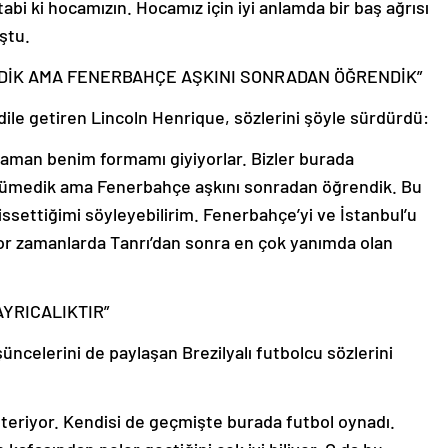
abi ki hocamızın. Hocamız için iyi anlamda bir baş ağrısı
ştu.
DİK AMA FENERBAHÇE AŞKINI SONRADAN ÖĞRENDİK”
ile getiren Lincoln Henrique, sözlerini şöyle sürdürdü:
aman benim formamı giyiyorlar. Bizler burada
yümedik ama Fenerbahçe aşkını sonradan öğrendik. Bu
issettiğimi söyleyebilirim. Fenerbahçe’yi ve İstanbul’u
or zamanlarda Tanrı’dan sonra en çok yanımda olan
YRICALIKTIR”
üşüncelerini de paylaşan Brezilyalı futbolcu sözlerini
österiyor. Kendisi de geçmişte burada futbol oynadı.