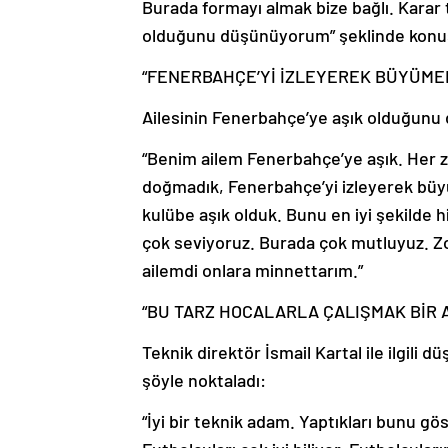
Burada formayı almak bize bağlı. Karar t
olduğunu düşünüyorum” şeklinde konu
“FENERBAHÇE’Yİ İZLEYEREK BÜYÜME
Ailesinin Fenerbahçe’ye aşık olduğunu d
“Benim ailem Fenerbahçe’ye aşık. Her z
doğmadık, Fenerbahçe’yi izleyerek bü
kulübe aşık olduk. Bunu en iyi şekilde h
çok seviyoruz. Burada çok mutluyuz. Z
ailemdi onlara minnettarım.”
“BU TARZ HOCALARLA ÇALIŞMAK BİR A
Teknik direktör İsmail Kartal ile ilgili d
şöyle noktaladı:
“İyi bir teknik adam. Yaptıkları bunu g