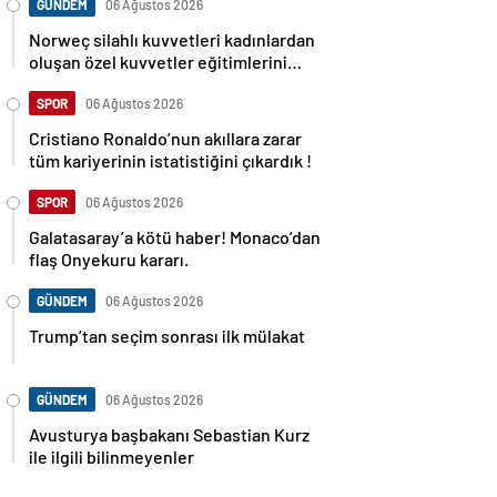
GÜNDEM
06 Ağustos 2026
Norweç silahlı kuvvetleri kadınlardan
oluşan özel kuvvetler eğitimlerini
başlattı.
SPOR
06 Ağustos 2026
Cristiano Ronaldo’nun akıllara zarar
tüm kariyerinin istatistiğini çıkardık !
SPOR
06 Ağustos 2026
Galatasaray’a kötü haber! Monaco’dan
flaş Onyekuru kararı.
GÜNDEM
06 Ağustos 2026
Trump’tan seçim sonrası ilk mülakat
GÜNDEM
06 Ağustos 2026
Avusturya başbakanı Sebastian Kurz
ile ilgili bilinmeyenler