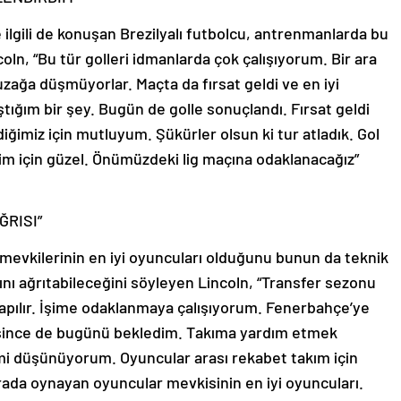
 ilgili de konuşan Brezilyalı futbolcu, antrenmanlarda bu
coln, “Bu tür golleri idmanlarda çok çalışıyorum. Bir ara
uzağa düşmüyorlar. Maçta da fırsat geldi ve en iyi
tığım bir şey. Bugün de golle sonuçlandı. Fırsat geldi
diğimiz için mutluyum. Şükürler olsun ki tur atladık. Gol
m için güzel. Önümüzdeki lig maçına odaklanacağız”
ĞRISI”
evkilerinin en iyi oyuncuları olduğunu bunun da teknik
şını ağrıtabileceğini söyleyen Lincoln, “Transfer sezonu
apılır. İşime odaklanmaya çalışıyorum. Fenerbahçe’ye
esince de bugünü bekledim. Takıma yardım etmek
i düşünüyorum. Oyuncular arası rekabet takım için
rada oynayan oyuncular mevkisinin en iyi oyuncuları.