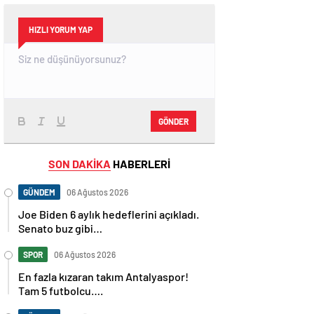
HIZLI YORUM YAP
GÖNDER
SON DAKİKA
HABERLERİ
GÜNDEM
06 Ağustos 2026
Joe Biden 6 aylık hedeflerini açıkladı.
Senato buz gibi…
SPOR
06 Ağustos 2026
En fazla kızaran takım Antalyaspor!
Tam 5 futbolcu….