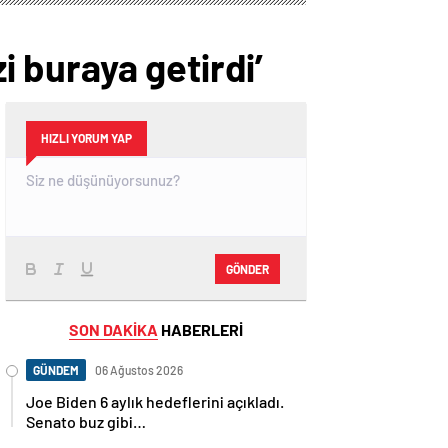
zi buraya getirdi’
HIZLI YORUM YAP
GÖNDER
SON DAKİKA
HABERLERİ
GÜNDEM
06 Ağustos 2026
Joe Biden 6 aylık hedeflerini açıkladı.
Senato buz gibi…