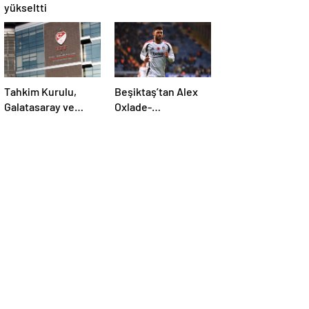
yükseltti
Tahkim Kurulu,
Beşiktaş’tan Alex
Galatasaray ve
Oxlade-
Fenerbahçe’nin
Chamberlain’in son
yabancı kuralı
durumu hakkında
itirazını reddetti!
açıklama