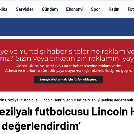
kika
Servisler
Gündem
Ekonomi
Spor
Kadın
Fot
n Brezilyalı futbolcusu Lincoln Henrique: ‘Fırsat geldi en iyi şekilde değerlendir
zilyalı futbolcusu Lincoln 
e değerlendirdim’