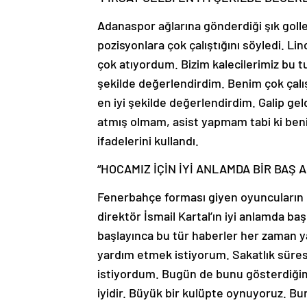
Adanaspor ağlarına gönderdiği şık golle
pozisyonlara çok çalıştığını söyledi. Lin
çok atıyordum. Bizim kalecilerimiz bu t
şekilde değerlendirdim. Benim çok çalış
en iyi şekilde değerlendirdim. Galip gel
atmış olmam, asist yapmam tabi ki beni
ifadelerini kullandı.
“HOCAMIZ İÇİN İYİ ANLAMDA BİR BAŞ A
Fenerbahçe forması giyen oyuncuların m
direktör İsmail Kartal’ın iyi anlamda ba
başlayınca bu tür haberler her zaman y
yardım etmek istiyorum. Sakatlık sür
istiyordum. Bugün de bunu gösterdiğim
iyidir. Büyük bir kulüpte oynuyoruz. Bu