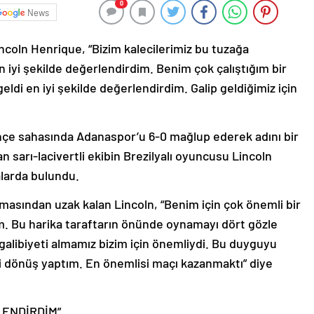
0
News
ncoln Henrique, “Bizim kalecilerimiz bu tuzağa
n iyi şekilde değerlendirdim. Benim çok çalıştığım bir
eldi en iyi şekilde değerlendirdim. Galip geldiğimiz için
hçe sahasında Adanaspor’u 6-0 mağlup ederek adını bir
n sarı-lacivertli ekibin Brezilyalı oyuncusu Lincoln
larda bulundu.
ormasından uzak kalan Lincoln, “Benim için çok önemli bir
m. Bu harika taraftarın önünde oynamayı dört gözle
alibiyeti almamız bizim için önemliydi. Bu duyguyu
eri dönüş yaptım. En önemlisi maçı kazanmaktı” diye
LENDİRDİM”