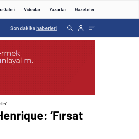
o Galeri
Videolar
Yazarlar
Gazeteler
Son dakika
haberleri
dim’
Henrique: ‘Fırsat