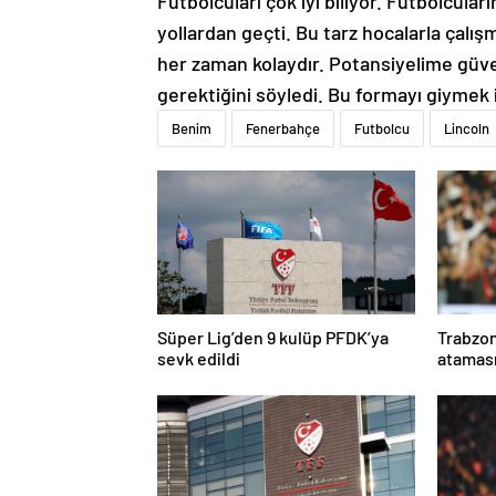
Futbolcuları çok iyi biliyor. Futbolcuları
yollardan geçti. Bu tarz hocalarla çalışm
her zaman kolaydır. Potansiyelime güv
gerektiğini söyledi. Bu formayı giymek 
Benim
Fenerbahçe
Futbolcu
Lincoln
Süper Lig’den 9 kulüp PFDK’ya
Trabzo
sevk edildi
ataması