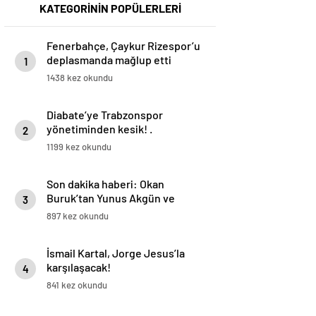
KATEGORİNİN POPÜLERLERİ
Fenerbahçe, Çaykur Rizespor’u
deplasmanda mağlup etti
1
1438 kez okundu
Diabate’ye Trabzonspor
yönetiminden kesik! .
2
1199 kez okundu
Son dakika haberi: Okan
Buruk’tan Yunus Akgün ve
3
Mertens kararı! Osimhen’e
897 kez okundu
yarayacak…
İsmail Kartal, Jorge Jesus’la
karşılaşacak!
4
841 kez okundu