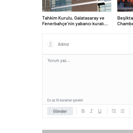
Tahkim Kurulu, Galatasaray ve
Beşikta
Fenerbahçe’nin yabancı kuralı
Chambe
itirazını reddetti!
hakkınd
En az 10 karakter gerekli
Gönder