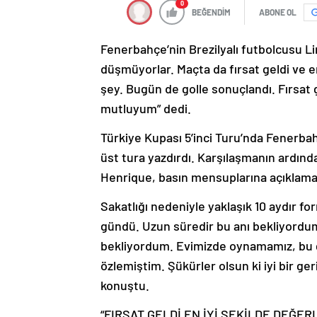
0
BEĞENDİM
ABONE OL
Fenerbahçe’nin Brezilyalı futbolcusu Li
düşmüyorlar. Maçta da fırsat geldi ve e
şey. Bugün de golle sonuçlandı. Fırsat g
mutluyum” dedi.
Türkiye Kupası 5’inci Turu’nda Fenerba
üst tura yazdırdı. Karşılaşmanın ardında
Henrique, basın mensuplarına açıklama
Sakatlığı nedeniyle yaklaşık 10 aydır f
gündü. Uzun süredir bu anı bekliyordu
bekliyordum. Evimizde oynamamız, bu g
özlemiştim. Şükürler olsun ki iyi bir g
konuştu.
“FIRSAT GELDİ EN İYİ ŞEKİLDE DEĞER