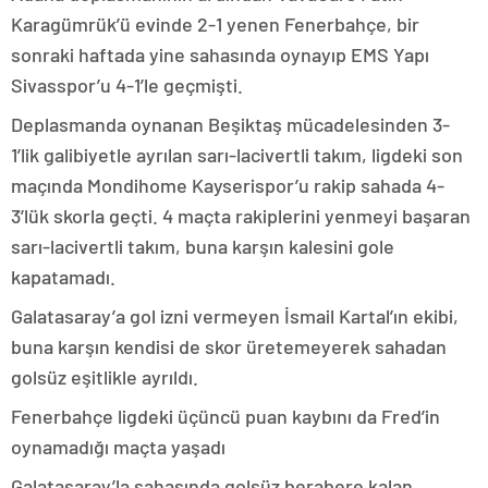
Karagümrük’ü evinde 2-1 yenen Fenerbahçe, bir
sonraki haftada yine sahasında oynayıp EMS Yapı
Sivasspor’u 4-1’le geçmişti.
Deplasmanda oynanan Beşiktaş mücadelesinden 3-
1’lik galibiyetle ayrılan sarı-lacivertli takım, ligdeki son
maçında Mondihome Kayserispor’u rakip sahada 4-
3’lük skorla geçti. 4 maçta rakiplerini yenmeyi başaran
sarı-lacivertli takım, buna karşın kalesini gole
kapatamadı.
Galatasaray’a gol izni vermeyen İsmail Kartal’ın ekibi,
buna karşın kendisi de skor üretemeyerek sahadan
golsüz eşitlikle ayrıldı.
Fenerbahçe ligdeki üçüncü puan kaybını da Fred’in
oynamadığı maçta yaşadı
Galatasaray’la sahasında golsüz berabere kalan