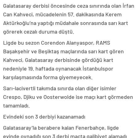
Galatasaray derbisi öncesinde ceza sınırında olan İrfan
Can Kahveci, mücadelenin 57. dakikasında Kerem
Aktürkoğlu’na yaptığı müdahale sonrasında sarı kart
görerek cezalı duruma düştü.
Ligde bu sezon Corendon Alanyaspor, RAMS
Başakşehir ve Beşiktaş maçlarında sarı kart gören
Kahveci, Galatasaray derbisinde gördüğü kart
nedeniyle 19. haftada oynanacak İstanbulspor
karşılaşmasında forma giyemeyecek.
Sarı-lacivertli takımda sınırda olan diğer isimler
Crespo, Djiku ve Oosterwolde ise maçı kart görmeden
tamamladı.
Evindeki son 3 derbiyi kazanamadı
Galatasaray’la berabere kalan Fenerbahçe, ligde
evinde oynadığı son 3 derbi maçta galibiyet alamadı.