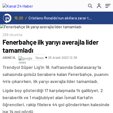
15:20
/
Cristiano Ronaldo’nun akıllara zarar tüm kariyerinin istatistiğini çıkardık !
268 okunma
Fenerbahçe ilk yarıyı averajla lider
tamamladı
25 Aralık 2023 12:36
ABONE OL
News
Trendyol Süper Lig’in 18. haftasında Galatasaray’la
sahasında golsüz berabere kalan Fenerbahçe, puanını
44’e çıkarırken, ilk yarıyı averajla lider tamamladı.
Ligde boy gösterdiği 17 karşılaşmada 14 galibiyet, 2
beraberlik ve 1 mağlubiyet alan İsmail Kartal’ın
öğrencileri, rakip filelere 44 gol gönderirken kalesinde
ise 14 gol gördü.