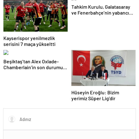
Tahkim Kurulu, Galatasaray
ve Fenerbahçe’nin yabancı
kuralı itirazını reddetti!
Kayserispor yenilmezlik
serisini 7 maça yükseltti
Beşiktaş’tan Alex Oxlade-
Chamberlain’in son durumu
hakkında açıklama
Hüseyin Eroğlu: Bizim
yerimiz Süper Lig’dir