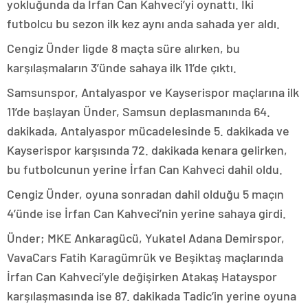
yokluğunda da İrfan Can Kahveci’yi oynattı. İki
futbolcu bu sezon ilk kez aynı anda sahada yer aldı.
Cengiz Ünder ligde 8 maçta süre alırken, bu
karşılaşmaların 3’ünde sahaya ilk 11’de çıktı.
Samsunspor, Antalyaspor ve Kayserispor maçlarına ilk
11’de başlayan Ünder, Samsun deplasmanında 64.
dakikada, Antalyaspor mücadelesinde 5. dakikada ve
Kayserispor karşısında 72. dakikada kenara gelirken,
bu futbolcunun yerine İrfan Can Kahveci dahil oldu.
Cengiz Ünder, oyuna sonradan dahil olduğu 5 maçın
4’ünde ise İrfan Can Kahveci’nin yerine sahaya girdi.
Ünder; MKE Ankaragücü, Yukatel Adana Demirspor,
VavaCars Fatih Karagümrük ve Beşiktaş maçlarında
İrfan Can Kahveci’yle değişirken Atakaş Hatayspor
karşılaşmasında ise 87. dakikada Tadic’in yerine oyuna