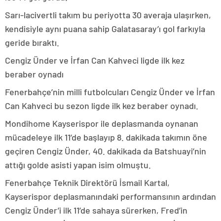
Sarı-lacivertli takım bu periyotta 30 averaja ulaşırken,
kendisiyle aynı puana sahip Galatasaray’ı gol farkıyla
geride bıraktı.
Cengiz Ünder ve İrfan Can Kahveci ligde ilk kez
beraber oynadı
Fenerbahçe’nin milli futbolcuları Cengiz Ünder ve İrfan
Can Kahveci bu sezon ligde ilk kez beraber oynadı.
Mondihome Kayserispor ile deplasmanda oynanan
mücadeleye ilk 11’de başlayıp 8. dakikada takımın öne
geçiren Cengiz Ünder, 40. dakikada da Batshuayi’nin
attığı golde asisti yapan isim olmuştu.
Fenerbahçe Teknik Direktörü İsmail Kartal,
Kayserispor deplasmanındaki performansının ardından
Cengiz Ünder’i ilk 11’de sahaya sürerken, Fred’in