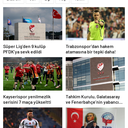
Süper Lig’den 9 kulüp
Trabzonspor’dan hakem
PFDK’ya sevk edildi
atamasına bir tepki daha!
Kayserispor yenilmezlik
Tahkim Kurulu, Galatasaray
serisini 7 maça yükseltti
ve Fenerbahçe’nin yabancı
kuralı itirazını reddetti!