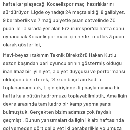
hafta karşılaşacağı Kocaelispor maçı hazırlıklarını
sürdürüyor. Ligde oynadığı 24 maçta aldığı 8 galibiyet,
9 beraberlik ve 7 mağlubiyetle puan cetvelinde 30
puan ile 10 sırada yer alan Erzurumspor’da hafta sonu
oynanacak Kocaelispor maçı için hedef mutlak 3 puan
olarak gösterildi.
Mavi-beyazlı takımın Teknik Direktörü Hakan Kutlu,
sezon başından beri oyuncularının göstermiş olduğu
inanılmaz bir iyi niyet, aidiyet duygusu ve performansı
olduğunu belirterek, “Sezon başı tam kadro
toplanamamıştık. Ligin girişinde, lig başlamasına bir
hafta kala bütün kadromuzu toplayabilmiştik. Ama ligin
devre arasında tam kadro bir kamp yapma şansı
bulmuştuk. Gerçekten bizim adımıza çok faydalı
geçmişti. Bunun yansımaları da ligin ilk altı haftasında
gol yemeden dört galibiyet iki beraberlikle yolumuza