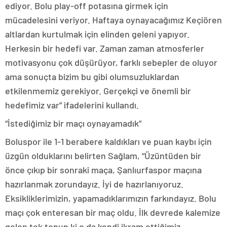
ediyor. Bolu play-off potasına girmek için
mücadelesini veriyor. Haftaya oynayacağımız Keçiören
altlardan kurtulmak için elinden geleni yapıyor.
Herkesin bir hedefi var. Zaman zaman atmosferler
motivasyonu çok düşürüyor, farklı sebepler de oluyor
ama sonuçta bizim bu gibi olumsuzluklardan
etkilenmemiz gerekiyor. Gerçekçi ve önemli bir
hedefimiz var” ifadelerini kullandı.
“İstediğimiz bir maçı oynayamadık”
Boluspor ile 1-1 berabere kaldıkları ve puan kaybı için
üzgün olduklarını belirten Sağlam, “Üzüntüden bir
önce çıkıp bir sonraki maça, Şanlıurfaspor maçına
hazırlanmak zorundayız. İyi de hazırlanıyoruz.
Eksikliklerimizin, yapamadıklarımızın farkındayız. Bolu
maçı çok enteresan bir maç oldu. İlk devrede kalemize
gelen tek topun ki o da kendi ikram ettiğimiz