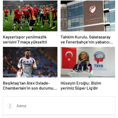
Kayserispor yenilmezlik
Tahkim Kurulu, Galatasaray
serisini 7 maça yükseltti
ve Fenerbahçe’nin yabancı
kuralı itirazını reddetti!
Beşiktaş’tan Alex Oxlade-
Hüseyin Eroğlu: Bizim
Chamberlain’in son durumu
yerimiz Süper Lig’dir
hakkında açıklama