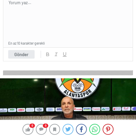
En az 10 karakter gerekli
Gönder
0
0
0
0