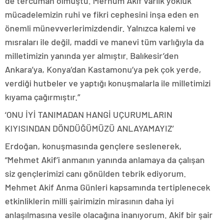
de tercüman olmuştu. Merhum Akif varlık yokluk
mücadelemizin ruhi ve fikri cephesini inşa eden en
önemli münevverlerimizdendir. Yalnızca kalemi ve
mısraları ile değil, maddi ve manevi tüm varlığıyla da
milletimizin yanında yer almıştır. Balıkesir’den
Ankara’ya, Konya’dan Kastamonu’ya pek çok yerde,
verdiği hutbeler ve yaptığı konuşmalarla ile milletimizi
kıyama çağırmıştır.”
‘ONU İYİ TANIMADAN HANGİ UÇURUMLARIN
KIYISINDAN DÖNDÜĞÜMÜZÜ ANLAYAMAYIZ’
Erdoğan, konuşmasında gençlere seslenerek,
“Mehmet Akif’i anmanın yanında anlamaya da çalışan
siz gençlerimizi canı gönülden tebrik ediyorum.
Mehmet Akif Anma Günleri kapsamında tertiplenecek
etkinliklerin milli şairimizin mirasının daha iyi
anlaşılmasına vesile olacağına inanıyorum. Akif bir şair