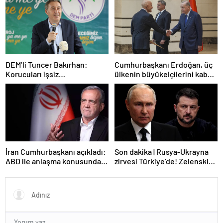
DEM’li Tuncer Bakırhan:
Cumhurbaşkanı Erdoğan, üç
Korucuları işsiz
ülkenin büyükelçilerini kabul
bırakmayacağız
etti
İran Cumhurbaşkanı açıkladı:
Son dakika | Rusya-Ukrayna
ABD ile anlaşma konusunda
zirvesi Türkiye’de! Zelenskiy
ciddiyiz
Putin’in davetini kabul etti!
Gözler perşembe gününe
çevrildi