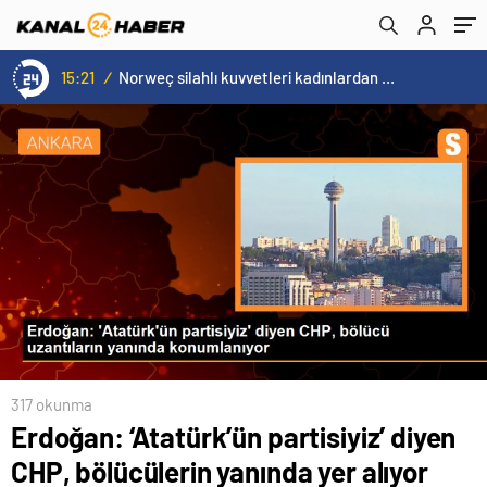
aday gösterilmesine tepki gösterdi
15:21
/
Norweç silahlı kuvvetleri kadınlardan oluşan özel kuvvetler eğitimlerini başlattı.
317 okunma
Erdoğan: ‘Atatürk’ün partisiyiz’ diyen
CHP, bölücülerin yanında yer alıyor