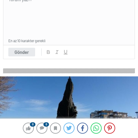
En az 10 karakter gerekli
Gönder
0
0
0
0