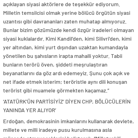
açıklayan siyasi aktörlere de teşekkür ediyorum.
Milletin temsilcisi olmak yerine bölücü örgütün siyasi
uzantısı gibi davrananları zaten muhatap almıyoruz.
Bunlar bizim gözümüzde kendi özgür iradeleri olmayan
siyasi kuklalardır. Kimi Kandil’den, kimi Silivri’den, kimi
yer altından, kimi yurt dışından uzaktan kumandayla
yönetilen bu şahısların irapta mahalli yoktur. Tabii
bunların terörü öven, şiddeti meşrulaştıran
beyanatlarını da göz ardı edemeyiz. Şunu çok açık ve
net ifade etmek isterim; teröristle aynı dili konuşan
terörist gibi muamele görmekten kaçamaz.”
‘ATATÜRK’ÜN PARTİSİYİZ’ DİYEN CHP, BÖLÜCÜLERİN
YANINDA YER ALIYOR’
Erdoğan, demokrasinin imkanlarını kullanarak devlete,
millete ve milli iradeye pusu kurulmasına asla