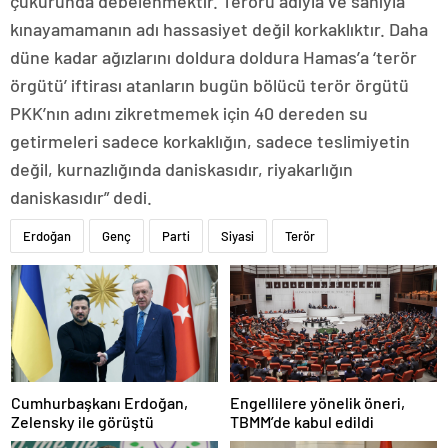
çukurunda debelenmektir. Terörü adıyla ve sanıyla
kınayamamanın adı hassasiyet değil korkaklıktır. Daha
düne kadar ağızlarını doldura doldura Hamas’a ‘terör
örgütü’ iftirası atanların bugün bölücü terör örgütü
PKK’nın adını zikretmemek için 40 dereden su
getirmeleri sadece korkaklığın, sadece teslimiyetin
değil, kurnazlığında daniskasıdır, riyakarlığın
daniskasıdır” dedi.
Erdoğan
Genç
Parti
Siyasi
Terör
Cumhurbaşkanı Erdoğan,
Engellilere yönelik öneri,
Zelensky ile görüştü
TBMM’de kabul edildi