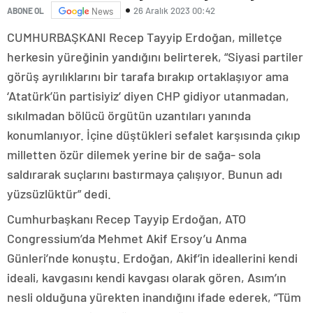
26 Aralık 2023 00:42
ABONE OL
News
CUMHURBAŞKANI Recep Tayyip Erdoğan, milletçe
herkesin yüreğinin yandığını belirterek, “Siyasi partiler
görüş ayrılıklarını bir tarafa bırakıp ortaklaşıyor ama
‘Atatürk’ün partisiyiz’ diyen CHP gidiyor utanmadan,
sıkılmadan bölücü örgütün uzantıları yanında
konumlanıyor. İçine düştükleri sefalet karşısında çıkıp
milletten özür dilemek yerine bir de sağa- sola
saldırarak suçlarını bastırmaya çalışıyor. Bunun adı
yüzsüzlüktür” dedi.
Cumhurbaşkanı Recep Tayyip Erdoğan, ATO
Congressium’da Mehmet Akif Ersoy’u Anma
Günleri’nde konuştu. Erdoğan, Akif’in ideallerini kendi
ideali, kavgasını kendi kavgası olarak gören, Asım’ın
nesli olduğuna yürekten inandığını ifade ederek, “Tüm