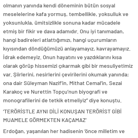
olmanın yanında kendi döneminin bütün sosyal
meselelerine kafa yormuş, tembellikle, yoksulluk ve
yoksunlukla, ümitsizlikle sonuna kadar mücadele
etmiş bir fikir ve dava adamıdır. Onu iyi tanımadan,
hangi badireleri atlattığımızı, hangi uçurumların
kıyısından döndüğümüzü anlayamayız, kavrayamayız.
İdrak edemeyiz. Onun hayatını ve yazdıklarını kısa
olarak görüp hissemizi çıkarmak gibi bir mesuliyetimiz
var. Şiirlerini, nesirlerini çevirilerini okumak yanında;
ona dair Süleyman Nazif’in, Mithat Cemal’in, Sezai
Karakoç ve Nurettin Topçu’nun biyografi ve
monografilerini de tetkik etmeliyiz” diye konuştu.
‘TERÖRİSTLE AYNI DİLİ KONUŞAN TERÖRİST GİBİ
MUAMELE GÖRMEKTEN KAÇAMAZ’
Erdoğan, yaşanılan her hadisenin ‘önce milletim ve