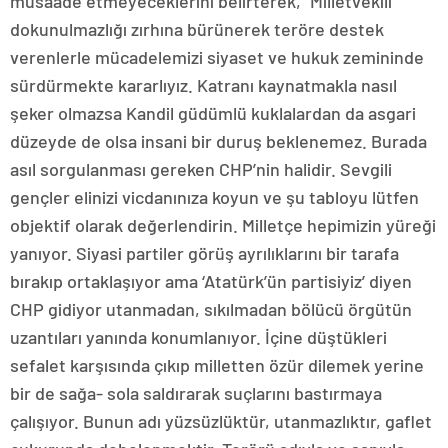
müsaade etmeyeceklerini belirterek, “Milletvekili
dokunulmazlığı zırhına bürünerek teröre destek
verenlerle mücadelemizi siyaset ve hukuk zemininde
sürdürmekte kararlıyız. Katranı kaynatmakla nasıl
şeker olmazsa Kandil güdümlü kuklalardan da asgari
düzeyde de olsa insani bir duruş beklenemez. Burada
asıl sorgulanması gereken CHP’nin halidir. Sevgili
gençler elinizi vicdanınıza koyun ve şu tabloyu lütfen
objektif olarak değerlendirin. Milletçe hepimizin yüreği
yanıyor. Siyasi partiler görüş ayrılıklarını bir tarafa
bırakıp ortaklaşıyor ama ‘Atatürk’ün partisiyiz’ diyen
CHP gidiyor utanmadan, sıkılmadan bölücü örgütün
uzantıları yanında konumlanıyor. İçine düştükleri
sefalet karşısında çıkıp milletten özür dilemek yerine
bir de sağa- sola saldırarak suçlarını bastırmaya
çalışıyor. Bunun adı yüzsüzlüktür, utanmazlıktır, gaflet