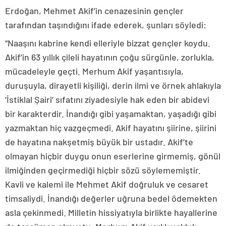
Erdoğan, Mehmet Akif’in cenazesinin gençler
tarafından taşındığını ifade ederek, şunları söyledi:
“Naaşını kabrine kendi elleriyle bizzat gençler koydu.
Akif’in 63 yıllık çileli hayatının çoğu sürgünle, zorlukla,
mücadeleyle geçti. Merhum Akif yaşantısıyla,
duruşuyla, dirayetli kişiliği, derin ilmi ve örnek ahlakıyla
‘İstiklal Şairi’ sıfatını ziyadesiyle hak eden bir abidevi
bir karakterdir. İnandığı gibi yaşamaktan, yaşadığı gibi
yazmaktan hiç vazgeçmedi. Akif hayatını şiirine, şiirini
de hayatına nakşetmiş büyük bir ustadır. Akif’te
olmayan hiçbir duygu onun eserlerine girmemiş, gönül
ilmiğinden geçirmediği hiçbir sözü söylememiştir.
Kavli ve kalemi ile Mehmet Akif doğruluk ve cesaret
timsaliydi. İnandığı değerler uğruna bedel ödemekten
asla çekinmedi. Milletin hissiyatıyla birlikte hayallerine