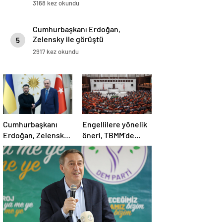
3168 kez okundu
Cumhurbaşkanı Erdoğan,
Zelensky ile görüştü
5
2917 kez okundu
Cumhurbaşkanı
Engellilere yönelik
Erdoğan, Zelensky
öneri, TBMM’de
ile görüştü
kabul edildi