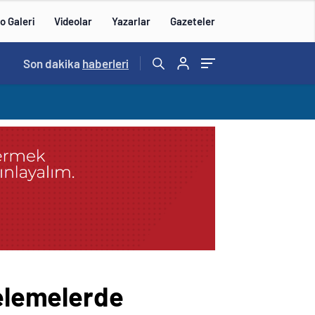
o Galeri
Videolar
Yazarlar
Gazeteler
14:57
Son dakika
/
haberleri
celemelerde