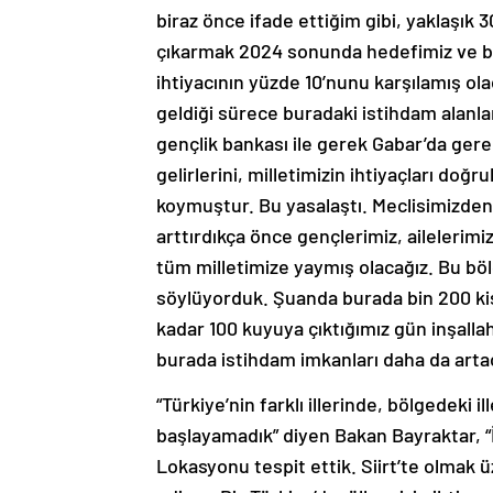
biraz önce ifade ettiğim gibi, yaklaşık 30
çıkarmak 2024 sonunda hedefimiz ve b
ihtiyacının yüzde 10’nunu karşılamış ola
geldiği sürece buradaki istihdam alanl
gençlik bankası ile gerek Gabar’da ger
gelirlerini, milletimizin ihtiyaçları doğr
koymuştur. Bu yasalaştı. Meclisimizden g
arttırdıkça önce gençlerimiz, ailelerimi
tüm milletimize yaymış olacağız. Bu bö
söylüyorduk. Şuanda burada bin 200 kiş
kadar 100 kuyuya çıktığımız gün inşallah
burada istihdam imkanları daha da artac
“Türkiye’nin farklı illerinde, bölgedeki 
başlayamadık” diyen Bakan Bayraktar, “İ
Lokasyonu tespit ettik. Siirt’te olmak 