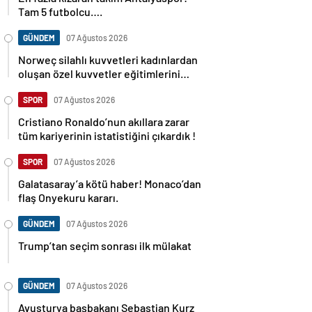
Tam 5 futbolcu….
GÜNDEM
07 Ağustos 2026
Norweç silahlı kuvvetleri kadınlardan
oluşan özel kuvvetler eğitimlerini
başlattı.
SPOR
07 Ağustos 2026
Cristiano Ronaldo’nun akıllara zarar
tüm kariyerinin istatistiğini çıkardık !
SPOR
07 Ağustos 2026
Galatasaray’a kötü haber! Monaco’dan
flaş Onyekuru kararı.
GÜNDEM
07 Ağustos 2026
Trump’tan seçim sonrası ilk mülakat
GÜNDEM
07 Ağustos 2026
Avusturya başbakanı Sebastian Kurz