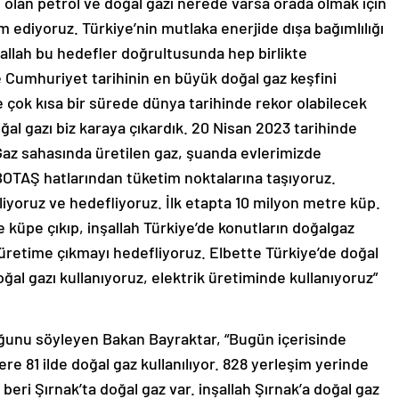
cı olan petrol ve doğal gazı nerede varsa orada olmak için
 ediyoruz. Türkiye’nin mutlaka enerjide dışa bağımlılığı
allah bu hedefler doğrultusunda hep birlikte
e Cumhuriyet tarihinin en büyük doğal gaz keşfini
e çok kısa bir sürede dünya tarihinde rekor olabilecek
ğal gazı biz karaya çıkardık. 20 Nisan 2023 tarihinde
Gaz sahasında üretilen gaz, şuanda evlerimizde
 BOTAŞ hatlarından tüketim noktalarına taşıyoruz.
liyoruz ve hedefliyoruz. İlk etapta 10 milyon metre küp.
küpe çıkıp, inşallah Türkiye’de konutların doğalgaz
r üretime çıkmayı hedefliyoruz. Elbette Türkiye’de doğal
al gazı kullanıyoruz, elektrik üretiminde kullanıyoruz”
duğunu söyleyen Bakan Bayraktar, “Bugün içerisinde
e 81 ilde doğal gaz kullanılıyor. 828 yerleşim yerinde
eri Şırnak’ta doğal gaz var. inşallah Şırnak’a doğal gaz