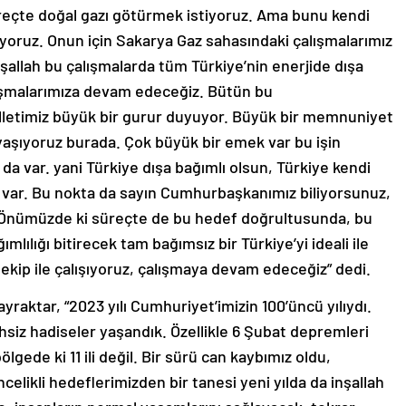
reçte doğal gazı götürmek istiyoruz. Ama bunu kendi
iyoruz. Onun için Sakarya Gaz sahasındaki çalışmalarımız
şallah bu çalışmalarda tüm Türkiye’nin enerjide dışa
lışmalarımıza devam edeceğiz. Bütün bu
illetimiz büyük bir gurur duyuyor. Büyük bir memnuniyet
aşıyoruz burada. Çok büyük bir emek var bu işin
da var. yani Türkiye dışa bağımlı olsun, Türkiye kendi
 var. Bu nokta da sayın Cumhurbaşkanımız biliyorsunuz,
 Önümüzde ki süreçte de bu hedef doğrultusunda, bu
lılığı bitirecek tam bağımsız bir Türkiye’yi ideali ile
ekip ile çalışıyoruz, çalışmaya devam edeceğiz” dedi.
Bayraktar, “2023 yılı Cumhuriyet’imizin 100’üncü yılıydı.
ihsiz hadiseler yaşandık. Özellikle 6 Şubat depremleri
gede ki 11 ili değil. Bir sürü can kaybımız oldu,
Öncelikli hedeflerimizden bir tanesi yeni yılda da inşallah