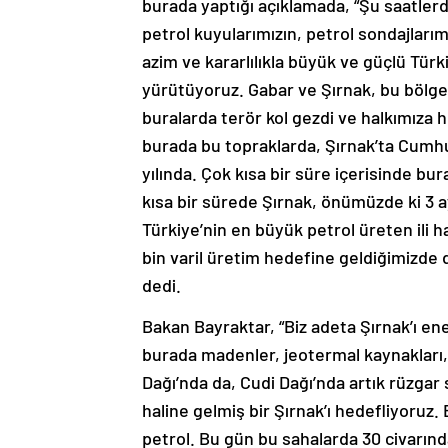
burada yaptığı açıklamada, “Şu saatler
petrol kuyularımızın, petrol sondajlarımı
azim ve kararlılıkla büyük ve güçlü Türk
yürütüyoruz. Gabar ve Şırnak, bu bölge b
buralarda terör kol gezdi ve halkımıza
burada bu topraklarda, Şırnak’ta Cumhur
yılında. Çok kısa bir süre içerisinde bur
kısa bir sürede Şırnak, önümüzde ki 3 a
Türkiye’nin en büyük petrol üreten ili h
bin varil üretim hedefine geldiğimizde d
dedi.
Bakan Bayraktar, “Biz adeta Şırnak’ı ene
burada madenler, jeotermal kaynakları, g
Dağı’nda da, Cudi Dağı’nda artık rüzgar s
haline gelmiş bir Şırnak’ı hedefliyoruz.
petrol. Bu gün bu sahalarda 30 civarın