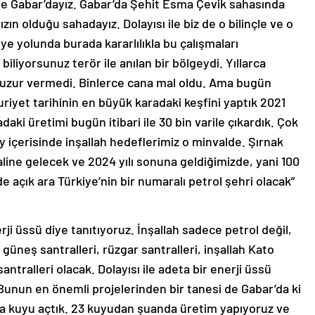
de Gabar’dayız. Gabar’da Şehit Esma Çevik sahasında
zın olduğu sahadayız. Dolayısı ile biz de o bilinçle ve o
iye yolunda burada kararlılıkla bu çalışmaları
iliyorsunuz terör ile anılan bir bölgeydi. Yıllarca
 huzur vermedi. Binlerce cana mal oldu. Ama bugün
iyet tarihinin en büyük karadaki keşfini yaptık 2021
adaki üretimi bugün itibari ile 30 bin varile çıkardık. Çok
y içerisinde inşallah hedeflerimiz o minvalde. Şırnak
aline gelecek ve 2024 yılı sonuna geldiğimizde, yani 100
e açık ara Türkiye’nin bir numaralı petrol şehri olacak”
rji üssü diye tanıtıyoruz. İnşallah sadece petrol değil,
üneş santralleri, rüzgar santralleri, inşallah Kato
antralleri olacak. Dolayısı ile adeta bir enerji üssü
 Bunun en önemli projelerinden bir tanesi de Gabar’da ki
da kuyu açtık. 23 kuyudan şuanda üretim yapıyoruz ve