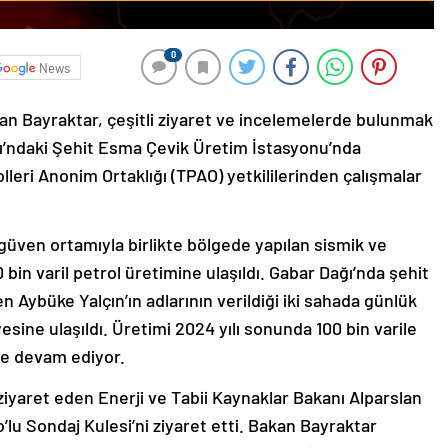
0
News
lan Bayraktar, çeşitli ziyaret ve incelemelerde bulunmak
ağı’ndaki Şehit Esma Çevik Üretim İstasyonu’nda
leri Anonim Ortaklığı (TPAO) yetkililerinden çalışmalar
güven ortamıyla birlikte bölgede yapılan sismik ve
bin varil petrol üretimine ulaşıldı. Gabar Dağı’nda şehit
Aybüke Yalçın’ın adlarının verildiği iki sahada günlük
yesine ulaşıldı. Üretimi 2024 yılı sonunda 100 bin varile
de devam ediyor.
ı ziyaret eden Enerji ve Tabii Kaynaklar Bakanı Alparslan
lu Sondaj Kulesi’ni ziyaret etti. Bakan Bayraktar