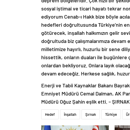
deprem bölgeleridir. Çok hızlı bir şekil
sosyal iştimai ve ticari hayatı tekrar n
ediyorum Cenab-ı Hakk bize böyle acılar
hedefleri doğrultusunda Türkiye’nin ene
götürecek, inşallah halkımızın gelir sevi
doğrultuda biz çalışmalarımıza devam e
milletimize hayırlı, huzurlu bir sene di
hissettik, onların duaları ile bugünler
onlardan bekliyoruz. Onlara layık olaca
devam edeceğiz. Herkese sağlık, huzurlu,
Enerji ve Tabii Kaynaklar Bakanı Bayra
Emniyet Müdürü Cemal Dalman, AK Parti 
Müdürü Oğuz Şahin eşlik etti. – ŞIRNAK
Hedef
İnşallah
Şırnak
Türkiye
Ür