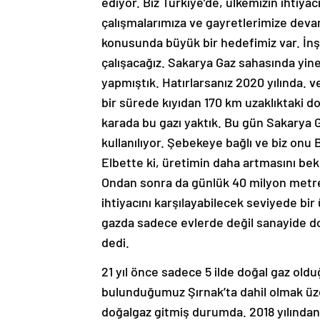
ediyor. Biz Türkiye’de, ülkemizin ihtiya
çalışmalarımıza ve gayretlerimize devam
konusunda büyük bir hedefimiz var. İnş
çalışacağız. Sakarya Gaz sahasında yin
yapmıştık. Hatırlarsanız 2020 yılında. v
bir sürede kıyıdan 170 km uzaklıktaki do
karada bu gazı yaktık. Bu gün Sakarya 
kullanılıyor. Şebekeye bağlı ve biz onu
Elbette ki, üretimin daha artmasını bek
Ondan sonra da günlük 40 milyon metre 
ihtiyacını karşılayabilecek seviyede bi
gazda sadece evlerde değil sanayide doğ
dedi.
21 yıl önce sadece 5 ilde doğal gaz ol
bulunduğumuz Şırnak’ta dahil olmak üzer
doğalgaz gitmiş durumda. 2018 yılından b