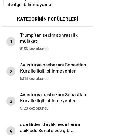
ile ilgili bilinmeyenler
KATEGORİNİN POPÜLERLERİ
Trump’tan seçim sonrası ilk
mülakat
1
8136 kez okundu
Avusturya başbakanı Sebastian
Kurz ile ilgili bilinmeyenler
2
5313 kez okundu
Avusturya başbakanı Sebastian
Kurz ile ilgili bilinmeyenler
3
5128 kez okundu
Joe Biden 6 aylık hedeflerini
açıkladı. Senato buz gibi…
4