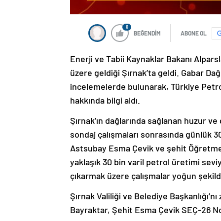
0
BEĞENDİM
ABONE OL
Enerji ve Tabii Kaynaklar Bakanı Alpars
üzere geldiği Şırnak’ta geldi. Gabar D
incelemelerde bulunarak, Türkiye Petrol
hakkında bilgi aldı.
Şırnak’ın dağlarında sağlanan huzur ve 
sondaj çalışmaları sonrasında günlük 30 
Astsubay Esma Çevik ve şehit Öğretmen 
yaklaşık 30 bin varil petrol üretimi sevi
çıkarmak üzere çalışmalar yoğun şekil
Şırnak Valiliği ve Belediye Başkanlığı’n
Bayraktar, Şehit Esma Çevik SEÇ-26 No’