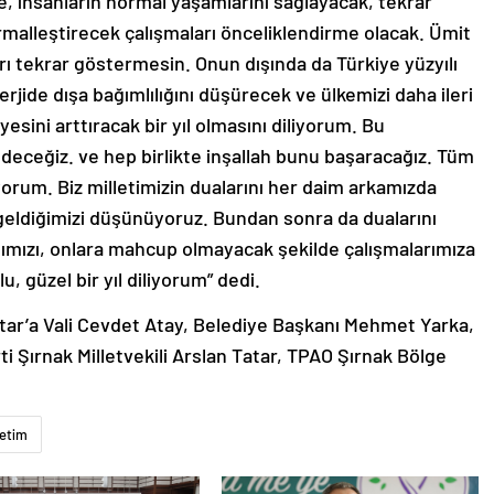
de, insanların normal yaşamlarını sağlayacak, tekrar
ormalleştirecek çalışmaları önceliklendirme olacak. Ümit
ı tekrar göstermesin. Onun dışında da Türkiye yüzyılı
rjide dışa bağımlılığını düşürecek ve ülkemizi daha ileri
yesini arttıracak bir yıl olmasını diliyorum. Bu
deceğiz. ve hep birlikte inşallah bunu başaracağız. Tüm
liyorum. Biz milletimizin dualarını her daim arkamızda
e geldiğimizi düşünüyoruz. Bundan sonra da dualarını
ğımızı, onlara mahcup olmayacak şekilde çalışmalarımıza
 güzel bir yıl diliyorum” dedi.
ktar’a Vali Cevdet Atay, Belediye Başkanı Mehmet Yarka,
Şırnak Milletvekili Arslan Tatar, TPAO Şırnak Bölge
etim