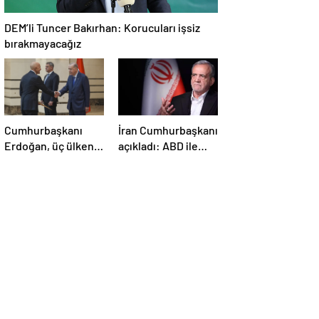
DEM’li Tuncer Bakırhan: Korucuları işsiz
bırakmayacağız
Cumhurbaşkanı
İran Cumhurbaşkanı
Erdoğan, üç ülkenin
açıkladı: ABD ile
büyükelçilerini
anlaşma konusunda
kabul etti
ciddiyiz