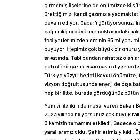
gitmemiş ilçelerine de önümüzde ki sü
ürettiğimiz, kendi gazımızla yapmak ist
devam ediyor. Gabar’ı görüyorsunuz, in
bağımlılığını düşürme noktasındaki ça
faaliyetlerimizden eminin 85 milyon, m
duyuyor. Hepimiz çok büyük bir onuru y
arkasında. Tabi bundan rahatsız olanlar 
petrolünü gazını çıkarmasın diyenlerde
Türkiye yüzyılı hedefi koydu önümüze.
vizyon doğrultusunda enerji de dışa bağım
hep birlikte, burada gördüğünüz bütün 
Yeni yıl ile ilgili de mesaj veren Bakan 
2023 yılında biliyorsunuz çok büyük tal
ülkemizin tamamını etkiledi. Sadece o böl
yaralılarımız oldu. Şehirlerimiz yıkıldı. 