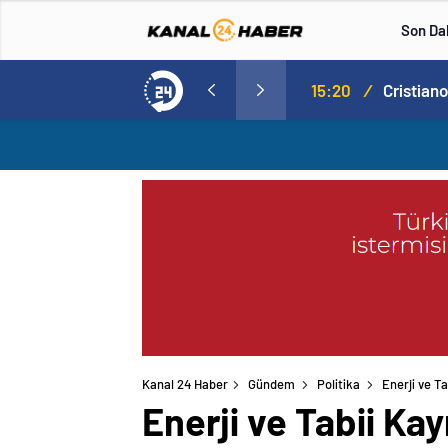
Son Da
Norweç silahlı kuvvetleri kadınlardan oluşan özel kuvvetler eğitimlerini başlattı.
15:20
/
Kanal 24 Haber
Gündem
Politika
Enerji ve T
Enerji ve Tabii Ka