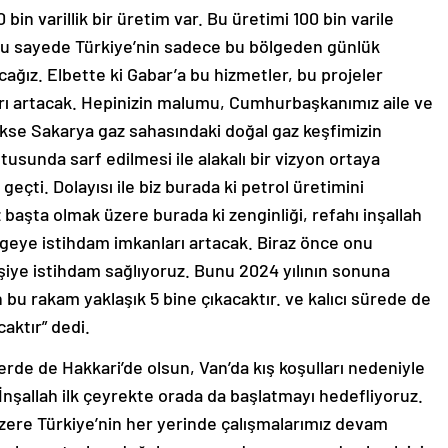
 bin varillik bir üretim var. Bu üretimi 100 bin varile
u sayede Türkiye’nin sadece bu bölgeden günlük
cağız. Elbette ki Gabar’a bu hizmetler, bu projeler
arı artacak. Hepinizin malumu, Cumhurbaşkanımız aile ve
ekse Sakarya gaz sahasındaki doğal gaz keşfimizin
ultusunda sarf edilmesi ile alakalı bir vizyon ortaya
eçti. Dolayısı ile biz burada ki petrol üretimini
z başta olmak üzere burada ki zenginliği, refahı inşallah
lgeye istihdam imkanları artacak. Biraz önce onu
iye istihdam sağlıyoruz. Bunu 2024 yılının sonuna
 bu rakam yaklaşık 5 bine çıkacaktır. ve kalıcı sürede de
aktır” dedi.
illerde de Hakkari’de olsun, Van’da kış koşulları nedeniyle
nşallah ilk çeyrekte orada da başlatmayı hedefliyoruz.
üzere Türkiye’nin her yerinde çalışmalarımız devam