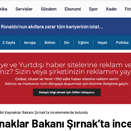
kika
Servisler
Gündem
Ekonomi
Spor
Kadın
Fot
Cristiano Ronaldo’nun akıllara zarar tüm kariyerinin istatistiğini çıkardık !
3.Sayfa
Avrupa
Bülten
Din
Eğitim
Hayat
Politika
abii Kaynaklar Bakanı Şırnak’ta incelemelerde bulundu
ynaklar Bakanı Şırnak’ta in