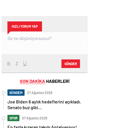
HIZLI YORUM YAP
GÖNDER
SON DAKİKA
HABERLERİ
GÜNDEM
07 Ağustos 2026
Joe Biden 6 aylık hedeflerini açıkladı.
Senato buz gibi…
SPOR
07 Ağustos 2026
En fazla kızaran takım Antalyaspor!