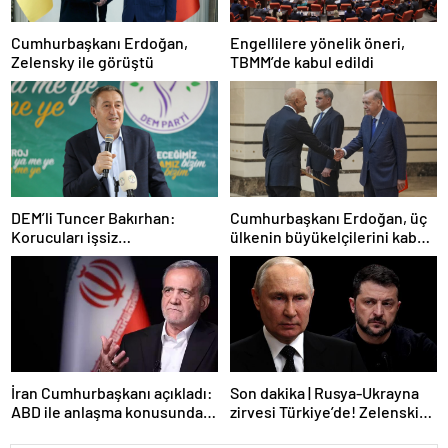
Cumhurbaşkanı Erdoğan,
Engellilere yönelik öneri,
Zelensky ile görüştü
TBMM’de kabul edildi
DEM’li Tuncer Bakırhan:
Cumhurbaşkanı Erdoğan, üç
Korucuları işsiz
ülkenin büyükelçilerini kabul
bırakmayacağız
etti
İran Cumhurbaşkanı açıkladı:
Son dakika | Rusya-Ukrayna
ABD ile anlaşma konusunda
zirvesi Türkiye’de! Zelenskiy
ciddiyiz
Putin’in davetini kabul etti!