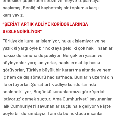
emekliler çöplerden sebze ve meyve toplamaya
başlamış. Benliğini kaybetmiş bir toplumla karşı
karşıyayız.
“ŞERİAT ARTIK ADLİYE KORİDORLARINDA
SESLENDİRİLİYOR”
Türkiye’de kurallar işlemiyor, hukuk işlemiyor ve ne
yazık ki yargı öyle bir noktaya geldi ki çok haklı insanlar
haksız durumuna düşebiliyor. Gerçekleri yazan ve
söyleyenler yargılanıyorlar, hapislere atılıp baskı
görüyorlar. Türkiye büyük bir karartma altında ve hem
iç hem de dış sömürü had safhada. Bunların üzerini din
ile örtüyorlar. Şeriat artık adliye koridorlarında
seslendiriliyor. Bugünkü kanunlarımıza göre ‘şeriat
istiyoruz’ demek suçtur. Ama Cumhuriyet’i savunanlar,
laik Cumhuriyet’i savunanlar suçlu hale geliyor ve işte
böyle bir durumdayız. Tam da bu noktada insanlar