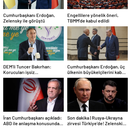
Cumhurbaşkanı Erdoğan,
Engellilere yönelik öneri,
Zelensky ile görüştü
TBMM’de kabul edildi
DEM’li Tuncer Bakırhan:
Cumhurbaşkanı Erdoğan, üç
Korucuları işsiz
ülkenin büyükelçilerini kabul
bırakmayacağız
etti
İran Cumhurbaşkanı açıkladı:
Son dakika | Rusya-Ukrayna
ABD ile anlaşma konusunda
zirvesi Türkiye’de! Zelenskiy
ciddiyiz
Putin’in davetini kabul etti!