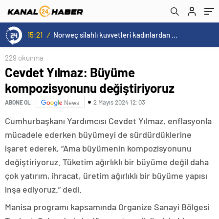
15:20
/
Cristiano Ronaldo’nun akıllara zarar tüm kariyerinin istatistiğini çıkardık !
229 okunma
Cevdet Yılmaz: Büyüme
kompozisyonunu değiştiriyoruz
2 Mayıs 2024 12:03
ABONE OL
News
Cumhurbaşkanı Yardımcısı Cevdet Yılmaz, enflasyonla
mücadele ederken büyümeyi de sürdürdüklerine
işaret ederek, “Ama büyümenin kompozisyonunu
değiştiriyoruz. Tüketim ağırlıklı bir büyüme değil daha
çok yatırım, ihracat, üretim ağırlıklı bir büyüme yapısı
inşa ediyoruz.” dedi.
Manisa programı kapsamında Organize Sanayi Bölgesi