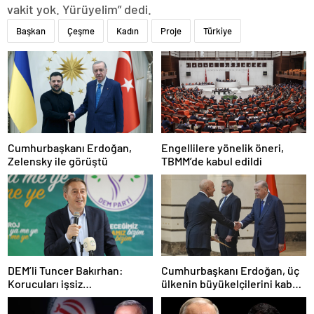
vakit yok. Yürüyelim” dedi.
Başkan
Çeşme
Kadın
Proje
Türkiye
Cumhurbaşkanı Erdoğan,
Engellilere yönelik öneri,
Zelensky ile görüştü
TBMM’de kabul edildi
DEM’li Tuncer Bakırhan:
Cumhurbaşkanı Erdoğan, üç
Korucuları işsiz
ülkenin büyükelçilerini kabul
bırakmayacağız
etti