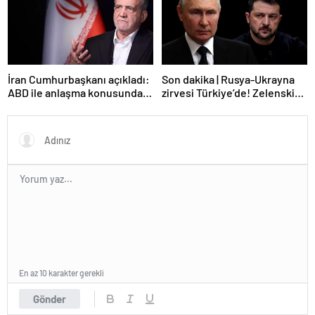
İran Cumhurbaşkanı açıkladı:
Son dakika | Rusya-Ukrayna
ABD ile anlaşma konusunda
zirvesi Türkiye’de! Zelenskiy
ciddiyiz
Putin’in davetini kabul etti!
Gözler perşembe gününe
çevrildi
En az 10 karakter gerekli
Gönder