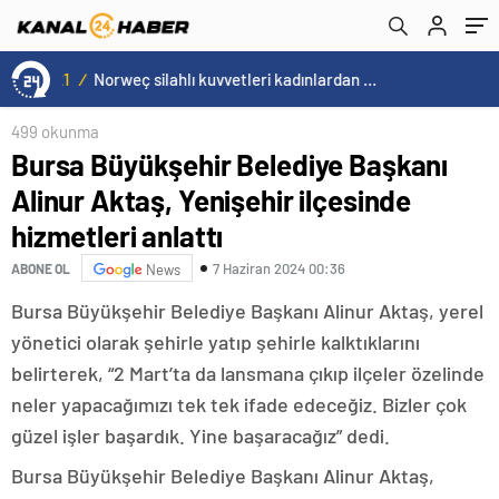
Üzerini Örtmekten Başka Bir Şey İfade
Etmiyor”
15:20
/
Cristiano Ronaldo’nun akıllara zarar tüm kariyerinin istatistiğini çıkardık !
499 okunma
Bursa Büyükşehir Belediye Başkanı
Alinur Aktaş, Yenişehir ilçesinde
hizmetleri anlattı
7 Haziran 2024 00:36
ABONE OL
News
Bursa Büyükşehir Belediye Başkanı Alinur Aktaş, yerel
yönetici olarak şehirle yatıp şehirle kalktıklarını
belirterek, “2 Mart’ta da lansmana çıkıp ilçeler özelinde
neler yapacağımızı tek tek ifade edeceğiz. Bizler çok
güzel işler başardık. Yine başaracağız” dedi.
Bursa Büyükşehir Belediye Başkanı Alinur Aktaş,