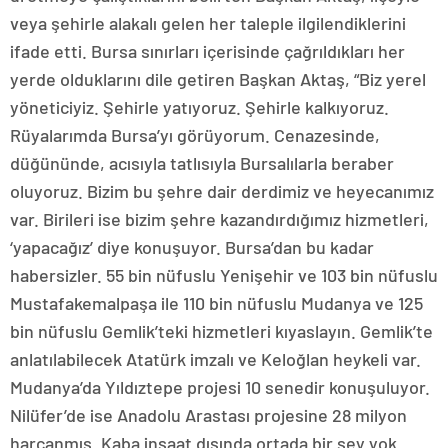
veya şehirle alakalı gelen her taleple ilgilendiklerini
ifade etti. Bursa sınırları içerisinde çağrıldıkları her
yerde olduklarını dile getiren Başkan Aktaş, “Biz yerel
yöneticiyiz. Şehirle yatıyoruz. Şehirle kalkıyoruz.
Rüyalarımda Bursa’yı görüyorum. Cenazesinde,
düğününde, acısıyla tatlısıyla Bursalılarla beraber
oluyoruz. Bizim bu şehre dair derdimiz ve heyecanımız
var. Birileri ise bizim şehre kazandırdığımız hizmetleri,
‘yapacağız’ diye konuşuyor. Bursa’dan bu kadar
habersizler. 55 bin nüfuslu Yenişehir ve 103 bin nüfuslu
Mustafakemalpaşa ile 110 bin nüfuslu Mudanya ve 125
bin nüfuslu Gemlik’teki hizmetleri kıyaslayın. Gemlik’te
anlatılabilecek Atatürk imzalı ve Keloğlan heykeli var.
Mudanya’da Yıldıztepe projesi 10 senedir konuşuluyor.
Nilüfer’de ise Anadolu Arastası projesine 28 milyon
harcanmış. Kaba inşaat dışında ortada bir şey yok.