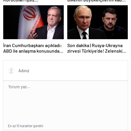
bırakmayacağız
etti
İran Cumhurbaşkanı açıkladı:
Son dakika | Rusya-Ukrayna
ABD ile anlaşma konusunda
zirvesi Türkiye’de! Zelenskiy
ciddiyiz
Putin’in davetini kabul etti!
Gözler perşembe gününe
çevrildi
En az 10 karakter gerekli