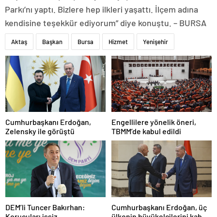
Parkı’nı yaptı. Bizlere hep ilkleri yaşattı. İlçem adına
kendisine teşekkür ediyorum” diye konuştu. – BURSA
Aktaş
Başkan
Bursa
Hizmet
Yenişehir
Cumhurbaşkanı Erdoğan,
Engellilere yönelik öneri,
Zelensky ile görüştü
TBMM’de kabul edildi
DEM’li Tuncer Bakırhan:
Cumhurbaşkanı Erdoğan, üç
Korucuları işsiz
ülkenin büyükelçilerini kabul