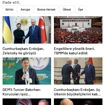
ifade etti.
Ab'nin
Avrupa
Bosna Hersek
Ülkesi
Üye
Cumhurbaşkanı Erdoğan,
Engellilere yönelik öneri,
Zelensky ile görüştü
TBMM’de kabul edildi
DEM’li Tuncer Bakırhan:
Cumhurbaşkanı Erdoğan, üç
Korucuları işsiz
ülkenin büyükelçilerini kabul
bırakmayacağız
etti