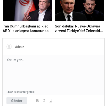
İran Cumhurbaşkanı açıkladı:
Son dakika | Rusya-Ukrayna
ABD ile anlaşma konusunda
zirvesi Türkiye’de! Zelenskiy
ciddiyiz
Putin’in davetini kabul etti!
Gözler perşembe gününe
çevrildi
En az 10 karakter gerekli
Gönder