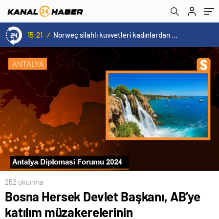
Devam Edeceğiz
15:21
/
Norweç silahlı kuvvetleri kadınlardan oluşan özel kuvvetler eğitimlerini başlattı.
252 okunma
Bosna Hersek Devlet Başkanı, AB’ye
katılım müzakerelerinin