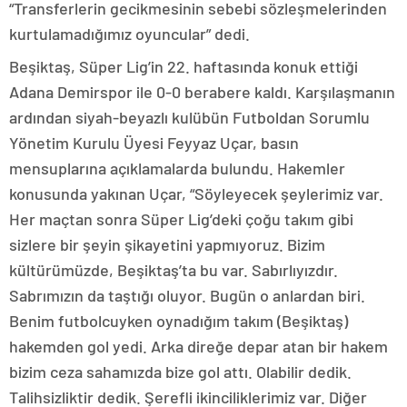
“Transferlerin gecikmesinin sebebi sözleşmelerinden
kurtulamadığımız oyuncular” dedi.
Beşiktaş, Süper Lig’in 22. haftasında konuk ettiği
Adana Demirspor ile 0-0 berabere kaldı. Karşılaşmanın
ardından siyah-beyazlı kulübün Futboldan Sorumlu
Yönetim Kurulu Üyesi Feyyaz Uçar, basın
mensuplarına açıklamalarda bulundu. Hakemler
konusunda yakınan Uçar, “Söyleyecek şeylerimiz var.
Her maçtan sonra Süper Lig’deki çoğu takım gibi
sizlere bir şeyin şikayetini yapmıyoruz. Bizim
kültürümüzde, Beşiktaş’ta bu var. Sabırlıyızdır.
Sabrımızın da taştığı oluyor. Bugün o anlardan biri.
Benim futbolcuyken oynadığım takım (Beşiktaş)
hakemden gol yedi. Arka direğe depar atan bir hakem
bizim ceza sahamızda bize gol attı. Olabilir dedik.
Talihsizliktir dedik. Şerefli ikinciliklerimiz var. Diğer