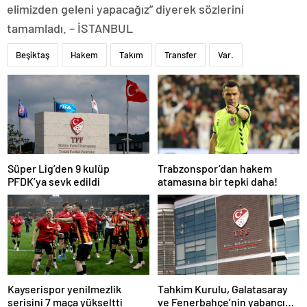
elimizden geleni yapacağız” diyerek sözlerini
tamamladı. – İSTANBUL
Beşiktaş
Hakem
Takım
Transfer
Var.
Süper Lig’den 9 kulüp
Trabzonspor’dan hakem
PFDK’ya sevk edildi
atamasına bir tepki daha!
Kayserispor yenilmezlik
Tahkim Kurulu, Galatasaray
serisini 7 maça yükseltti
ve Fenerbahçe’nin yabancı