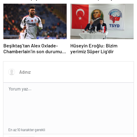
kuralı itirazını reddetti!
Beşiktaş’tan Alex Oxlade-
Hüseyin Eroğlu: Bizim
Chamberlain’in son durumu
yerimiz Süper Lig’dir
hakkında açıklama
En az 10 karakter gerekli