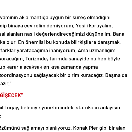
 devamının akla mantığa uygun bir süreç olmadığını
dip binaya çevirelim demiyorum. Yeşili koruyalım.
sal alanları nasıl değerlendireceğimizi düşünelim. Bana
ka olur. En önemlisi bu konuda bilirkişilere danışmak.
i farklar yaratacağıma inanıyorum. Ama uzmanlığım
soracağım. Turizmde, tarımda sanayide bu hep böyle
uşup karar alacaksak en kısa zamanda yapma
koordinasyonu sağlayacak bir birim kuracağız. Başına da
azır.”
EĞİŞECEK”
l Tugay, belediye yönetimindeki statükocu anlayışın
:
özümünü sağlamayı planlıyoruz. Konak Pier gibi bir alan