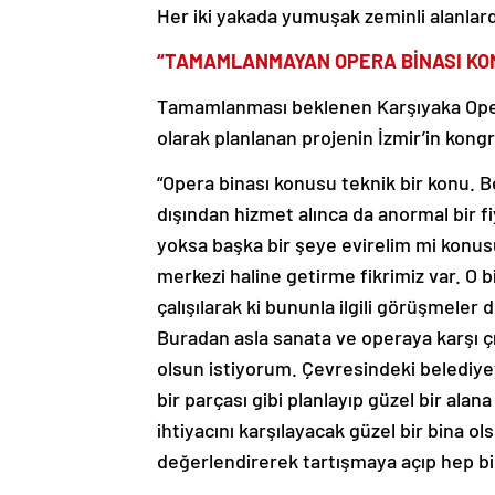
Her iki yakada yumuşak zeminli alanlarda
“TAMAMLANMAYAN OPERA BİNASI KON
Tamamlanması beklenen Karşıyaka Oper
olarak planlanan projenin İzmir’in kongre
“Opera binası konusu teknik bir konu. B
dışından hizmet alınca da anormal bir fi
yoksa başka bir şeye evirelim mi konu
merkezi haline getirme fikrimiz var. O 
çalışılarak ki bununla ilgili görüşmeler
Buradan asla sanata ve operaya karşı çık
olsun istiyorum. Çevresindeki belediyey
bir parçası gibi planlayıp güzel bir ala
ihtiyacını karşılayacak güzel bir bina ol
değerlendirerek tartışmaya açıp hep bir