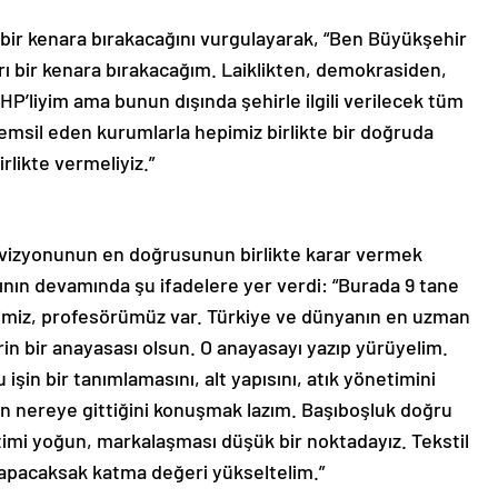
ı bir kenara bırakacağını vurgulayarak, “Ben Büyükşehir
rı bir kenara bırakacağım. Laiklikten, demokrasiden,
P’liyim ama bunun dışında şehirle ilgili verilecek tüm
temsil eden kurumlarla hepimiz birlikte bir doğruda
rlikte vermeliyiz.”
k vizyonunun en doğrusunun birlikte karar vermek
ının devamında şu ifadelere yer verdi: “Burada 9 tane
işimiz, profesörümüz var. Türkiye ve dünyanın en uzman
hrin bir anayasası olsun. O anayasayı yazıp yürüyelim.
işin bir tanımlamasını, alt yapısını, atık yönetimini
r’in nereye gittiğini konuşmak lazım. Başıboşluk doğru
imi yoğun, markalaşması düşük bir noktadayız. Tekstil
yapacaksak katma değeri yükseltelim.”