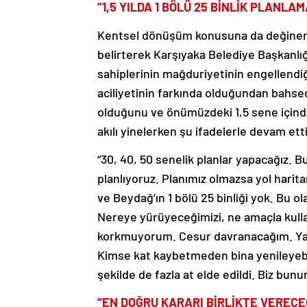
“1,5 YILDA 1 BÖLÜ 25 BİNLİK PLANL
Kentsel dönüşüm konusuna da değinen Tug
belirterek Karşıyaka Belediye Başkanlı
sahiplerinin mağduriyetinin engellendiği
aciliyetinin farkında olduğundan bahsed
olduğunu ve önümüzdeki 1,5 sene içinde
akılı yinelerken şu ifadelerle devam etti
“30, 40, 50 senelik planlar yapacağız. 
planlıyoruz. Planımız olmazsa yol harit
ve Beydağ’ın 1 bölü 25 binliği yok. Bu o
Nereye yürüyeceğimizi, ne amaçla kull
korkmuyorum. Cesur davranacağım. Yap
Kimse kat kaybetmeden bina yenileyebildi
şekilde de fazla at elde edildi. Biz b
“EN DOĞRU KARARI BİRLİKTE VERECE