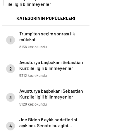
ile ilgili bilinmeyenler
KATEGORİNİN POPÜLERLERİ
Trump’tan seçim sonrası ilk
mülakat
1
8136 kez okundu
Avusturya başbakanı Sebastian
Kurz ile ilgili bilinmeyenler
2
5312 kez okundu
Avusturya başbakanı Sebastian
Kurz ile ilgili bilinmeyenler
3
5128 kez okundu
Joe Biden 6 aylık hedeflerini
açıkladı. Senato buz gibi…
4