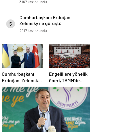
3167 kez okundu
Cumhurbaşkanı Erdoğan,
Zelensky ile görüştü
5
2917 kez okundu
Cumhurbaşkanı
Engellilere yönelik
Erdoğan, Zelensky
öneri, TBMM’de
ile görüştü
kabul edildi