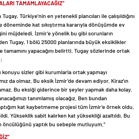
AMALARI TAMAMLAYACAĞIZ”
ay, Türkiye’nin en yetenekli plancıları ile çalışıldığını
ğı döneminde kat sıkıştırma kararıyla dönüşümde ev
ni müjdeledi. İzmir’e yönelik bu gibi sorunların
en Tugay, 1 bölü 25000 planlarında büyük eksiklikler
 tamamını yapacağını belirtti. Tugay sözlerinde ortak
:
Bu konuyu sizler gibi kurumlarla ortak yapmayı
amız da olmaz. Bu eksik İzmir’de devam ediyor. Kiraz’ın
lamaz. Bu eksiği giderince bir şeyler yapmak daha kolay.
anacağımızı tanımlamış olacağız. Ben bundan
tığım kat kaybetmeme projesi tüm İzmir’e örnek oldu.
. Yükseklik sabit kalırken kat yüksekliği azaltıldı. Bu
unun öncülüğünü yaptık bu sebeple mutluyum.”
ĞİZ”