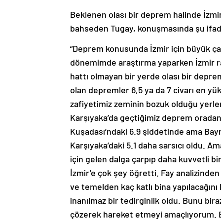
Beklenen olası bir deprem halinde İzmir
bahseden Tugay, konuşmasında şu ifade
“Deprem konusunda İzmir için büyük ça
dönemimde araştırma yaparken İzmir rap
hattı olmayan bir yerde olası bir deprem
olan depremler 6,5 ya da 7 civarı en yü
zafiyetimiz zeminin bozuk olduğu yerle
Karşıyaka’da geçtiğimiz deprem oradan 
Kuşadası’ndaki 6.9 şiddetinde ama Bayra
Karşıyaka’daki 5.1 daha sarsıcı oldu. 
için gelen dalga çarpıp daha kuvvetli b
İzmir’e çok şey öğretti. Fay analizinden
ve temelden kaç katlı bina yapılacağın
inanılmaz bir tedirginlik oldu. Bunu bira
çözerek hareket etmeyi amaçlıyorum. Bun