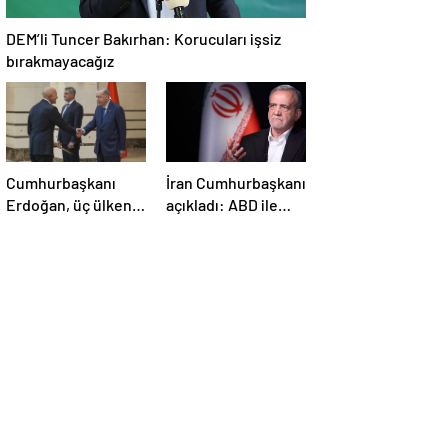
DEM’li Tuncer Bakırhan: Korucuları işsiz
bırakmayacağız
Cumhurbaşkanı
İran Cumhurbaşkanı
Erdoğan, üç ülkenin
açıkladı: ABD ile
büyükelçilerini
anlaşma konusunda
kabul etti
ciddiyiz