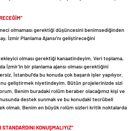
İRECEĞİM”
etmeci olmaması gerektiği düşüncesini benimsediğinden
 İzmir Planlama Ajansı’nı geliştireceğini
tekleyici olması gerektiği kanaatindeyim. Veri toplama,
a İzmir’in bir planlama ajansı olması gerektiğini
iz. İstanbul’da bu konuda çok başarılı işler yapılıyor.
unu geliştirmek niyetindeyim. Bütün projelerinizde sizi
tiyorum. Benim buradaki rolüm beraber olacağımız kişi ve
onusunda destek sunmak ve bu konudaki tecrübeli
ek olmalı. Benim en büyük rolüm sizleri kritik noktalarda
I STANDARDINI KONUŞMALIYIZ”