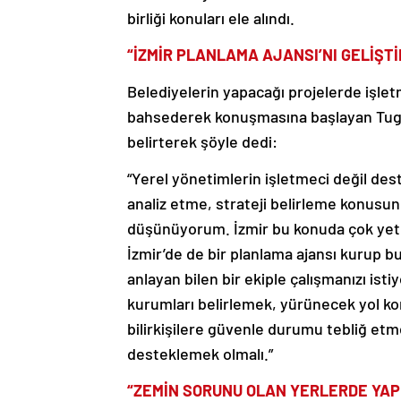
birliği konuları ele alındı.
“İZMİR PLANLAMA AJANSI’NI GELİŞT
Belediyelerin yapacağı projelerde işl
bahsederek konuşmasına başlayan Tugay,
belirterek şöyle dedi:
“Yerel yönetimlerin işletmeci değil des
analiz etme, strateji belirleme konusund
düşünüyorum. İzmir bu konuda çok yeters
İzmir’de de bir planlama ajansı kurup b
anlayan bilen bir ekiple çalışmanızı is
kurumları belirlemek, yürünecek yol k
bilirkişilere güvenle durumu tebliğ etm
desteklemek olmalı.”
“ZEMİN SORUNU OLAN YERLERDE YAP