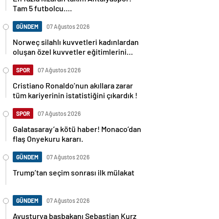
Tam 5 futbolcu….
GÜNDEM
07 Ağustos 2026
Norweç silahlı kuvvetleri kadınlardan
oluşan özel kuvvetler eğitimlerini
başlattı.
SPOR
07 Ağustos 2026
Cristiano Ronaldo’nun akıllara zarar
tüm kariyerinin istatistiğini çıkardık !
SPOR
07 Ağustos 2026
Galatasaray’a kötü haber! Monaco’dan
flaş Onyekuru kararı.
GÜNDEM
07 Ağustos 2026
Trump’tan seçim sonrası ilk mülakat
GÜNDEM
07 Ağustos 2026
Avusturya başbakanı Sebastian Kurz