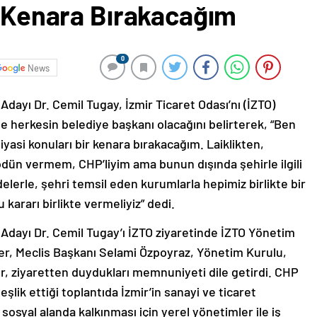
r Kenara Bırakacağım
0
News
ayı Dr. Cemil Tugay, İzmir Ticaret Odası’nı (İZTO)
e herkesin belediye başkanı olacağını belirterek, “Ben
asi konuları bir kenara bırakacağım. Laiklikten,
dün vermem, CHP’liyim ama bunun dışında şehirle ilgili
elerle, şehri temsil eden kurumlarla hepimiz birlikte bir
kararı birlikte vermeliyiz” dedi.
dayı Dr. Cemil Tugay’ı İZTO ziyaretinde İZTO Yönetim
, Meclis Başkanı Selami Özpoyraz, Yönetim Kurulu,
ner, ziyaretten duydukları memnuniyeti dile getirdi. CHP
şlik ettiği toplantıda İzmir’in sanayi ve ticaret
 sosyal alanda kalkınması için yerel yönetimler ile iş