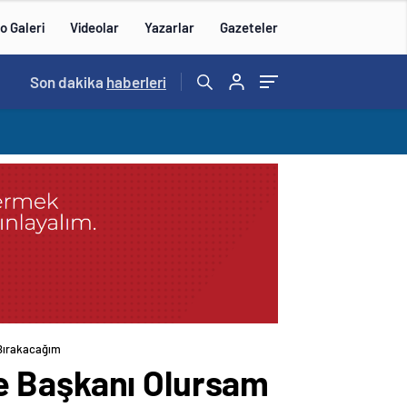
o Galeri
Videolar
Yazarlar
Gazeteler
15:20
Son dakika
/
haberleri
 Bırakacağım
e Başkanı Olursam