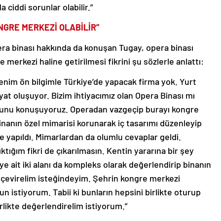
 ciddi sorunlar olabilir.”
GRE MERKEZİ OLABİLİR”
a binası hakkında da konuşan Tugay, opera binası
 merkezi haline getirilmesi fikrini şu sözlerle anlattı:
enim ön bilgimle Türkiye’de yapacak firma yok. Yurt
yat oluşuyor. Bizim ihtiyacımız olan Opera Binası mı
sunu konuşuyoruz. Operadan vazgeçip burayı kongre
binanın özel mimarisi korunarak iç tasarımı düzenleyip
 de yapıldı. Mimarlardan da olumlu cevaplar geldi.
tığım fikri de çıkarılmasın. Kentin yararına bir şey
e ait iki alanı da kompleks olarak değerlendirip binanın
na çevirelim isteğindeyim. Şehrin kongre merkezi
sun istiyorum. Tabii ki bunların hepsini birlikte oturup
likte değerlendirelim istiyorum.”