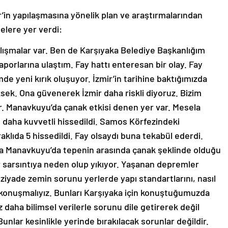
’in yapılaşmasına yönelik plan ve araştırmalarından
lere yer verdi:
lışmalar var. Ben de Karşıyaka Belediye Başkanlığım
orlarına ulaştım. Fay hattı enteresan bir olay. Fay
de yeni kırık oluşuyor. İzmir’in tarihine baktığımızda
ksek. Ona güvenerek İzmir daha riskli diyoruz. Bizim
r. Manavkuyu’da çanak etkisi denen yer var. Mesela
daha kuvvetli hissedildi. Samos Körfezindeki
klıda 5 hissedildi. Fay olsaydı buna tekabül ederdi.
Ama Manavkuyu’da tepenin arasında çanak şeklinde olduğu
ir sarsıntıya neden olup yıkıyor. Yaşanan depremler
 ziyade zemin sorunu yerlerde yapı standartlarını, nasıl
ı konuşmalıyız. Bunları Karşıyaka için konuştuğumuzda
z daha bilimsel verilerle sorunu dile getirerek değil
lar kesinlikle yerinde bırakılacak sorunlar değildir.