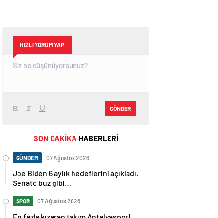
HIZLI YORUM YAP
GÖNDER
SON DAKİKA
HABERLERİ
GÜNDEM
07 Ağustos 2026
Joe Biden 6 aylık hedeflerini açıkladı.
Senato buz gibi…
SPOR
07 Ağustos 2026
En fazla kızaran takım Antalyaspor!