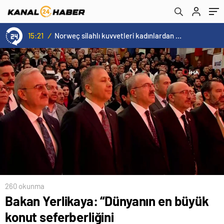
15:21
/
Norweç silahlı kuvvetleri kadınlardan oluşan özel kuvvetler eğitimlerini başlattı.
260 okunma
Bakan Yerlikaya: “Dünyanın en büyük
konut seferberliğini