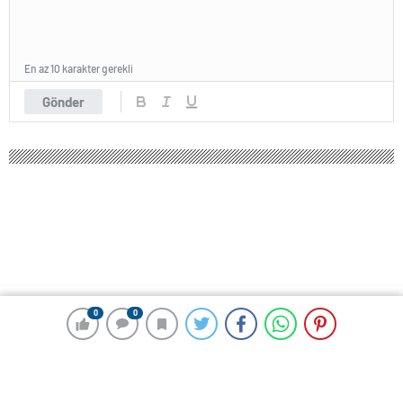
En az 10 karakter gerekli
Gönder
0
0
0
0