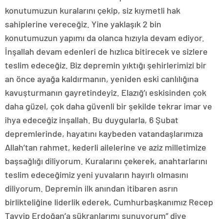
konutumuzun kuralarını çekip, siz kıymetli hak
sahiplerine vereceğiz. Yine yaklaşık 2 bin
konutumuzun yapımı da olanca hızıyla devam ediyor.
İnşallah devam edenleri de hızlıca bitirecek ve sizlere
teslim edeceğiz. Biz depremin yıktığı şehirlerimizi bir
an önce ayağa kaldırmanın, yeniden eski canlılığına
kavuşturmanın gayretindeyiz. Elazığ’ı eskisinden çok
daha güzel, çok daha güvenli bir şekilde tekrar imar ve
ihya edeceğiz inşallah. Bu duygularla, 6 Şubat
depremlerinde, hayatını kaybeden vatandaşlarımıza
Allah’tan rahmet, kederli ailelerine ve aziz milletimize
başsağlığı diliyorum. Kuralarını çekerek, anahtarlarını
teslim edeceğimiz yeni yuvaların hayırlı olmasını
diliyorum. Depremin ilk anından itibaren asrın
birlikteliğine liderlik ederek, Cumhurbaşkanımız Recep
Tayyip Erdoğan’a şükranlarımı sunuyorum” diye