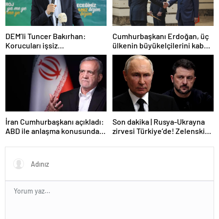
DEM’li Tuncer Bakırhan:
Cumhurbaşkanı Erdoğan, üç
Korucuları işsiz
ülkenin büyükelçilerini kabul
bırakmayacağız
etti
İran Cumhurbaşkanı açıkladı:
Son dakika | Rusya-Ukrayna
ABD ile anlaşma konusunda
zirvesi Türkiye’de! Zelenskiy
ciddiyiz
Putin’in davetini kabul etti!
Gözler perşembe gününe
çevrildi