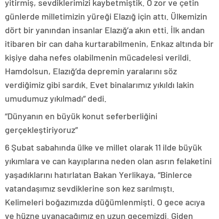
yitirmiş, sevdiklerimizi kaybetmiştik. O zor ve çetin
günlerde milletimizin yüreği Elazığ için attı. Ülkemizin
dört bir yanından insanlar Elazığ’a akın etti. İlk andan
itibaren bir can daha kurtarabilmenin, Enkaz altında bir
kişiye daha nefes olabilmenin mücadelesi verildi.
Hamdolsun, Elazığ’da depremin yaralarını söz
verdiğimiz gibi sardık. Evet binalarımız yıkıldı lakin
umudumuz yıkılmadı” dedi.
“Dünyanın en büyük konut seferberliğini
gerçekleştiriyoruz”
6 Şubat sabahında ülke ve millet olarak 11 ilde büyük
yıkımlara ve can kayıplarına neden olan asrın felaketini
yaşadıklarını hatırlatan Bakan Yerlikaya, “Binlerce
vatandaşımız sevdiklerine son kez sarılmıştı.
Kelimeleri boğazımızda düğümlenmişti. O gece acıya
ve hüzne uyanacağımız en uzun gecemizdi. Giden