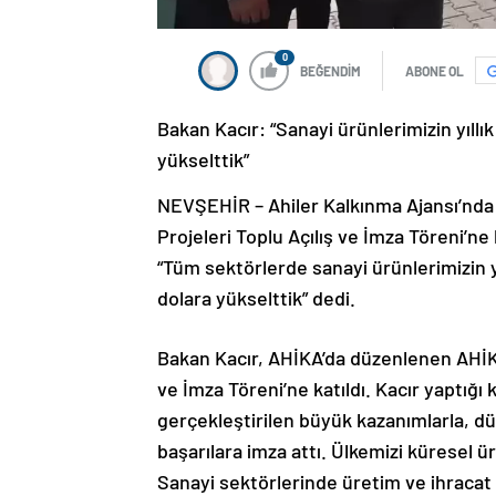
0
BEĞENDİM
ABONE OL
Bakan Kacır: “Sanayi ürünlerimizin yıllık
yükselttik”
NEVŞEHİR – Ahiler Kalkınma Ajansı’nd
Projeleri Toplu Açılış ve İmza Töreni’ne
“Tüm sektörlerde sanayi ürünlerimizin yıl
dolara yükselttik” dedi.
Bakan Kacır, AHİKA’da düzenlenen AHİKA
ve İmza Töreni’ne katıldı. Kacır yaptığı
gerçekleştirilen büyük kazanımlarla, d
başarılara imza attı. Ülkemizi küresel ü
Sanayi sektörlerinde üretim ve ihracat