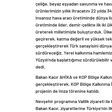
çeliğe, beyaz eşyadan savunma ve hava
ürünlerimizin yıllık ihracatını 22 yılda 
insansız hava aracı üretiminde dünya lid
üretiminde lider, demir-çelikte ilk iki ül
üreterek milletimizle buluşturduk. Ülk
geçirerek, katma değerli ve yüksek tekn
gerçekleştirerek Türk sanayisini dünya
sürdüreceğiz. Yerel kalkınma hamlemiz 
Yüzyılı’nda başlattığımız sürdürülebili
dedi.
Bakan Kacır AHİKA ve KOP Bölge Kalkınma
gerçekleştirerek, KOP Bölge Kalkınma İ
projenin de imza törenine katıldı.
Nevşehir programına Valilik ziyareti ile b
Bakan Kacır, ziyaretlerine Türkiye’nin il