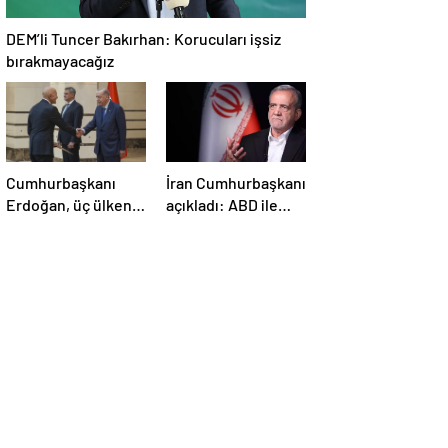
DEM’li Tuncer Bakırhan: Korucuları işsiz
bırakmayacağız
Cumhurbaşkanı
İran Cumhurbaşkanı
Erdoğan, üç ülkenin
açıkladı: ABD ile
büyükelçilerini
anlaşma konusunda
kabul etti
ciddiyiz