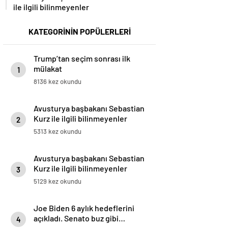
ile ilgili bilinmeyenler
KATEGORİNİN POPÜLERLERİ
Trump’tan seçim sonrası ilk
mülakat
1
8136 kez okundu
Avusturya başbakanı Sebastian
Kurz ile ilgili bilinmeyenler
2
5313 kez okundu
Avusturya başbakanı Sebastian
Kurz ile ilgili bilinmeyenler
3
5129 kez okundu
Joe Biden 6 aylık hedeflerini
açıkladı. Senato buz gibi…
4