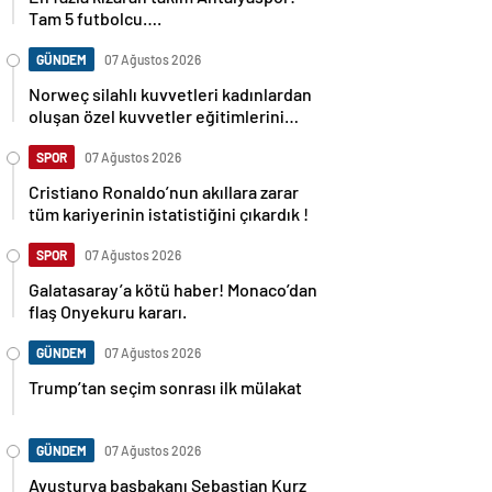
Tam 5 futbolcu….
GÜNDEM
07 Ağustos 2026
Norweç silahlı kuvvetleri kadınlardan
oluşan özel kuvvetler eğitimlerini
başlattı.
SPOR
07 Ağustos 2026
Cristiano Ronaldo’nun akıllara zarar
tüm kariyerinin istatistiğini çıkardık !
SPOR
07 Ağustos 2026
Galatasaray’a kötü haber! Monaco’dan
flaş Onyekuru kararı.
GÜNDEM
07 Ağustos 2026
Trump’tan seçim sonrası ilk mülakat
GÜNDEM
07 Ağustos 2026
Avusturya başbakanı Sebastian Kurz