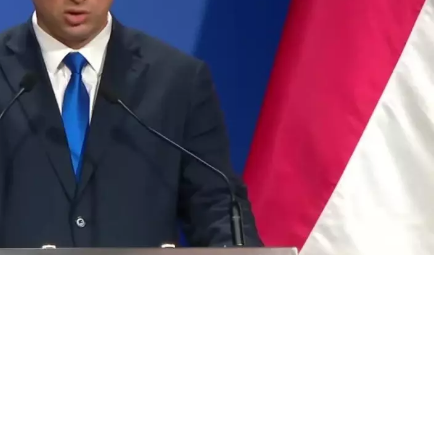
0
News
etsiz Brüksel bileti” tehdidi
pa Birliği yönetimini AB’ye gelmek isteyen her
ti vermekle tehdit etti.