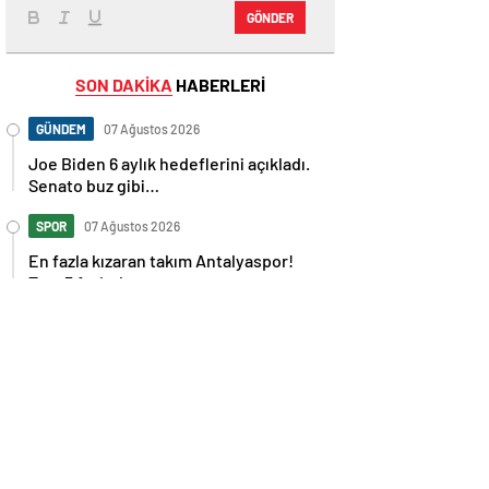
GÖNDER
SON DAKİKA
HABERLERİ
GÜNDEM
07 Ağustos 2026
Joe Biden 6 aylık hedeflerini açıkladı.
Senato buz gibi…
SPOR
07 Ağustos 2026
En fazla kızaran takım Antalyaspor!
Tam 5 futbolcu….
GÜNDEM
07 Ağustos 2026
Norweç silahlı kuvvetleri kadınlardan
oluşan özel kuvvetler eğitimlerini
başlattı.
SPOR
07 Ağustos 2026
Cristiano Ronaldo’nun akıllara zarar
tüm kariyerinin istatistiğini çıkardık !