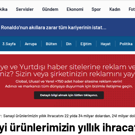
kika
Servisler
Gündem
Ekonomi
Spor
Kadın
Fot
Cristiano Ronaldo’nun akıllara zarar tüm kariyerinin istatistiğini çıkardık !
3.Sayfa
Avrupa
Bülten
Din
Eğitim
Hayat
Politika
 Sanayi ürünlerimizin yıllık ihracatını 22 yılda 34 milyar dolardan, 241 milyar do
 ürünlerimizin yıllık ihracat