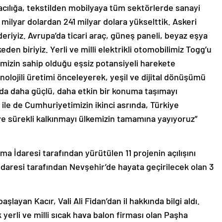
cılığa, tekstilden mobilyaya tüm sektörlerde sanayi
34 milyar dolardan 241 milyar dolara yükselttik. Askeri
eriyiz. Avrupa’da ticari araç, güneş paneli, beyaz eşya
keden biriyiz. Yerli ve milli elektrikli otomobilimiz Togg’u
emizin sahip olduğu eşsiz potansiyeli harekete
olojili üretimi önceleyerek, yeşil ve dijital dönüşümü
da daha güçlü, daha etkin bir konuma taşımayı
ile de Cumhuriyetimizin ikinci asrında, Türkiye
r ve sürekli kalkınmayı ülkemizin tamamına yayıyoruz”
 İdaresi tarafından yürütülen 11 projenin açılışını
daresi tarafından Nevşehir’de hayata geçirilecek olan 3
aşlayan Kacır, Vali Ali Fidan’dan il hakkında bilgi aldı.
k yerli ve milli sıcak hava balon firması olan Paşha