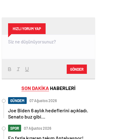
HIZLI YORUM YAP
GÖNDER
SON DAKİKA
HABERLERİ
GÜNDEM
07 Ağustos 2026
Joe Biden 6 aylık hedeflerini açıkladı.
Senato buz gibi…
SPOR
07 Ağustos 2026
En fazla kızaran takım Antalyaspor!