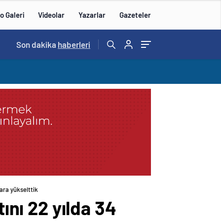
o Galeri
Videolar
Yazarlar
Gazeteler
14:57
Son dakika
/
haberleri
lara yükselttik
ını 22 yılda 34