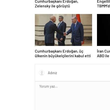
Cumhurbaşkanı Erdoğan,
Engelli
Zelensky ile görüştü
TBMM’de
Cumhurbaşkanı Erdoğan, üç
İran Cu
ülkenin büyükelçilerini kabul etti
ABD il
ciddiyi