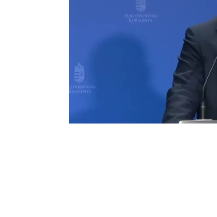
0
BEĞENDİM
ABONE OL
– Macaristan’dan AB’ye “her göçmene ücr
BUDAPEŞTE – Macaristan hükümeti, Avru
göçmene ücretsiz tek yönlü Brüksel bile