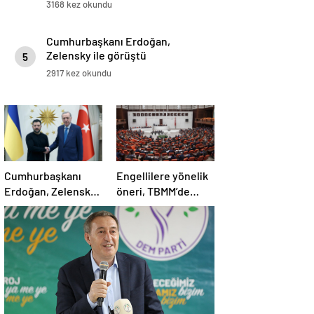
3168 kez okundu
Cumhurbaşkanı Erdoğan,
Zelensky ile görüştü
5
2917 kez okundu
Cumhurbaşkanı
Engellilere yönelik
Erdoğan, Zelensky
öneri, TBMM’de
ile görüştü
kabul edildi