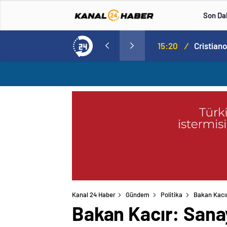
Son Da
Norweç silahlı kuvvetleri kadınlardan oluşan özel kuvvetler eğitimlerini başlattı.
15:20
/
Kanal 24 Haber
Gündem
Politika
Bakan Kacır:
Bakan Kacır: Sanayi