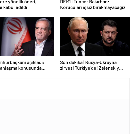
lere yönelik öneri,
DEM’li Tuncer Bakırhan:
 kabul edildi
Korucuları işsiz bırakmayacağız
mhurbaşkanı açıkladı:
Son dakika | Rusya-Ukrayna
e anlaşma konusunda
zirvesi Türkiye’de! Zelenskiy
z
Putin’in davetini kabul etti!
Gözler perşembe gününe çevrildi