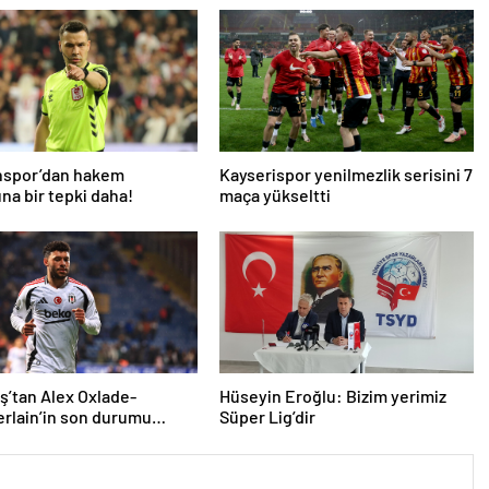
nspor’dan hakem
Kayserispor yenilmezlik serisini 7
na bir tepki daha!
maça yükseltti
ş’tan Alex Oxlade-
Hüseyin Eroğlu: Bizim yerimiz
rlain’in son durumu
Süper Lig’dir
a açıklama