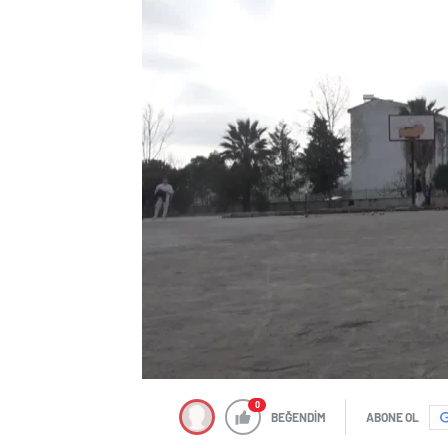
0
BEĞENDİM
ABONE OL