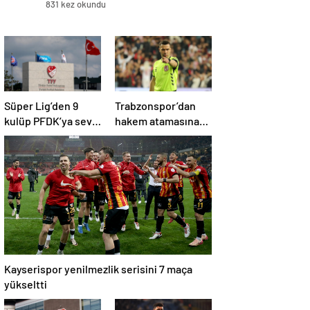
831 kez okundu
Süper Lig’den 9
Trabzonspor’dan
kulüp PFDK’ya sevk
hakem atamasına
edildi
bir tepki daha!
Kayserispor yenilmezlik serisini 7 maça
yükseltti