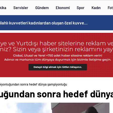
kika
Servisler
Gündem
Ekonomi
Spor
Kadın
Fot
Norweç silahlı kuvvetleri kadınlardan oluşan özel kuvvetler eğitimlerini başlattı.
iyonluğundan sonra hedef dünya şampiyonluğu
uğundan sonra hedef düny