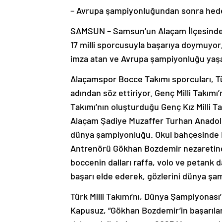
– Avrupa şampiyonluğundan sonra hed
SAMSUN – Samsun’un Alaçam İlçesinde k
17 milli sporcusuyla başarıya doymuyor
imza atan ve Avrupa şampiyonluğu yaş
Alaçamspor Bocce Takımı sporcuları, Tür
adından söz ettiriyor. Genç Milli Takı
Takımı’nın oluşturduğu Genç Kız Milli Ta
Alaçam Şadiye Muzaffer Turhan Anadolu
dünya şampiyonluğu. Okul bahçesinde 
Antrenörü Gökhan Bozdemir nezaretinde 
boccenin dalları raffa, volo ve petank d
başarı elde ederek, gözlerini dünya şa
Türk Milli Takımı’nı, Dünya Şampiyonası’
Kapusuz, “Gökhan Bozdemir’in başarılar