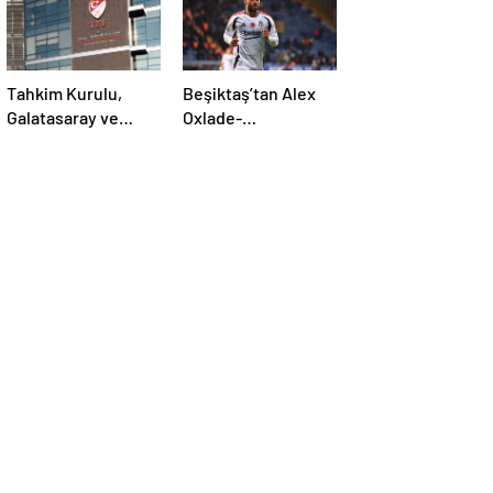
Tahkim Kurulu,
Beşiktaş’tan Alex
Galatasaray ve
Oxlade-
Fenerbahçe’nin
Chamberlain’in son
yabancı kuralı
durumu hakkında
itirazını reddetti!
açıklama