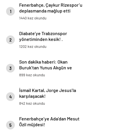
Fenerbahçe, Çaykur Rizespor’u
deplasmanda mağlup etti
1
1440 kez okundu
Diabate’ye Trabzonspor
yönetiminden kesik! .
2
1202 kez okundu
Son dakika haberi: Okan
Buruk’tan Yunus Akgün ve
3
Mertens kararı! Osimhen’e
899 kez okundu
yarayacak…
İsmail Kartal, Jorge Jesus’la
karşılaşacak!
4
842 kez okundu
Fenerbahçe’ye Ada’dan Mesut
Özil müjdesi!
5