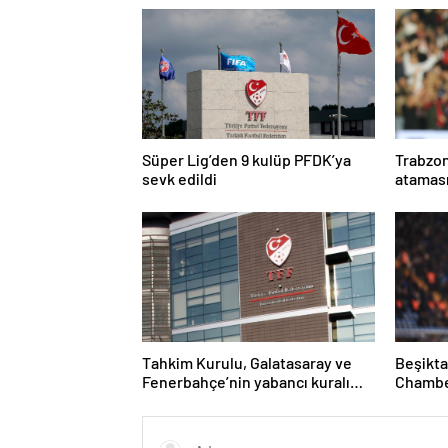
Süper Lig’den 9 kulüp PFDK’ya
Trabzo
sevk edildi
ataması
Tahkim Kurulu, Galatasaray ve
Beşikta
Fenerbahçe’nin yabancı kuralı
Chambe
itirazını reddetti!
hakkınd