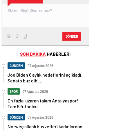
GÖNDER
SON DAKİKA
HABERLERİ
GÜNDEM
07 Ağustos 2026
Joe Biden 6 aylık hedeflerini açıkladı.
Senato buz gibi…
SPOR
07 Ağustos 2026
En fazla kızaran takım Antalyaspor!
Tam 5 futbolcu….
GÜNDEM
07 Ağustos 2026
Norweç silahlı kuvvetleri kadınlardan