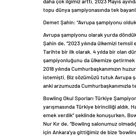
daha çok ilgimiz arttı. 2023 Mayıs ayın
topu dünya şampiyonasında tek bayanlar
Demet Şahin: “Avrupa şampiyonu olduk
Avrupa şampiyonu olarak yurda döndükle
Şahin de, “2023 yılında ülkemizi temsil
Tarihte bir ilk olarak. 4 yılda bir olan
şampiyonluğunu da ülkemize getirmek i
2018 yılında Cumhurbaşkanımızın huzur
istemişti. Biz sözümüzü tutuk Avrupa
anki arzumuzda Cumhurbaşkanımızla tek
Bowling Okul Sporları Türkiye Şampiyon
yarışmasında Türkiye birinciliği aldık
emek verdik” şeklinde konuşurken, Bow
Nur Kır de, “Bowling salonumuz olmadığ
için Ankara’ya gittiğimiz de bize ‘bowl