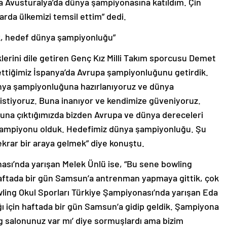
da Avusturalya’da dünya şampiyonasına katıldım. Çin
da ülkemizi temsil ettim” dedi.
, hedef dünya şampiyonluğu”
rini dile getiren Genç Kız Milli Takım sporcusu Demet
 ettiğimiz İspanya’da Avrupa şampiyonluğunu getirdik.
 dünya şampiyonluğuna hazırlanıyoruz ve dünya
stiyoruz. Buna inanıyor ve kendimize güveniyoruz.
una çıktığımızda bizden Avrupa ve dünya dereceleri
 şampiyonu olduk. Hedefimiz dünya şampiyonluğu. Şu
rar bir araya gelmek” diye konuştu.
ası’nda yarışan Melek Ünlü ise, “Bu sene bowling
. Haftada bir gün Samsun’a antrenman yapmaya gittik, çok
ling Okul Sporları Türkiye Şampiyonası’nda yarışan Eda
ı için haftada bir gün Samsun’a gidip geldik. Şampiyona
ing salonunuz var mı’ diye sormuşlardı ama bizim