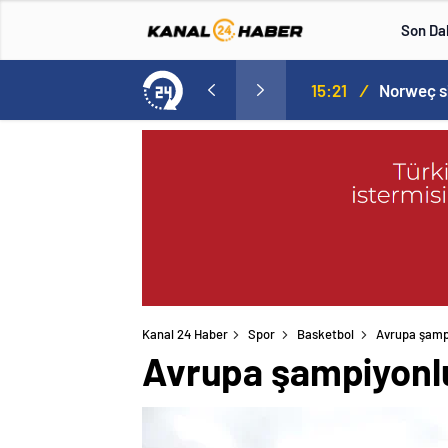
Son Da
aspor! Tam 5 futbolcu….
15:21
/
Kanal 24 Haber
Spor
Basketbol
Avrupa şamp
Avrupa şampiyonl