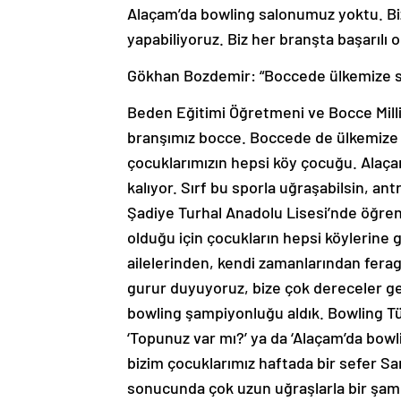
Alaçam’da bowling salonumuz yoktu. Biz
yapabiliyoruz. Biz her branşta başarılı ol
Gökhan Bozdemir: “Boccede ülkemize say
Beden Eğitimi Öğretmeni ve Bocce Mill
branşımız bocce. Boccede de ülkemize sa
çocuklarımızın hepsi köy çocuğu. Alaça
kalıyor. Sırf bu sporla uğraşabilsin, a
Şadiye Turhal Anadolu Lisesi’nde öğreni
olduğu için çocukların hepsi köylerine 
ailelerinden, kendi zamanlarından fera
gurur duyuyoruz, bize çok dereceler g
bowling şampiyonluğu aldık. Bowling T
‘Topunuz var mı?’ ya da ‘Alaçam’da bowl
bizim çocuklarımız haftada bir sefer S
sonucunda çok uzun uğraşlarla bir şamp