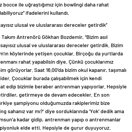
 bocce ile uğraştığımız için bowlingi daha rahat
abiliyoruz” ifadelerini kullandı.
ısız ulusal ve uluslararası dereceler getirdik”
i Takım Antrenörü Gökhan Bozdemir, “Bizim asıl
yısız ulusal ve uluslararası dereceler getirdik. Bizim
m’ın köylerinde yetişen çocuklar. Birçoğu da yurtlarda
ntrenmanı rahat yapabilsin diye. Çünkü çocuklarımız
m görüyorlar. Saat 16.00’da bizim okul kapanır, taşımalı
gider. Çocuklar burada çalışabilmek için kendi
gat edip bizimle beraber antrenman yapıyorlar. Hepsiyle
etirdiler, getirmeye de devam edecekler. En son
ürkiye şampiyonu olduğumuzda rakiplerimiz bize
ing sahanız var mı?’ diye sorduklarında ‘Yok’ dedik ama
amsun’a kadar gidip, antrenman yapıp o antrenmanlar
iyonluk elde etti. Hepsiyle de gurur duyuyoruz.