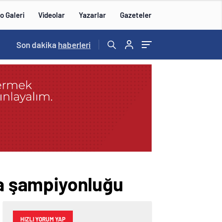
o Galeri
Videolar
Yazarlar
Gazeteler
15:20
Son dakika
/
haberleri
a şampiyonluğu
HIZLI YORUM YAP