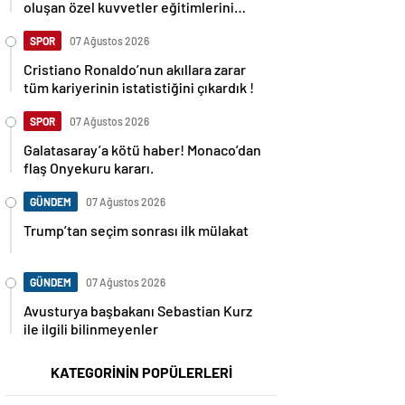
oluşan özel kuvvetler eğitimlerini
başlattı.
SPOR
07 Ağustos 2026
Cristiano Ronaldo’nun akıllara zarar
tüm kariyerinin istatistiğini çıkardık !
SPOR
07 Ağustos 2026
Galatasaray’a kötü haber! Monaco’dan
flaş Onyekuru kararı.
GÜNDEM
07 Ağustos 2026
Trump’tan seçim sonrası ilk mülakat
GÜNDEM
07 Ağustos 2026
Avusturya başbakanı Sebastian Kurz
ile ilgili bilinmeyenler
KATEGORİNİN POPÜLERLERİ