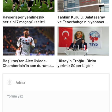
Kayserispor yenilmezlik
Tahkim Kurulu, Galatasaray
serisini 7 maça yükseltti
ve Fenerbahçe’nin yabancı
kuralı itirazını reddetti!
Beşiktaş’tan Alex Oxlade-
Hüseyin Eroğlu: Bizim
Chamberlain’in son durumu
yerimiz Süper Lig’dir
hakkında açıklama