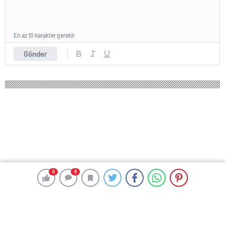
En az 10 karakter gerekli
Gönder
0
0
0
0