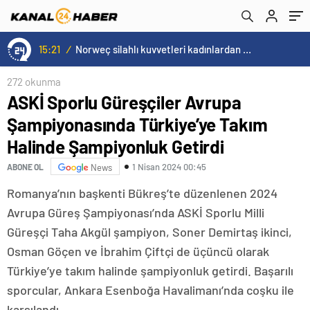
Şampiyonluk Getirdi
15:20
/
Cristiano Ronaldo’nun akıllara zarar tüm kariyerinin istatistiğini çıkardık !
272 okunma
ASKİ Sporlu Güreşçiler Avrupa
Şampiyonasında Türkiye’ye Takım
Halinde Şampiyonluk Getirdi
1 Nisan 2024 00:45
ABONE OL
News
Romanya’nın başkenti Bükreş’te düzenlenen 2024
Avrupa Güreş Şampiyonası’nda ASKİ Sporlu Milli
Güreşçi Taha Akgül şampiyon, Soner Demirtaş ikinci,
Osman Göçen ve İbrahim Çiftçi de üçüncü olarak
Türkiye’ye takım halinde şampiyonluk getirdi. Başarılı
sporcular, Ankara Esenboğa Havalimanı’nda coşku ile
karşılandı.