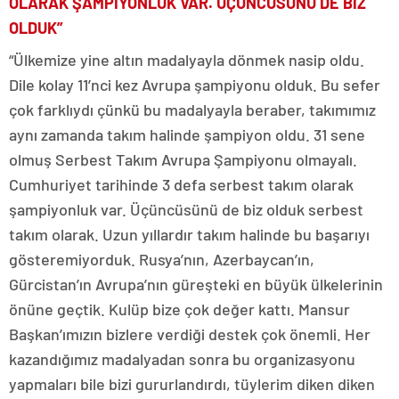
OLARAK ŞAMPİYONLUK VAR. ÜÇÜNCÜSÜNÜ DE BİZ
OLDUK”
“Ülkemize yine altın madalyayla dönmek nasip oldu.
Dile kolay 11’nci kez Avrupa şampiyonu olduk. Bu sefer
çok farklıydı çünkü bu madalyayla beraber, takımımız
aynı zamanda takım halinde şampiyon oldu. 31 sene
olmuş Serbest Takım Avrupa Şampiyonu olmayalı.
Cumhuriyet tarihinde 3 defa serbest takım olarak
şampiyonluk var. Üçüncüsünü de biz olduk serbest
takım olarak. Uzun yıllardır takım halinde bu başarıyı
gösteremiyorduk. Rusya’nın, Azerbaycan’ın,
Gürcistan’ın Avrupa’nın güreşteki en büyük ülkelerinin
önüne geçtik. Kulüp bize çok değer kattı. Mansur
Başkan’ımızın bizlere verdiği destek çok önemli. Her
kazandığımız madalyadan sonra bu organizasyonu
yapmaları bile bizi gururlandırdı, tüylerim diken diken