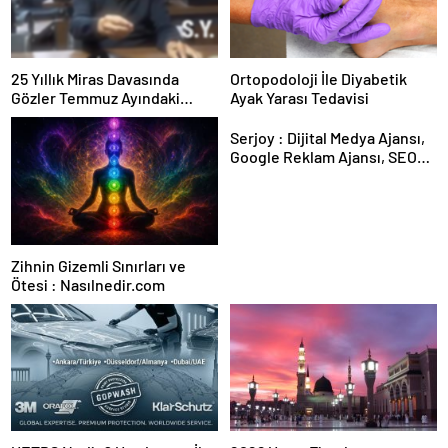
25 Yıllık Miras Davasında
Ortopodoloji İle Diyabetik
Gözler Temmuz Ayındaki
Ayak Yarası Tedavisi
Karar Duruşmasına Çevrildi
Serjoy : Dijital Medya Ajansı,
Google Reklam Ajansı, SEO
Ajansı ve Web Tasarım Ajansı
Zihnin Gizemli Sınırları ve
Ötesi : Nasılnedir.com