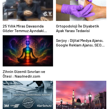
25 Yıllık Miras Davasında
Ortopodoloji İle Diyabetik
Gözler Temmuz Ayındaki
Ayak Yarası Tedavisi
Karar Duruşmasına Çevrildi
Serjoy : Dijital Medya Ajansı,
Google Reklam Ajansı, SEO
Ajansı ve Web Tasarım Ajansı
Zihnin Gizemli Sınırları ve
Ötesi : Nasılnedir.com