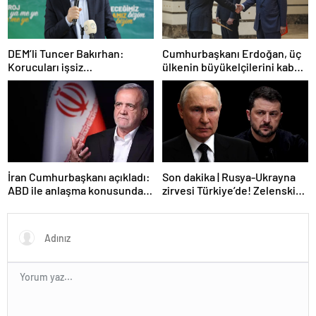
DEM’li Tuncer Bakırhan:
Cumhurbaşkanı Erdoğan, üç
Korucuları işsiz
ülkenin büyükelçilerini kabul
bırakmayacağız
etti
İran Cumhurbaşkanı açıkladı:
Son dakika | Rusya-Ukrayna
ABD ile anlaşma konusunda
zirvesi Türkiye’de! Zelenskiy
ciddiyiz
Putin’in davetini kabul etti!
Gözler perşembe gününe
çevrildi