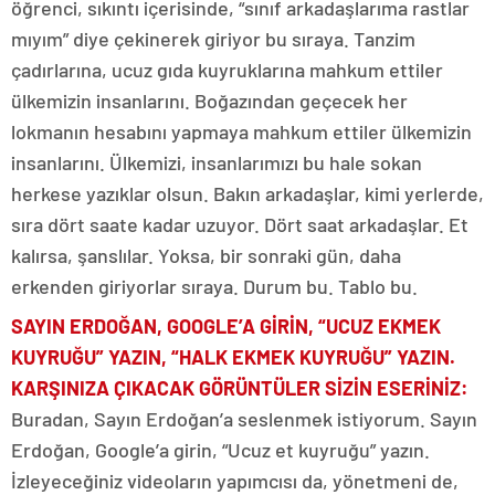
öğrenci, sıkıntı içerisinde, “sınıf arkadaşlarıma rastlar
mıyım” diye çekinerek giriyor bu sıraya. Tanzim
çadırlarına, ucuz gıda kuyruklarına mahkum ettiler
ülkemizin insanlarını. Boğazından geçecek her
lokmanın hesabını yapmaya mahkum ettiler ülkemizin
insanlarını. Ülkemizi, insanlarımızı bu hale sokan
herkese yazıklar olsun. Bakın arkadaşlar, kimi yerlerde,
sıra dört saate kadar uzuyor. Dört saat arkadaşlar. Et
kalırsa, şanslılar. Yoksa, bir sonraki gün, daha
erkenden giriyorlar sıraya. Durum bu. Tablo bu.
SAYIN ERDOĞAN, GOOGLE’A GİRİN, “UCUZ EKMEK
KUYRUĞU” YAZIN, “HALK EKMEK KUYRUĞU” YAZIN.
KARŞINIZA ÇIKACAK GÖRÜNTÜLER SİZİN ESERİNİZ:
Buradan, Sayın Erdoğan’a seslenmek istiyorum. Sayın
Erdoğan, Google’a girin, “Ucuz et kuyruğu” yazın.
İzleyeceğiniz videoların yapımcısı da, yönetmeni de,