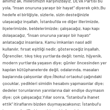
alnımız ak, milletimizin karşınızdayız. DEVA Partisi bu
yola, “insan onuruna yaraşır bir hayat” diyerek çıktı.Bu
hedefe el birliğiyle, sizlerle, sizin desteğinizle
ulaşacağız inşallah. İstanbul’da ve diğer illerimizde,
ilçelerimizde, beldelerimizde; çalışacağız, kapı kapı
dolaşacağız. “İnsan onuruna yaraşır bir hayatı”
anlatacağız insanlara. Kamu imkanları nasıl adil
kullanılır, fırsat eşitliği nedir, göstereceğiz inşallah.
Öğrenciler, tıkış tıkış yurtlarda değil; temiz, hijyenik,
modern yurtlarda yaşasın diye; günler öncesinden yer
kapılan kütüphanelerde değil, odalarında, masaları
başlarında çalışsınlar diye;İlkokul ortaokul çağındaki
çocuklar, yedikleri simidin hesabını yapmasınlar diye;
dedeler torunlarının yarınlarına dair endişe duymasın
diye; çok çalışacağız.Yıllar sonra, “İstanbul’a ihanet
ettik” itiraflarını bizden duymayacaksınız; İstanbul’u