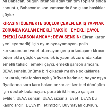
Ali Babacan, bugün İstanbul aday tanıtım toplantısında
konuştu. Babacan’ın konuşmasında öne çıkan başlıklar
şöyle:
KİRASINI ÖDEMEKTE GÜÇLÜK ÇEKEN, EK İŞ YAPMAK
ZORUNDA KALAN EMEKLİ TAKSİCİ, EMEKLİ ÇAYCI,
EMEKLİ GARSON AMCAM; DEVA SENSİN:
Ekran kartını
yenileyemediği için oyun oynayamayan, polis
korkusundan tweet atamayan genç arkadaşım; kirasını
ödemekte güçlük çeken, ek iş yapmak zorunda kalan
emekli taksici, emekli çaycı, emekli garson amcam;
DEVA sensin.Önüme biri çıkacak mı diye sokaklarda
korkarak, telefonları açık yürüyen kadınlar; beyaz eşya
fiyatlarına kara kara bakan bekarlar; kentsel dönüşüm
için destek bulamayan, para biriktirmeye çalışan
evliler; DEVA sensin, DEVA sizsiniz. Evet, DEVA bu
kadrolardır; DEVA milletimizdir. Duymayan duysun,