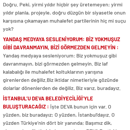
Doğru. Peki, yirmi yıldır hiçbir şey üretemeyen; yirmi
yıldır planla, projeyle, doğru düzgün bir siyasetle onun
karşısına çıkamayan muhalefet partilerinin hiç mi suçu
yok?
YANDAŞ MEDYAYA SESLENİYORUM: BİZ YOKMUŞUZ
GİBİ DAVRANMAYIN, BİZİ GÖRMEZDEN GELMEYİN :
Yandaş medyaya sesleniyorum: Biz yokmuşuz gibi
davranmayın, bizi görmezden gelmeyin. Biz laf
kalabalığı ile muhalefet koltuklarının yarışına
girenlerden değiliz.Biz iktidar nimetleriyle gözünde
dolarlar dönenlerden de değiliz. Biz varız, buradayız.
İSTANBUL’U DEVA BELEDİYECİLİĞİ’YLE
BULUŞTURACAĞIZ :
İşte DEVA bunun için var. O
yüzden, biz buradayız; O yüzden, İstanbul’dayız. O
yüzden Türkiye’nin dört bir yanında; Başımız dik,