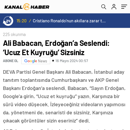
15:20
/
Cristiano Ronaldo’nun akıllara zarar tüm kariyerinin istatistiğini çıkardık !
225 okunma
Ali Babacan, Erdoğan’a Seslendi:
‘Ucuz Et Kuyruğu’ Sizsiniz
16 Mayıs 2024 00:57
ABONE OL
News
DEVA Partisi Genel Başkanı Ali Babacan, İstanbul aday
tanıtım toplantısında Cumhurbaşkanı ve AKP Genel
Başkanı Erdoğan’a seslendi. Babacan, “Sayın Erdoğan,
Google’a girin, “Ucuz et kuyruğu” yazın. Karşınıza bir
sürü video düşecek. İzleyeceğiniz videoların yapımcısı
da, yönetmeni de, senaristi de sizsiniz. Karşınıza
çıkacak görüntüler sizin eseriniz” dedi.