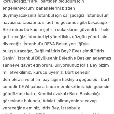
koruyacağız.”Farklı partiden olduğum için
engelleniyorum” bahanelerini bizden
duymayacaksınız.İstanbul için çalışacağız. İstanbul’un
havasına, tabiatına, siluetine gözümüz gibi bakacağız.
Bize miras bu kadim şehrin sokaklarını güvenli bir hale
getireceğiz. İstanbul iyi yönetilsin, düzgün yönetilsin
diyeceğiz. İstanbul’u DEVA Belediyeciliği’yle
buluşturacağız. Değil mi İdris Bey? Evet şimdi “İdris
Şahin’i, İstanbul Büyükşehir Belediye Başkan adayımızı
sahneye davet ediyorum. Biliyorsunuz İdris Bey bizim
milletvekilimiz; kurucu üyemiz. Dört senedir
demokrasi ve atılım bayrağını hakkıyla göğüsledi. Dört
senedir DEVA çatısı altında memleketimiz için gecesini
gündüzüne kattı. Kendisi avukat; Baro Başkanlığı
görevinde bulundu. Adaleti bilmeyenlere cevap
vereceğine eminiz. İdris Bey, İstanbul’a,