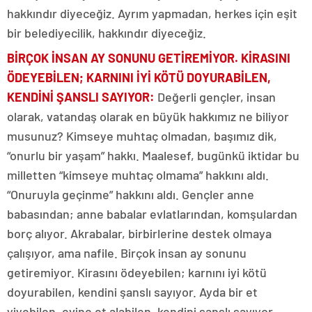
hakkındır diyeceğiz. Ayrım yapmadan, herkes için eşit
bir belediyecilik, hakkındır diyeceğiz.
BİRÇOK İNSAN AY SONUNU GETİREMİYOR. KİRASINI
ÖDEYEBİLEN; KARNINI İYİ KÖTÜ DOYURABİLEN,
KENDİNİ ŞANSLI SAYIYOR:
Değerli gençler, insan
olarak, vatandaş olarak en büyük hakkımız ne biliyor
musunuz? Kimseye muhtaç olmadan, başımız dik,
“onurlu bir yaşam” hakkı. Maalesef, bugünkü iktidar bu
milletten “kimseye muhtaç olmama” hakkını aldı.
“Onuruyla geçinme” hakkını aldı. Gençler anne
babasından; anne babalar evlatlarından, komşulardan
borç alıyor. Akrabalar, birbirlerine destek olmaya
çalışıyor, ama nafile. Birçok insan ay sonunu
getiremiyor. Kirasını ödeyebilen; karnını iyi kötü
doyurabilen, kendini şanslı sayıyor. Ayda bir et
yiyebilen, evine et alabilen, kendini şanslı sayıyor.