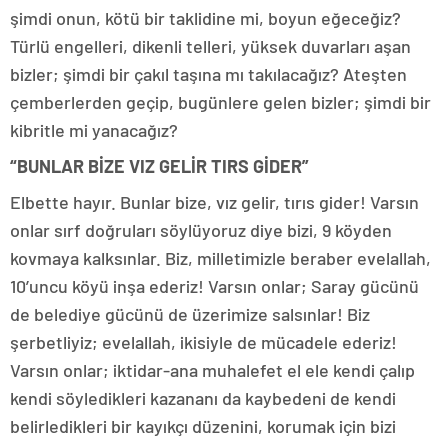
şimdi onun, kötü bir taklidine mi, boyun eğeceğiz?
Türlü engelleri, dikenli telleri, yüksek duvarları aşan
bizler; şimdi bir çakıl taşına mı takılacağız? Ateşten
çemberlerden geçip, bugünlere gelen bizler; şimdi bir
kibritle mi yanacağız?
“BUNLAR BİZE VIZ GELİR TIRS GİDER”
Elbette hayır. Bunlar bize, vız gelir, tırıs gider! Varsın
onlar sırf doğruları söylüyoruz diye bizi, 9 köyden
kovmaya kalksınlar. Biz, milletimizle beraber evelallah,
10’uncu köyü inşa ederiz! Varsın onlar; Saray gücünü
de belediye gücünü de üzerimize salsınlar! Biz
şerbetliyiz; evelallah, ikisiyle de mücadele ederiz!
Varsın onlar; iktidar-ana muhalefet el ele kendi çalıp
kendi söyledikleri kazananı da kaybedeni de kendi
belirledikleri bir kayıkçı düzenini, korumak için bizi