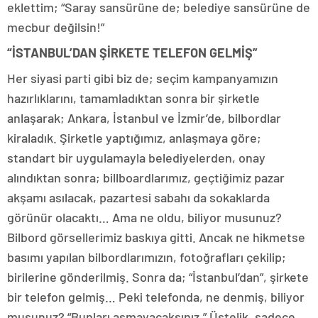
eklettim; “Saray sansürüne de; belediye sansürüne de
mecbur değilsin!”
“İSTANBUL’DAN ŞİRKETE TELEFON GELMİŞ”
Her siyasi parti gibi biz de; seçim kampanyamızın
hazırlıklarını, tamamladıktan sonra bir şirketle
anlaşarak; Ankara, İstanbul ve İzmir’de, bilbordlar
kiraladık. Şirketle yaptığımız, anlaşmaya göre;
standart bir uygulamayla belediyelerden, onay
alındıktan sonra; billboardlarımız, geçtiğimiz pazar
akşamı asılacak, pazartesi sabahı da sokaklarda
görünür olacaktı… Ama ne oldu, biliyor musunuz?
Bilbord görsellerimiz baskıya gitti. Ancak ne hikmetse
basımı yapılan bilbordlarımızın, fotoğrafları çekilip;
birilerine gönderilmiş. Sonra da; “İstanbul’dan”, şirkete
bir telefon gelmiş… Peki telefonda, ne denmiş, biliyor
musunuz? “Bunları asmayacaksınız.” Üstelik, sadece