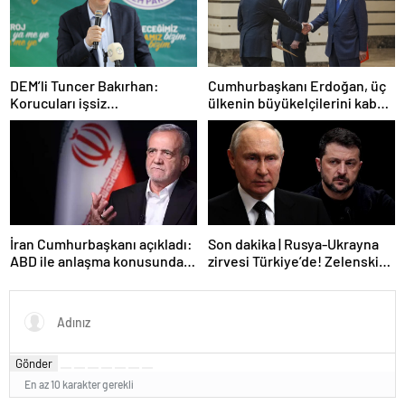
DEM’li Tuncer Bakırhan:
Cumhurbaşkanı Erdoğan, üç
Korucuları işsiz
ülkenin büyükelçilerini kabul
bırakmayacağız
etti
İran Cumhurbaşkanı açıkladı:
Son dakika | Rusya-Ukrayna
ABD ile anlaşma konusunda
zirvesi Türkiye’de! Zelenskiy
ciddiyiz
Putin’in davetini kabul etti!
Gözler perşembe gününe
çevrildi
Gönder
En az 10 karakter gerekli