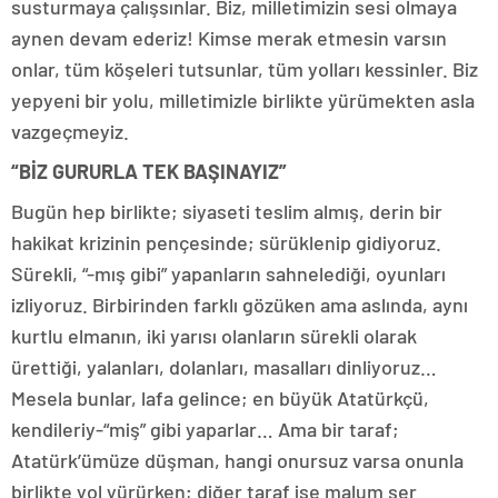
susturmaya çalışsınlar. Biz, milletimizin sesi olmaya
aynen devam ederiz! Kimse merak etmesin varsın
onlar, tüm köşeleri tutsunlar, tüm yolları kessinler. Biz
yepyeni bir yolu, milletimizle birlikte yürümekten asla
vazgeçmeyiz.
“BİZ GURURLA TEK BAŞINAYIZ”
Bugün hep birlikte; siyaseti teslim almış, derin bir
hakikat krizinin pençesinde; sürüklenip gidiyoruz.
Sürekli, “-mış gibi” yapanların sahnelediği, oyunları
izliyoruz. Birbirinden farklı gözüken ama aslında, aynı
kurtlu elmanın, iki yarısı olanların sürekli olarak
ürettiği, yalanları, dolanları, masalları dinliyoruz…
Mesela bunlar, lafa gelince; en büyük Atatürkçü,
kendileriy-“miş” gibi yaparlar… Ama bir taraf;
Atatürk’ümüze düşman, hangi onursuz varsa onunla
birlikte yol yürürken; diğer taraf ise malum şer