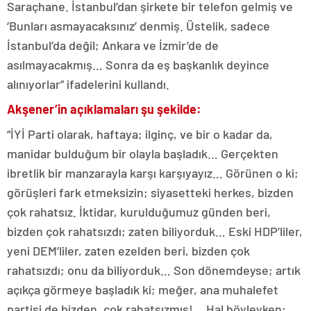
Saraçhane. İstanbul’dan şirkete bir telefon gelmiş ve
‘Bunları asmayacaksınız’ denmiş. Üstelik, sadece
İstanbul’da değil; Ankara ve İzmir’de de
asılmayacakmış… Sonra da eş başkanlık deyince
alınıyorlar” ifadelerini kullandı.
Akşener’in açıklamaları şu şekilde:
“İYİ Parti olarak, haftaya; ilginç, ve bir o kadar da,
manidar bulduğum bir olayla başladık… Gerçekten
ibretlik bir manzarayla karşı karşıyayız… Görünen o ki;
görüşleri fark etmeksizin; siyasetteki herkes, bizden
çok rahatsız. İktidar, kurulduğumuz günden beri,
bizden çok rahatsızdı; zaten biliyorduk… Eski HDP’liler,
yeni DEM’liler, zaten ezelden beri, bizden çok
rahatsızdı; onu da biliyorduk… Son dönemdeyse; artık
açıkça görmeye başladık ki; meğer, ana muhalefet
partisi de bizden, çok rahatsızmış!… Hal böyleyken;