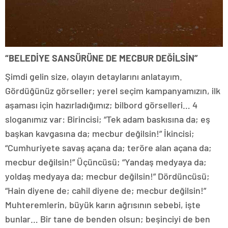
“BELEDİYE SANSÜRÜNE DE MECBUR DEĞİLSİN”
Şimdi gelin size, olayın detaylarını anlatayım.
Gördüğünüz görseller; yerel seçim kampanyamızın, ilk
aşaması için hazırladığımız; bilbord görselleri… 4
sloganımız var: Birincisi; “Tek adam baskısına da; eş
başkan kavgasına da; mecbur değilsin!” İkincisi;
“Cumhuriyete savaş açana da; teröre alan açana da;
mecbur değilsin!” Üçüncüsü; “Yandaş medyaya da;
yoldaş medyaya da; mecbur değilsin!” Dördüncüsü;
“Hain diyene de; cahil diyene de; mecbur değilsin!”
Muhteremlerin, büyük karın ağrısının sebebi, işte
bunlar… Bir tane de benden olsun; beşinciyi de ben