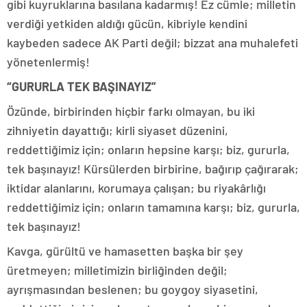
gibi kuyruklarına basılana kadarmış! Ez cümle; milletin
verdiği yetkiden aldığı gücün, kibriyle kendini
kaybeden sadece AK Parti değil; bizzat ana muhalefeti
yönetenlermiş!
“GURURLA TEK BAŞINAYIZ”
Özünde, birbirinden hiçbir farkı olmayan, bu iki
zihniyetin dayattığı; kirli siyaset düzenini,
reddettiğimiz için; onların hepsine karşı; biz, gururla,
tek başınayız! Kürsülerden birbirine, bağırıp çağırarak;
iktidar alanlarını, korumaya çalışan; bu riyakârlığı
reddettiğimiz için; onların tamamına karşı; biz, gururla,
tek başınayız!
Kavga, gürültü ve hamasetten başka bir şey
üretmeyen; milletimizin birliğinden değil;
ayrışmasından beslenen; bu goygoy siyasetini,