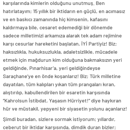
karşılarında kimlerin olduğunu unutmuş. Ben
hatırlatayım; 15 yıllık bir iktidarın en güçlü, en acımasız
ve en baskıcı zamanında hiç kimsenin, kafasını
kaldırmaya bile, cesaret edemediği bir dönemde
sadece milletimizi arkamıza alarak tek adam rejimine
karşı cesurlar hareketini başlatan, İYİ Partiyiz! Biz;
haksızlıkla, hukuksuzlukla, adaletsizlikle, mücadele
etmek için mağdurun kim olduğuna bakmaksızın yeri
geldiğinde, Pınarhisar’a, yeri geldiğindeyse
Saraçhane’ye en önde koşanlarız! Biz; Türk milletine
dayatılan, tüm kalıpları yıkan tüm prangaları kıran,
alıştırılıp, kabullendirilen bir esaretin karşısında
“Kahrolsun İstibdat, Yaşasın Hürriyet!” diye haykıran
hür ve müstakil, yepyeni bir siyasetin yolunu açanlarız!
Şimdi buradan, sizlere sormak istiyorum; yıllardır,
ceberut bir iktidar karşısında, dimdik duran bizler;