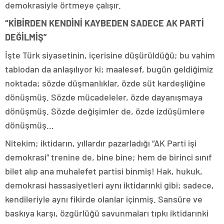
demokrasiyle örtmeye çalışır.
“KİBİRDEN KENDİNİ KAYBEDEN SADECE AK PARTİ
DEĞİLMİŞ”
İşte Türk siyasetinin, içerisine düşürüldüğü; bu vahim
tablodan da anlaşılıyor ki; maalesef, bugün geldiğimiz
noktada; sözde düşmanlıklar, özde süt kardeşliğine
dönüşmüş. Sözde mücadeleler, özde dayanışmaya
dönüşmüş. Sözde değişimler de, özde izdüşümlere
dönüşmüş…
Nitekim; iktidarın, yıllardır pazarladığı “AK Parti işi
demokrasi” trenine de, bine bine; hem de birinci sınıf
bilet alıp ana muhalefet partisi binmiş! Hak, hukuk,
demokrasi hassasiyetleri aynı iktidarınki gibi; sadece,
kendileriyle aynı fikirde olanlar içinmiş. Sansüre ve
baskıya karşı, özgürlüğü savunmaları tıpkı iktidarınki