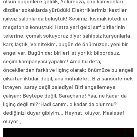
olsun bugünlere geldik. Yolumuza, çöp kamyonları
dizdiler sokaklarda yürüdük! Elektriklerimizi kestiler
ışıksız salonlarda buluştuk! Sesimizi kısmak istediler
megafonla konuştuk! Hatta yeri geldi sırf birilerinin
tekerine, çomak sokuyoruz diye; sahipsiz kurşunlarla
karşılaştık. Ve nitekim, bugün de önümüzde, yeni bir
engel var. Bugün de; birileri istiyor ki; bilbordsuz,
seçim kampanyası yapalım! Ama bu defa,
öncekilerden farklı ve ilginç olarak; önümüze bu engeli
çıkartan iktidar değil, ana muhalefet. Bizi sansürlemek
isteyen; saray değil belediye! Bizi engellemeye
çalışan; Beştepe değil, Saraçhane! Yaa, ne kadar da
ilginç değil mi? ‘Hadi canım, o kadar da olur mu?’
dediğinizi duyar gibiyim… Heyhat, oluyor. Maalesef
oluyor…