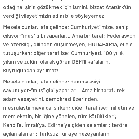
odağına, şirin gözükmek için ismini, bizzat Atatürk’ün
verdiği vilayetimizin adını bile söyleyemez!
Mesela bunlar, lafa gelince; Cumhuriyet’imize, sahip
çıkıyor-“muş” gibi yaparlar… Ama bir taraf; Federasyon
ve özerkliği, dilinden düşürmeyen; HÜDAPAR’la, el ele
tutuşurken; diğer taraf ise; Cumhuriyeti, 100 yıllık
yıkım ve zulüm olarak gören DEM’li kafaların,
kuyruğundan ayrılmaz!
Mesela bunlar, lafa gelince; demokrasiyi,
savunuyor-“muş” gibi yaparlar… Ama bir taraf; tek
adam vesayetini, demokrasi üzerinden,
meşrulaştırmaya çalışırken; diğer taraf ise; milletin ve
memleketin, birliğine yönelen, tüm kötülükleri;
Kandil’e, İmralı’ya, Edirne’ye giden selamları; teröre
açılan alanları; Türksüz Türkiye hezeyanlarını