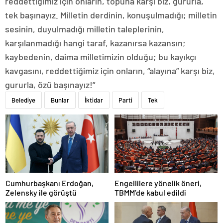
reddettiğimiz için onların, topuna karşı biz, gururla,
tek başınayız. Milletin derdinin, konuşulmadığı; milletin
sesinin, duyulmadığı milletin taleplerinin,
karşılanmadığı hangi taraf, kazanırsa kazansın;
kaybedenin, daima milletimizin olduğu; bu kayıkçı
kavgasını, reddettiğimiz için onların, “alayına” karşı biz,
gururla, özü başınayız!”
Belediye
Bunlar
İktidar
Parti
Tek
Cumhurbaşkanı Erdoğan,
Engellilere yönelik öneri,
Zelensky ile görüştü
TBMM’de kabul edildi