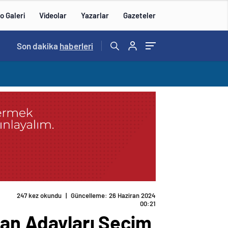
o Galeri
Videolar
Yazarlar
Gazeteler
15:20
Son dakika
/
haberleri
247 kez okundu
|
Güncelleme: 26 Haziran 2024
00:21
kan Adayları Seçim