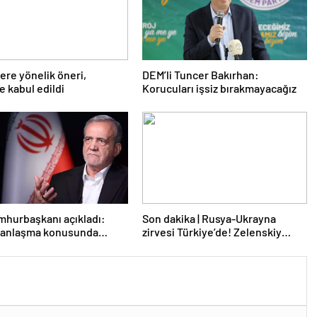
lere yönelik öneri,
DEM’li Tuncer Bakırhan:
 kabul edildi
Korucuları işsiz bırakmayacağız
mhurbaşkanı açıkladı:
Son dakika | Rusya-Ukrayna
e anlaşma konusunda
zirvesi Türkiye’de! Zelenskiy
z
Putin’in davetini kabul etti!
Gözler perşembe gününe çevrildi