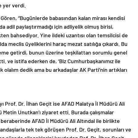
 yer verdi.
Gören, “Bugünlerde babasından kalan mirası kendisi
a adil paylaştırmadığı için adliyelik olmuş birisi,
en bahsediyor. Yine ildeki uzantısı olan temsilcisi de
yolda meclis üyeliklerini haraç mezat satılığa çıkardı. Bu
eme getirdi, bunun üzerine teşkilattan sorumlu genel
tti. ve istifa ederken de, ‘Biz Cumhurbaşkanımız ile
ifak olalım dedik ama bu arkadaşlar AK Parti’nin artıkları
 Prof. Dr. İlhan Geçit ise AFAD Malatya İl Müdürü Ali
rü Metin Unutkan’ı ziyaret etti. Burada çalışmalar
 beraberinde AFAD İl Müdürü Ali Altındal ile birlikte
andaşlarla tek tek görüşen Prof. Dr. Geçit, sorunları ve