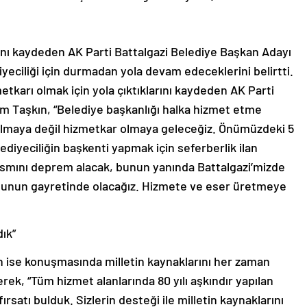
nı kaydeden AK Parti Battalgazi Belediye Başkan Adayı
yeciliği için durmadan yola devam edeceklerini belirtti.
tkarı olmak için yola çıktıklarını kaydeden AK Parti
m Taşkın, “Belediye başkanlığı halka hizmet etme
 olmaya değil hizmetkar olmaya geleceğiz. Önümüzdeki 5
elediyeciliğin başkenti yapmak için seferberlik ilan
i kısmını deprem alacak, bunun yanında Battalgazi’mizde
iz bunun gayretinde olacağız. Hizmete ve eser üretmeye
dık”
n ise konuşmasında milletin kaynaklarını her zaman
erek, “Tüm hizmet alanlarında 80 yılı aşkındır yapılan
ırsatı bulduk. Sizlerin desteği ile milletin kaynaklarını