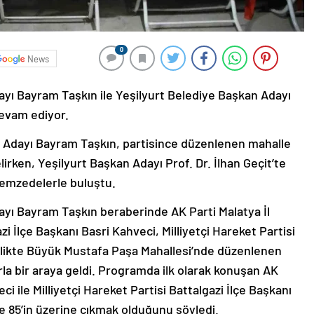
0
News
ayı Bayram Taşkın ile Yeşilyurt Belediye Başkan Adayı
devam ediyor.
n Adayı Bayram Taşkın, partisince düzenlenen mahalle
lirken, Yeşilyurt Başkan Adayı Prof. Dr. İlhan Geçit’te
remzedelerle buluştu.
ayı Bayram Taşkın beraberinde AK Parti Malatya İl
i İlçe Başkanı Basri Kahveci, Milliyetçi Hareket Partisi
 birlikte Büyük Mustafa Paşa Mahallesi’nde düzenlenen
la bir araya geldi. Programda ilk olarak konuşan AK
ci ile Milliyetçi Hareket Partisi Battalgazi İlçe Başkanı
de 85’in üzerine çıkmak olduğunu söyledi.