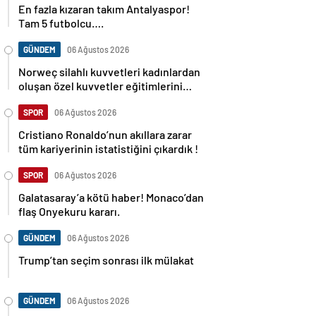
En fazla kızaran takım Antalyaspor!
Tam 5 futbolcu….
GÜNDEM
06 Ağustos 2026
Norweç silahlı kuvvetleri kadınlardan
oluşan özel kuvvetler eğitimlerini
başlattı.
SPOR
06 Ağustos 2026
Cristiano Ronaldo’nun akıllara zarar
tüm kariyerinin istatistiğini çıkardık !
SPOR
06 Ağustos 2026
Galatasaray’a kötü haber! Monaco’dan
flaş Onyekuru kararı.
GÜNDEM
06 Ağustos 2026
Trump’tan seçim sonrası ilk mülakat
GÜNDEM
06 Ağustos 2026