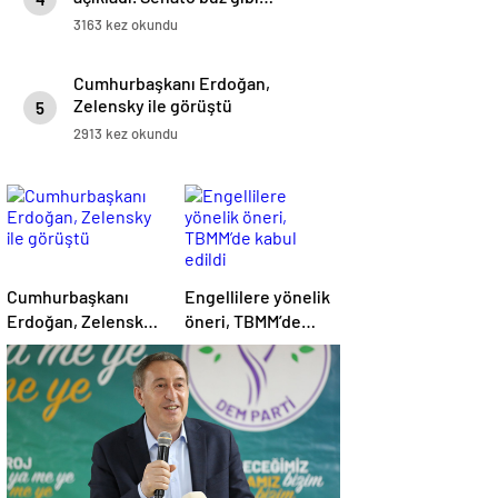
3163 kez okundu
Cumhurbaşkanı Erdoğan,
Zelensky ile görüştü
5
2913 kez okundu
Cumhurbaşkanı
Engellilere yönelik
Erdoğan, Zelensky
öneri, TBMM’de
ile görüştü
kabul edildi