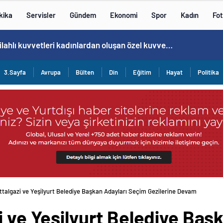
kika
Servisler
Gündem
Ekonomi
Spor
Kadın
Fot
Norweç silahlı kuvvetleri kadınlardan oluşan özel kuvvetler eğitimlerini başlattı.
3.Sayfa
Avrupa
Bülten
Din
Eğitim
Hayat
Politika
ttalgazi ve Yeşilyurt Belediye Başkan Adayları Seçim Gezilerine Devam
i ve Yeşilyurt Belediye Baş