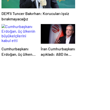
DEM’li Tuncer Bakırhan: Korucuları işsiz
bırakmayacağız
Cumhurbaşkanı
İran Cumhurbaşkanı
Erdoğan, üç ülkenin
açıkladı: ABD ile
büyükelçilerini
anlaşma konusunda
kabul etti
ciddiyiz