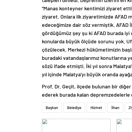
talepleri dinledi. Depremin izlerini en k
“Manas konteyner kentimizi ziyaret etti
ziyaret. Onlara ilk ziyaretimizde AFAD 
edeceğimize dair söz vermiştik. AFAD İl
gördüğümüz şey şu ki AFAD burada iyi ç
konularda büyük ölçüde sorunu yok. Ufa
çözülecek. Merkezi hükümetimizin başlatt
buradaki vatandaşlarımız konutlarına y
sözü ifade etmişti. İki yıl sonra Malatya
yıl içinde Malatya’yı büyük oranda ayağ
Prof. Dr. Geçit, ilçede bulunan bir diğ
ederek burada kalan depremzedelerle
Başkan
Belediye
Hizmet
İlhan
Zi