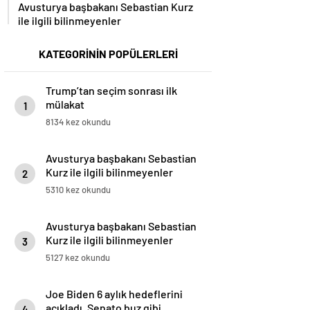
Avusturya başbakanı Sebastian Kurz
ile ilgili bilinmeyenler
KATEGORİNİN POPÜLERLERİ
Trump’tan seçim sonrası ilk
mülakat
1
8134 kez okundu
Avusturya başbakanı Sebastian
Kurz ile ilgili bilinmeyenler
2
5310 kez okundu
Avusturya başbakanı Sebastian
Kurz ile ilgili bilinmeyenler
3
5127 kez okundu
Joe Biden 6 aylık hedeflerini
açıkladı. Senato buz gibi…
4