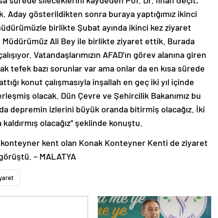
ısa sürede sileceklerini kaydeden Pof. Dr. İlhan Geçit,
k. Aday gösterildikten sonra buraya yaptığımız ikinci
müdürümüzle birlikte Şubat ayında ikinci kez ziyaret
 Müdürümüz Ali Bey ile birlikte ziyaret ettik. Burada
alışıyor. Vatandaşlarımızın AFAD’ın görev alanına giren
k tefek bazı sorunlar var ama onlar da en kısa sürede
ığı konut çalışmasıyla inşallah en geç iki yıl içinde
erleşmiş olacak. Dün Çevre ve Şehircilik Bakanımız bu
’da depremin izlerini büyük oranda bitirmiş olacağız. İki
a kaldırmış olacağız” şeklinde konuştu.
er konteyner kent olan Konak Konteyner Kenti de ziyaret
 görüştü. – MALATYA
yaret