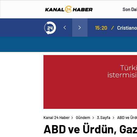
Son Da
Norweç silahlı kuvvetleri kadınlardan oluşan özel kuvvetler eğitimlerini başlattı.
15:20
/
Kanal 24 Haber
Gündem
3.Sayfa
ABD ve Ürdü
ABD ve Ürdün, Gazz