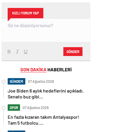
HIZLI YORUM YAP
GÖNDER
SON DAKİKA
HABERLERİ
GÜNDEM
07 Ağustos 2026
Joe Biden 6 aylık hedeflerini açıkladı.
Senato buz gibi…
SPOR
07 Ağustos 2026
En fazla kızaran takım Antalyaspor!
Tam 5 futbolcu….