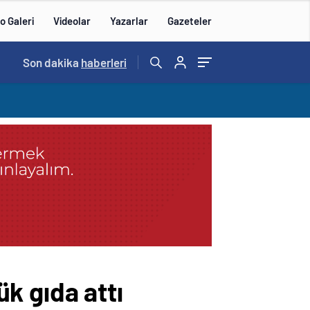
o Galeri
Videolar
Yazarlar
Gazeteler
14:57
Son dakika
/
haberleri
k gıda attı