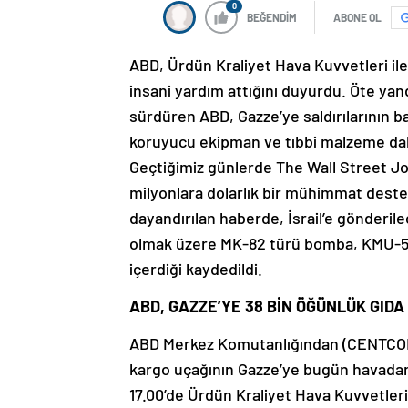
0
BEĞENDİM
ABONE OL
ABD, Ürdün Kraliyet Hava Kuvvetleri ile
insani yardım attığını duyurdu. Öte yanda
sürdüren ABD, Gazze’ye saldırılarının b
koruyucu ekipman ve tıbbi malzeme dah
Geçtiğimiz günlerde The Wall Street Jo
milyonlara dolarlık bir mühimmat desteğ
dayandırılan haberde, İsrail’e gönderile
olmak üzere MK-82 türü bomba, KMU-572
içerdiği kaydedildi.
ABD, GAZZE’YE 38 BİN ÖĞÜNLÜK GIDA 
ABD Merkez Komutanlığından (CENTCOM)
kargo uçağının Gazze’ye bugün havadan in
17.00’de Ürdün Kraliyet Hava Kuvvetleri 