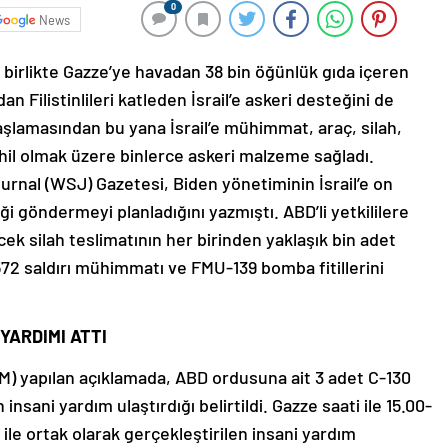
0
News
 birlikte Gazze’ye havadan 38 bin öğünlük gıda içeren
n Filistinlileri katleden İsrail’e askeri desteğini de
aşlamasından bu yana İsrail’e mühimmat, araç, silah,
il olmak üzere binlerce askeri malzeme sağladı.
urnal (WSJ) Gazetesi, Biden yönetiminin İsrail’e on
i göndermeyi planladığını yazmıştı. ABD’li yetkililere
cek silah teslimatının her birinden yaklaşık bin adet
 saldırı mühimmatı ve FMU-139 bomba fitillerini
YARDIMI ATTI
 yapılan açıklamada, ABD ordusuna ait 3 adet C-130
sani yardım ulaştırdığı belirtildi. Gazze saati ile 15.00-
ile ortak olarak gerçekleştirilen insani yardım