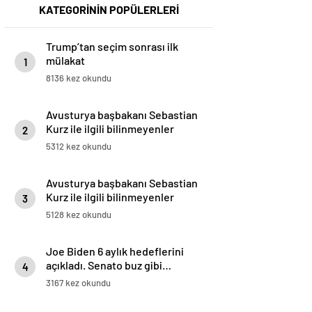
KATEGORİNİN POPÜLERLERİ
Trump’tan seçim sonrası ilk
mülakat
1
8136 kez okundu
Avusturya başbakanı Sebastian
Kurz ile ilgili bilinmeyenler
2
5312 kez okundu
Avusturya başbakanı Sebastian
Kurz ile ilgili bilinmeyenler
3
5128 kez okundu
Joe Biden 6 aylık hedeflerini
açıkladı. Senato buz gibi…
4
3167 kez okundu