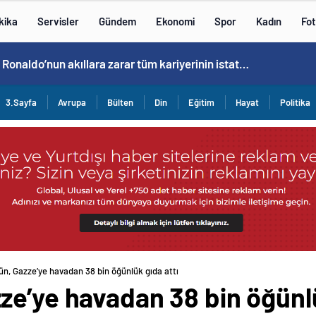
kika
Servisler
Gündem
Ekonomi
Spor
Kadın
Fot
Cristiano Ronaldo’nun akıllara zarar tüm kariyerinin istatistiğini çıkardık !
3.Sayfa
Avrupa
Bülten
Din
Eğitim
Hayat
Politika
n, Gazze’ye havadan 38 bin öğünlük gıda attı
e’ye havadan 38 bin öğünlü