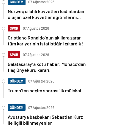
GÜNDEM
07 Ağustos 2026
Norweç silahlı kuvvetleri kadınlardan
oluşan özel kuvvetler eğitimlerini
başlattı.
SPOR
07 Ağustos 2026
Cristiano Ronaldo’nun akıllara zarar
tüm kariyerinin istatistiğini çıkardık !
SPOR
07 Ağustos 2026
Galatasaray’a kötü haber! Monaco’dan
flaş Onyekuru kararı.
GÜNDEM
07 Ağustos 2026
Trump’tan seçim sonrası ilk mülakat
GÜNDEM
07 Ağustos 2026
Avusturya başbakanı Sebastian Kurz
ile ilgili bilinmeyenler