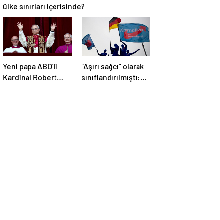
ülke sınırları içerisinde?
Yeni papa ABD’li
“Aşırı sağcı” olarak
Kardinal Robert
sınıflandırılmıştı:
Prevost oldu
Almanya’da
mahkemeden AfD
kararı