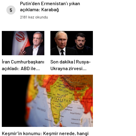
Putin’den Ermenistan’ı yıkan
açıklama: Karabağ
5
Azerbaycan’ın ayrılmaz bir
2181 kez okundu
parçasıdır!
İran Cumhurbaşkanı
Son dakika | Rusya-
açıkladı: ABD ile
Ukrayna zirvesi
anlaşma konusunda
Türkiye’de!
ciddiyiz
Zelenskiy Putin’in
davetini kabul etti!
Gözler perşembe
gününe çevrildi
Keşmir’in konumu: Keşmir nerede, hangi