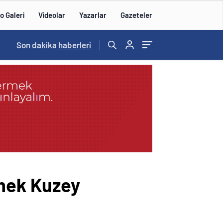
o Galeri
Videolar
Yazarlar
Gazeteler
15:20
Son dakika
/
haberleri
mek Kuzey