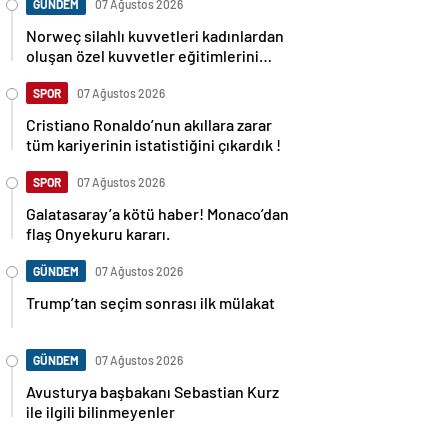
GÜNDEM
07 Ağustos 2026
Norweç silahlı kuvvetleri kadınlardan
oluşan özel kuvvetler eğitimlerini
başlattı.
SPOR
07 Ağustos 2026
Cristiano Ronaldo’nun akıllara zarar
tüm kariyerinin istatistiğini çıkardık !
SPOR
07 Ağustos 2026
Galatasaray’a kötü haber! Monaco’dan
flaş Onyekuru kararı.
GÜNDEM
07 Ağustos 2026
Trump’tan seçim sonrası ilk mülakat
GÜNDEM
07 Ağustos 2026
Avusturya başbakanı Sebastian Kurz
ile ilgili bilinmeyenler