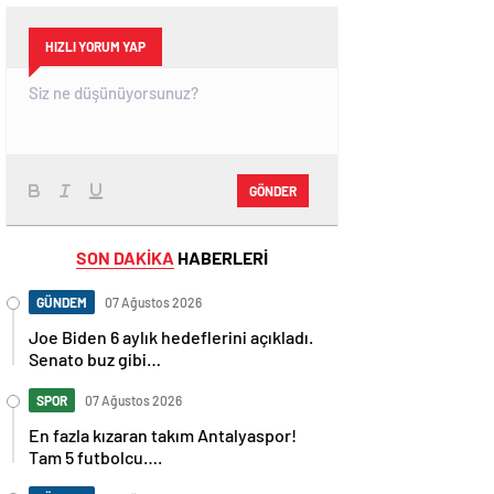
HIZLI YORUM YAP
GÖNDER
SON DAKİKA
HABERLERİ
GÜNDEM
07 Ağustos 2026
Joe Biden 6 aylık hedeflerini açıkladı.
Senato buz gibi…
SPOR
07 Ağustos 2026
En fazla kızaran takım Antalyaspor!
Tam 5 futbolcu….