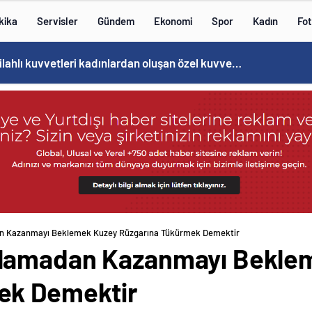
kika
Servisler
Gündem
Ekonomi
Spor
Kadın
Fot
Norweç silahlı kuvvetleri kadınlardan oluşan özel kuvvetler eğitimlerini başlattı.
n Kazanmayı Beklemek Kuzey Rüzgarına Tükürmek Demektir
lamadan Kazanmayı Bekle
ek Demektir