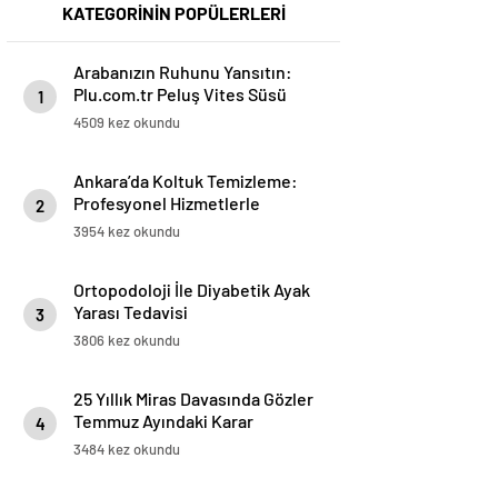
KATEGORİNİN POPÜLERLERİ
Arabanızın Ruhunu Yansıtın:
Plu.com.tr Peluş Vites Süsü
1
Modelleri
4509 kez okundu
Ankara’da Koltuk Temizleme:
Profesyonel Hizmetlerle
2
Temizlik ve Ferahlık
3954 kez okundu
Ortopodoloji İle Diyabetik Ayak
Yarası Tedavisi
3
3806 kez okundu
25 Yıllık Miras Davasında Gözler
Temmuz Ayındaki Karar
4
Duruşmasına Çevrildi
3484 kez okundu