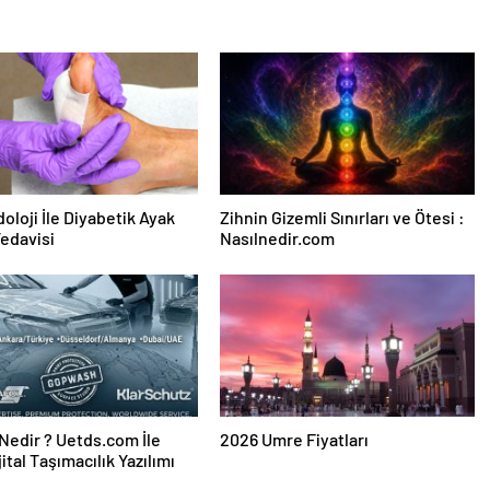
oloji İle Diyabetik Ayak
Zihnin Gizemli Sınırları ve Ötesi :
Tedavisi
Nasılnedir.com
edir ? Uetds.com İle
2026 Umre Fiyatları
ijital Taşımacılık Yazılımı