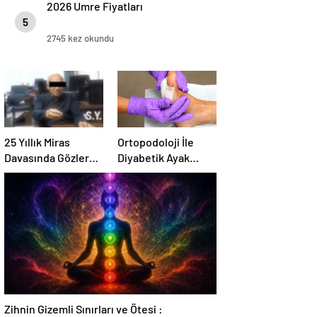
2026 Umre Fiyatları
5
2745 kez okundu
25 Yıllık Miras
Ortopodoloji İle
Davasında Gözler
Diyabetik Ayak
Temmuz Ayındaki
Yarası Tedavisi
Karar Duruşmasına
Çevrildi
Zihnin Gizemli Sınırları ve Ötesi :