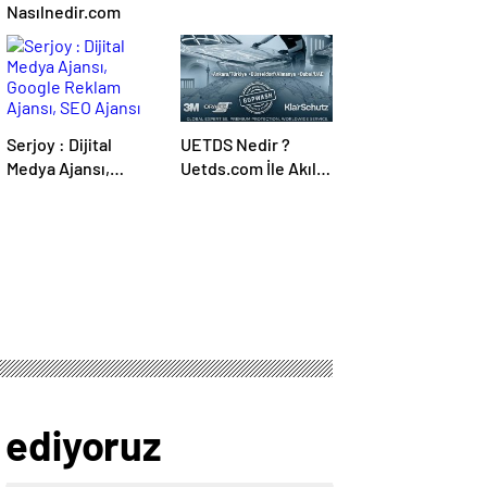
Nasılnedir.com
Serjoy : Dijital
UETDS Nedir ?
Medya Ajansı,
Uetds.com İle Akıllı
Google Reklam
Dijital Taşımacılık
Ajansı, SEO Ajansı
Yazılımı
ve Web Tasarım
Ajansı
 ediyoruz