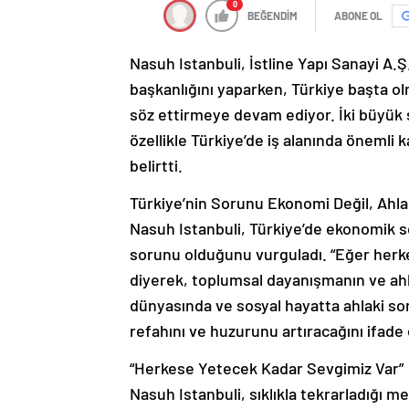
0
BEĞENDİM
ABONE OL
Nasuh Istanbuli, İstline Yapı Sanayi A.Ş
başkanlığını yaparken, Türkiye başta ol
söz ettirmeye devam ediyor. İki büyük 
özellikle Türkiye’de iş alanında önemli 
belirtti.
Türkiye’nin Sorunu Ekonomi Değil, Ahla
Nasuh Istanbuli, Türkiye’de ekonomik s
sorunu olduğunu vurguladı. “Eğer herkes
diyerek, toplumsal dayanışmanın ve ahla
dünyasında ve sosyal hayatta ahlaki so
refahını ve huzurunu artıracağını ifade 
“Herkese Yetecek Kadar Sevgimiz Var”
Nasuh Istanbuli, sıklıkla tekrarladığı