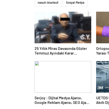
nasuh istanbuli
Sosyal Medya
25 Yıllık Miras Davasında Gözler
Ortopod
Temmuz Ayındaki Karar
Yarası 
Duruşmasına Çevrildi
Serjoy : Dijital Medya Ajansı,
UETDS N
Google Reklam Ajansı, SEO Ajansı
Akıllı D
ve Web Tasarım Ajansı