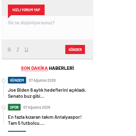
HIZLI YORUM YAP
GÖNDER
SON DAKİKA
HABERLERİ
GÜNDEM
07 Ağustos 2026
Joe Biden 6 aylık hedeflerini açıkladı.
Senato buz gibi…
SPOR
07 Ağustos 2026
En fazla kızaran takım Antalyaspor!
Tam 5 futbolcu….
GÜNDEM
07 Ağustos 2026