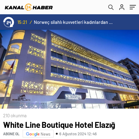
15:21
/
Norweç silahlı kuvvetleri kadınlardan oluşan özel kuvvetler eğitimlerini başlattı.
210 okunma
White Line Boutique Hotel Elazığ
6 Ağustos 2024 12:46
ABONE OL
News