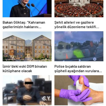
Bakan Göktaş: “Kahraman
Şehit aileleri ve gazilere
gazilerimizin haklarını
yönelik düzenleme teklifi
güçlendiren yeni bir dönemin
Meclis’te kabul edildi
kapılarını aralıyoruz”
İzmir’deki eski DGM binaları
Polise bıçakla saldıran
kütüphane olacak
şüpheli ayağından vurularak
yakalandı