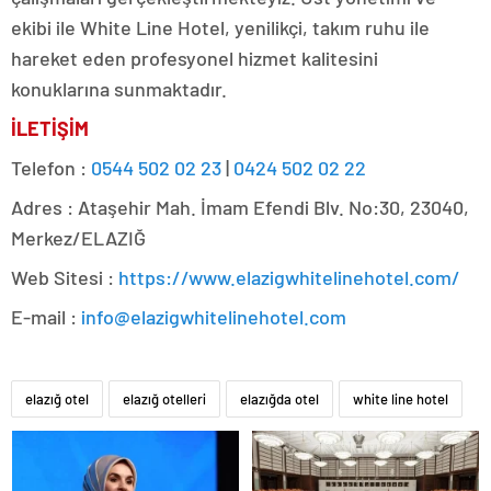
ekibi ile White Line Hotel, yenilikçi, takım ruhu ile
hareket eden profesyonel hizmet kalitesini
konuklarına sunmaktadır.
İLETİŞİM
Telefon :
0544 502 02 23
|
0424 502 02 22
Adres : Ataşehir Mah. İmam Efendi Blv. No:30, 23040,
Merkez/ELAZIĞ
Web Sitesi :
https://www.elazigwhitelinehotel.com/
E-mail :
info@elazigwhitelinehotel.com
elazığ otel
elazığ otelleri
elazığda otel
white line hotel