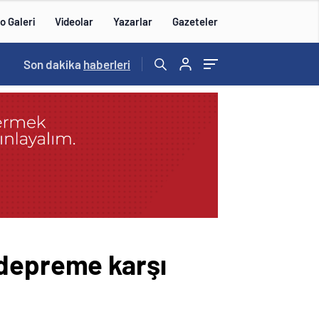
o Galeri
Videolar
Yazarlar
Gazeteler
14:57
Son dakika
/
haberleri
 depreme karşı