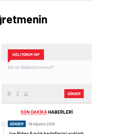
öğretmenin
HIZLI YORUM YAP
GÖNDER
SON DAKİKA
HABERLERİ
GÜNDEM
06 Ağustos 2026
Joe Biden 6 aylık hedeflerini açıkladı.