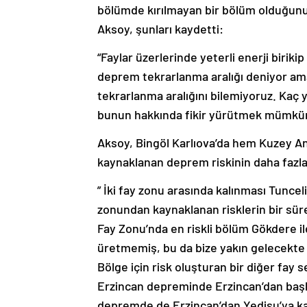
bölümde kırılmayan bir bölüm olduğunu, 
Aksoy, şunları kaydetti:
“Faylar üzerlerinde yeterli enerji biriki
deprem tekrarlanma aralığı deniyor am
tekrarlanma aralığını bilemiyoruz. Kaç 
bunun hakkında fikir yürütmek mümkün
Aksoy, Bingöl Karlıova’da hem Kuzey 
kaynaklanan deprem riskinin daha fazla
” İki fay zonu arasında kalınması Tunceli 
zonundan kaynaklanan risklerin bir sü
Fay Zonu’nda en riskli bölüm Gökdere 
üretmemiş, bu da bize yakın gelecekte 
Bölge için risk oluşturan bir diğer fay
Erzincan depreminde Erzincan’dan başla
depremde de Erzincan’dan Yedisu’ya kad