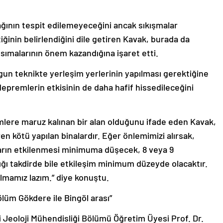
ğının tespit edilemeyeceğini ancak sıkışmalar
ğinin belirlendiğini dile getiren Kavak, burada da
ımalarının önem kazandığına işaret etti.
gun teknikte yerleşim yerlerinin yapılması gerektiğine
epremlerin etkisinin de daha hafif hissedileceğini
ere maruz kalınan bir alan olduğunu ifade eden Kavak,
ren kötü yapılan binalardır. Eğer önlemimizi alırsak,
ların etkilenmesi minimuma düşecek, 8 veya 9
ı takdirde bile etkileşim minimum düzeyde olacaktır.
lmamız lazım.” diye konuştu.
lüm Gökdere ile Bingöl arası”
i Jeoloji Mühendisliği Bölümü Öğretim Üyesi Prof. Dr.