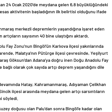
 olan 24 Ocak 2020’de meydana gelen 6,8 büyüklüğündeki
s aktivitenin başladığının ilk belirtisi olduğunu ifade
nmaraş merkezli depremlerin yaşandığına işaret eden
rtçıların sayısının 40 bine ulaştığını aktardı.
 Fay Zonu’nun Bingöl’ün Karlıova ilçesi yakınlarında
arende, Malatya’nın Pütürge ilçesi çevresinde, Yeşilyurt
maraş Göksun’dan Adana’ya doğru inen Doğu Anadolu Fay
 bağlı olarak çok sayıda artçı deprem yaşandığını dile
 devamında Hatay, Kahramanmaraş, Adıyaman Çelikhan
Sincik ilçesi arasında meydana gelen artçı sarsıntıların
i söyledi.
kuzey doğusu olan Palu’dan sonra Bingöl’e kadar olan