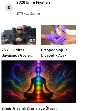
2026 Umre Fiyatları
5
2745 kez okundu
25 Yıllık Miras
Ortopodoloji İle
Davasında Gözler
Diyabetik Ayak
Temmuz Ayındaki
Yarası Tedavisi
Karar Duruşmasına
Çevrildi
Zihnin Gizemli Sınırları ve Ötesi :