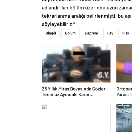
adlandırılan bölüm üzerinde uzun zamand
tekrarlanma aralığı belirlenmişti, bu aş
söyleyebiliriz.”
Bingöl
Bölüm
Deprem
Fay
Risk
25 Yıllık Miras Davasında Gözler
Ortopod
Temmuz Ayındaki Karar
Yarası 
Duruşmasına Çevrildi