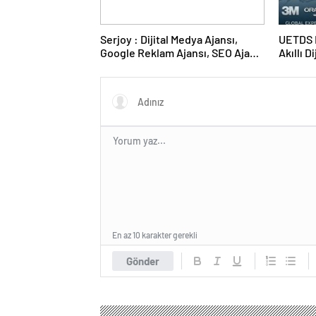
Serjoy : Dijital Medya Ajansı,
UETDS N
Google Reklam Ajansı, SEO Ajansı
Akıllı D
ve Web Tasarım Ajansı
En az 10 karakter gerekli
Gönder