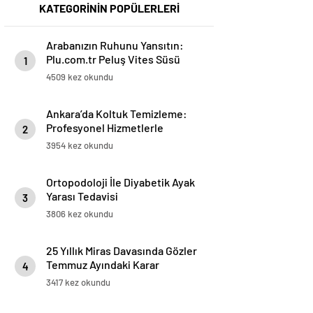
KATEGORİNİN POPÜLERLERİ
Arabanızın Ruhunu Yansıtın:
Plu.com.tr Peluş Vites Süsü
1
Modelleri
4509 kez okundu
Ankara’da Koltuk Temizleme:
Profesyonel Hizmetlerle
2
Temizlik ve Ferahlık
3954 kez okundu
Ortopodoloji İle Diyabetik Ayak
Yarası Tedavisi
3
3806 kez okundu
25 Yıllık Miras Davasında Gözler
Temmuz Ayındaki Karar
4
Duruşmasına Çevrildi
3417 kez okundu