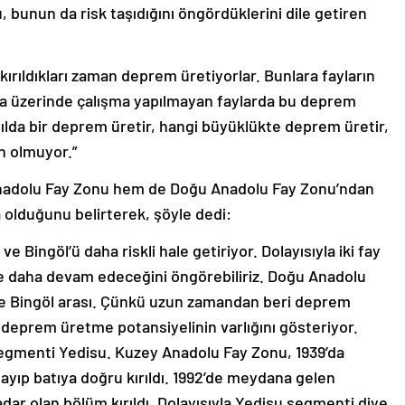
bunun da risk taşıdığını öngördüklerini dile getiren
p kırıldıkları zaman deprem üretiyorlar. Bunlara fayların
a üzerinde çalışma yapılmayan faylarda bu deprem
yılda bir deprem üretir, hangi büyüklükte deprem üretir,
 olmuyor.”
Anadolu Fay Zonu hem de Doğu Anadolu Fay Zonu’ndan
 olduğunu belirterek, şöyle dedi:
ve Bingöl’ü daha riskli hale getiriyor. Dolayısıyla iki fay
re daha devam edeceğini öngörebiliriz. Doğu Anadolu
ile Bingöl arası. Çünkü uzun zamandan beri deprem
deprem üretme potansiyelinin varlığını gösteriyor.
 segmenti Yedisu. Kuzey Anadolu Fay Zonu, 1939’da
yıp batıya doğru kırıldı. 1992’de meydana gelen
ar olan bölüm kırıldı. Dolayısıyla Yedisu segmenti diye