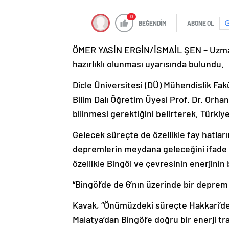
0
BEĞENDİM
ABONE OL
ÖMER YASİN ERGİN/İSMAİL ŞEN – Uzmanl
hazırlıklı olunması uyarısında bulundu.
Dicle Üniversitesi (DÜ) Mühendislik Fa
Bilim Dalı Öğretim Üyesi Prof. Dr. Orh
bilinmesi gerektiğini belirterek, Türkiy
Gelecek süreçte de özellikle fay hatlar
depremlerin meydana geleceğini ifade
özellikle Bingöl ve çevresinin enerjinin
“Bingöl’de de 6’nın üzerinde bir deprem
Kavak, “Önümüzdeki süreçte Hakkari’d
Malatya’dan Bingöl’e doğru bir enerji tr