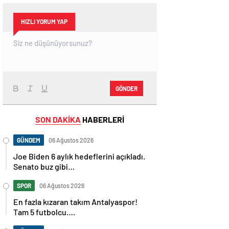
HIZLI YORUM YAP
GÖNDER
SON DAKİKA
HABERLERİ
GÜNDEM
06 Ağustos 2026
Joe Biden 6 aylık hedeflerini açıkladı.
Senato buz gibi…
SPOR
06 Ağustos 2026
En fazla kızaran takım Antalyaspor!
Tam 5 futbolcu….