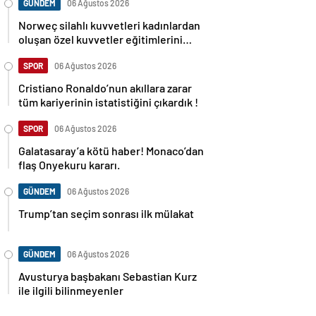
GÜNDEM
06 Ağustos 2026
Norweç silahlı kuvvetleri kadınlardan
oluşan özel kuvvetler eğitimlerini
başlattı.
SPOR
06 Ağustos 2026
Cristiano Ronaldo’nun akıllara zarar
tüm kariyerinin istatistiğini çıkardık !
SPOR
06 Ağustos 2026
Galatasaray’a kötü haber! Monaco’dan
flaş Onyekuru kararı.
GÜNDEM
06 Ağustos 2026
Trump’tan seçim sonrası ilk mülakat
GÜNDEM
06 Ağustos 2026
Avusturya başbakanı Sebastian Kurz
ile ilgili bilinmeyenler