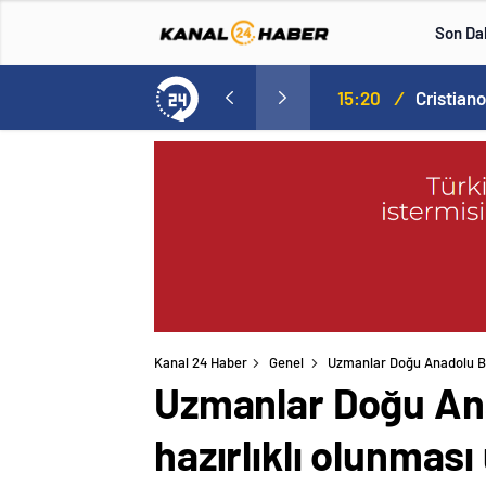
Son Da
Norweç silahlı kuvvetleri kadınlardan oluşan özel kuvvetler eğitimlerini başlattı.
15:20
/
Kanal 24 Haber
Genel
Uzmanlar Doğu Anadolu Böl
Uzmanlar Doğu Ana
hazırlıklı olunmas