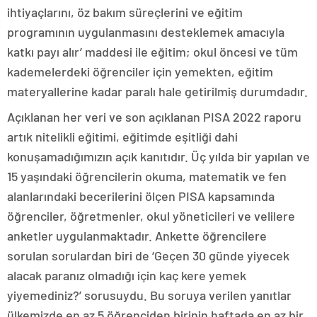
ihtiyaçlarını, öz bakım süreçlerini ve eğitim
programının uygulanmasını desteklemek amacıyla
katkı payı alır’ maddesi ile eğitim; okul öncesi ve tüm
kademelerdeki öğrenciler için yemekten, eğitim
materyallerine kadar paralı hale getirilmiş durumdadır.
Açıklanan her veri ve son açıklanan PISA 2022 raporu
artık nitelikli eğitimi, eğitimde eşitliği dahi
konuşamadığımızın açık kanıtıdır. Üç yılda bir yapılan ve
15 yaşındaki öğrencilerin okuma, matematik ve fen
alanlarındaki becerilerini ölçen PISA kapsamında
öğrenciler, öğretmenler, okul yöneticileri ve velilere
anketler uygulanmaktadır. Ankette öğrencilere
sorulan sorulardan biri de ‘Geçen 30 günde yiyecek
alacak paranız olmadığı için kaç kere yemek
yiyemediniz?’ sorusuydu. Bu soruya verilen yanıtlar
ülkemizde en az 5 öğrenciden birinin haftada en az bir