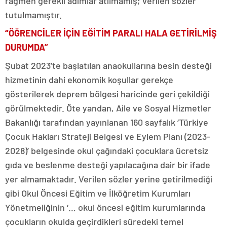
rağmen gerekli adımlar atılmamış; verilen sözler
tutulmamıştır.
“ÖĞRENCİLER İÇİN EĞİTİM PARALI HALA GETİRİLMİŞ
DURUMDA”
Şubat 2023’te başlatılan anaokullarına besin desteği
hizmetinin dahi ekonomik koşullar gerekçe
gösterilerek deprem bölgesi haricinde geri çekildiği
görülmektedir. Öte yandan, Aile ve Sosyal Hizmetler
Bakanlığı tarafından yayınlanan 160 sayfalık ‘Türkiye
Çocuk Hakları Strateji Belgesi ve Eylem Planı (2023-
2028)’ belgesinde okul çağındaki çocuklara ücretsiz
gıda ve beslenme desteği yapılacağına dair bir ifade
yer almamaktadır. Verilen sözler yerine getirilmediği
gibi Okul Öncesi Eğitim ve İlköğretim Kurumları
Yönetmeliğinin ‘… okul öncesi eğitim kurumlarında
çocukların okulda geçirdikleri süredeki temel