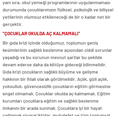
yanı sıra, okul yemeği programlarının uygulanmaması
durumunda çocuklarımızın fiziksel, psikolojik ve bilişsel
yetilerinin olumsuz etkileneceği de bir o kadar net bir
gerçektir.
“ÇOCUKLAR OKULDA AÇ KALMAMALI”
Bir gıda krizi içinde olduğumuz, toplumun geniş
kesimlerinin sağlıklı beslenme açısından ciddi sorunlar
yaşadığı ve bu sorunun mevcut şartlar bu şekilde
devam ederse daha da kötüye gideceği bilinmelidir.
Gıda krizi çocukların sağlıklı büyüme ve gelişme
hakkının bir ihlali olarak görülmelidir. Açlık, gizli açlık,
yoksulluk, güvencesizlik çocukların eğitim görmesine
engel olmamalı. Çocuklar okulda aç kalmamalı. Eğitim
kurumları çocuklara eğitim ve sağlıklı beslenme
imkanını bir arada sunmalı. Çocuklara iyi bir hayat
sağlamak siyasal iktidar, muhalefet ve tüm toplumsal