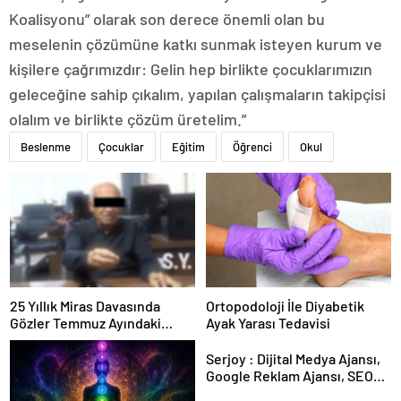
Koalisyonu” olarak son derece önemli olan bu
meselenin çözümüne katkı sunmak isteyen kurum ve
kişilere çağrımızdır: Gelin hep birlikte çocuklarımızın
geleceğine sahip çıkalım, yapılan çalışmaların takipçisi
olalım ve birlikte çözüm üretelim.”
Beslenme
Çocuklar
Eğitim
Öğrenci
Okul
25 Yıllık Miras Davasında
Ortopodoloji İle Diyabetik
Gözler Temmuz Ayındaki
Ayak Yarası Tedavisi
Karar Duruşmasına Çevrildi
Serjoy : Dijital Medya Ajansı,
Google Reklam Ajansı, SEO
Ajansı ve Web Tasarım Ajansı