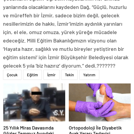
yanlarında olacaklarını kaydeden Dağ, “Güçlü, huzurlu
ve müreffeh bir İzmir, sadece bizim değil, gelecek
nesillerimizin de hakkı. İzmir’imizin aydınlık yarınları
için, el ele, omuz omuza, yürek yüreğe mücadele
edeceğiz. Milli Eğitim Bakanlığımızın vizyonu olan
‘Hayata hazır, sağlıklı ve mutlu bireyler yetiştiren bir
eğitim sistemi’ için İzmir Büyükşehir Belediyesi olarak
gelecek 5 yıla ‘biz hazırız’ diyorum.” dedi.???????
Çocuk
Eğitim
İzmir
Tekin
Yatırım
25 Yıllık Miras Davasında
Ortopodoloji İle Diyabetik
Gözler Temmuz Ayındaki
Ayak Yarası Tedavisi