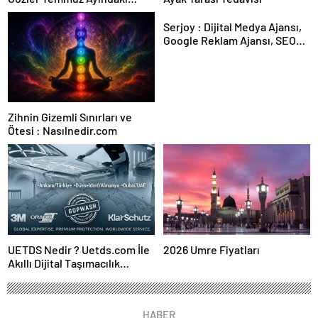
Karar Duruşmasına Çevrildi
Serjoy : Dijital Medya Ajansı,
Google Reklam Ajansı, SEO
Ajansı ve Web Tasarım Ajansı
Zihnin Gizemli Sınırları ve
Ötesi : Nasılnedir.com
UETDS Nedir ? Uetds.com İle
2026 Umre Fiyatları
Akıllı Dijital Taşımacılık
Yazılımı
HABER