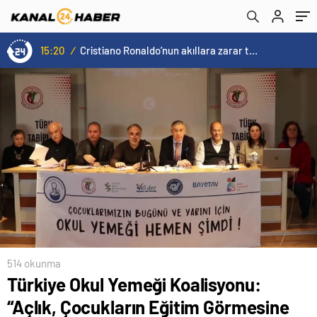
Olmamalı. Çocuklar Okulda Aç Kalmamalı”
15:20
/
Cristiano Ronaldo’nun akıllara zarar tüm kariyerinin istatistiğini çıkardık !
514 okunma
Türkiye Okul Yemeği Koalisyonu:
“Açlık, Çocukların Eğitim Görmesine