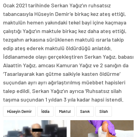
Ocak 2021 tarihinde Serkan Yağız’ın ruhsatsız
tabancasıyla Hüseyin Demir’e birkaç kez ateş ettiği,
maktulün hemen yakındaki tekel bayi içine kaçmaya
çalıştığı Yağız’ın maktule birkaç kez daha ateş ettiği,
tezgahın arkasına sürüklenen maktulü ısrarla takip
edip ateş ederek maktulü öldürdüğü anlatıldı.
İddianamede olayı gerçekleştiren Serkan Yağız, babası
Alaattin Yağız, amcası Kamuran Yağız ve 2 sanığın da
‘Tasarlayarak kan gütme saikiyle kasten öldürme’
suçundan ayrı ayrı ağırlaştırılmış müebbet hapisleri
talep edildi. Serkan Yağız’ın ayrıca ‘Ruhsatsız silah
taşıma suçundan 1 yıldan 3 yıla kadar hapsi istendi.
Hüseyin Demir
İddia
Maktul
Sanık
Silah