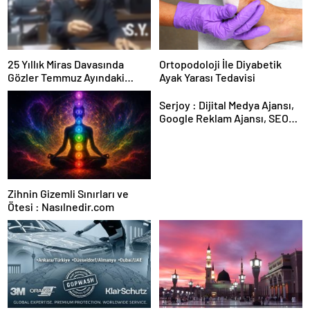
25 Yıllık Miras Davasında
Ortopodoloji İle Diyabetik
Gözler Temmuz Ayındaki
Ayak Yarası Tedavisi
Karar Duruşmasına Çevrildi
Serjoy : Dijital Medya Ajansı,
Google Reklam Ajansı, SEO
Ajansı ve Web Tasarım Ajansı
Zihnin Gizemli Sınırları ve
Ötesi : Nasılnedir.com