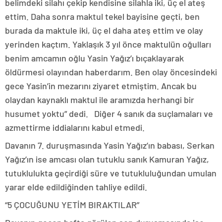
belimdeki silahı çekip kendisine silahla iki, üç el ateş
ettim. Daha sonra maktul tekel bayisine geçti, ben
burada da maktule iki, üç el daha ateş ettim ve olay
yerinden kaçtım. Yaklaşık 3 yıl önce maktulün oğulları
benim amcamın oğlu Yasin Yağız’ı bıçaklayarak
öldürmesi olayından haberdarım. Ben olay öncesindeki
gece Yasin’in mezarını ziyaret etmiştim. Ancak bu
olaydan kaynaklı maktul ile aramızda herhangi bir
husumet yoktu” dedi. Diğer 4 sanık da suçlamaları ve
azmettirme iddialarını kabul etmedi.
Davanın 7. duruşmasında Yasin Yağız’ın babası, Serkan
Yağız’ın ise amcası olan tutuklu sanık Kamuran Yağız,
tutuklulukta geçirdiği süre ve tutukluluğundan umulan
yarar elde edildiğinden tahliye edildi.
“5 ÇOCUĞUNU YETİM BIRAKTILAR”