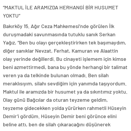
“MAKTUL İLE ARAMIZDA HERHANGİ BİR HUSUMET
YOKTU”
Bakırköy 15. Ağır Ceza Mahkemesi’nde görülen İlk
duruşmadaki savunmasında tutuklu sanık Serkan
Yağız, “Ben bu olayı gerçekleştirirken tek başımaydım,
diğer sanıklar Nevzat, Ferhat, Kamuran ve Alaattin
olay yerinde değillerdi. Bu cinayeti işlemem için kimse
beni azmettirmedi, bana bu yönde herhangi bir talimat
veren ya da telkinde bulunan olmadı. Ben silah
meraklısıyım, silahı sevdiğim için yanımda taşıyordum.
Maktul ile aramızda bir husumet ya da sıkıntımız yoktu.
Olay günü Bağcılar da oturan teyzeme geldim,
teyzeme gidecekken yolda yürürken rahmetli Hüseyin
Demir’i gördüm. Hüseyin Demir beni görünce elini
beline attı, ben de silah çıkaracağını düşünerek