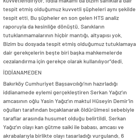
kuvvetlendiriyor. İddia makamı da bizim sanıklara dair
tespit etmiş olduğumuz kuvvetli şüpheleri aynı şekilde
tespit etti. Bu şüpheler en son gelen HTS analiz
raporuyla da kesinliğe dönüştü. Sanıkların
tutuklanmamalarının hiçbir mantığı, altyapısı yok.
Bizim bu dosyada tespit etmiş olduğumuz tutuklamaya
dair gerekçelerin beşte biri başka mahkemelerde
cezalandırma için gerekçe olarak kullanılıyor”dedi.
İDDİANAMEDEN
Bakırköy Cumhuriyet Başsavcılığı’nın hazırladığı
iddianamede eylemi gerçekleştiren Serkan Yağız’ın
amcasının oğlu Yasin Yağız’ın maktul Hüseyin Demir’in
oğulları tarafından bıçaklanarak öldürülmesi sebebiyle
taraflar arasında husumet olduğu belirtildi. Serkan
Yağız’ın olayı kan gütme saiki ile babası, amcası ve
akrabalarıyla birlikte olayı tasarladığı vurgulandı. 6