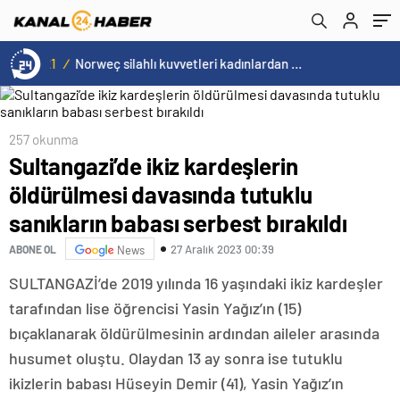
bırakıldı
15:20
/
Cristiano Ronaldo’nun akıllara zarar tüm kariyerinin istatistiğini çıkardık !
257 okunma
Sultangazi’de ikiz kardeşlerin
öldürülmesi davasında tutuklu
sanıkların babası serbest bırakıldı
27 Aralık 2023 00:39
ABONE OL
News
SULTANGAZİ’de 2019 yılında 16 yaşındaki ikiz kardeşler
tarafından lise öğrencisi Yasin Yağız’ın (15)
bıçaklanarak öldürülmesinin ardından aileler arasında
husumet oluştu. Olaydan 13 ay sonra ise tutuklu
ikizlerin babası Hüseyin Demir (41), Yasin Yağız’ın