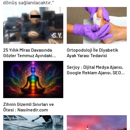
dönüş sağlanılacaktır.”
25 Yıllık Miras Davasında
Ortopodoloji İle Diyabetik
Gözler Temmuz Ayındaki
Ayak Yarası Tedavisi
Karar Duruşmasına Çevrildi
Serjoy : Dijital Medya Ajansı,
Google Reklam Ajansı, SEO
Ajansı ve Web Tasarım Ajansı
Zihnin Gizemli Sınırları ve
Ötesi : Nasılnedir.com