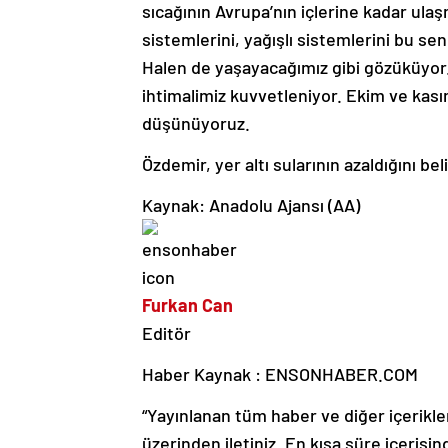
sıcağının Avrupa’nın içlerine kadar ula
sistemlerini, yağışlı sistemlerini bu se
Halen de yaşayacağımız gibi gözüküyor.
ihtimalimiz kuvvetleniyor. Ekim ve kası
düşünüyoruz.
Özdemir, yer altı sularının azaldığını b
Kaynak: Anadolu Ajansı (AA)
Furkan Can
Editör
Haber Kaynak : ENSONHABER.COM
“Yayınlanan tüm haber ve diğer içerikler i
üzerinden iletiniz. En kısa süre içerisin