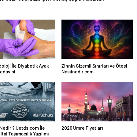
oloji İle Diyabetik Ayak
Zihnin Gizemli Sınırları ve Ötesi :
Tedavisi
Nasılnedir.com
edir ? Uetds.com İle
2026 Umre Fiyatları
ijital Taşımacılık Yazılımı