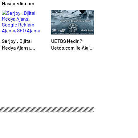
Nasılnedir.com
Serjoy : Dijital
UETDS Nedir ?
Medya Ajansı,
Uetds.com İle Akıllı
Google Reklam
Dijital Taşımacılık
Ajansı, SEO Ajansı
Yazılımı
ve Web Tasarım
Ajansı