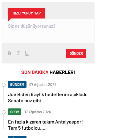
HIZLI YORUM YAP
GÖNDER
SON DAKİKA
HABERLERİ
GÜNDEM
07 Ağustos 2026
Joe Biden 6 aylık hedeflerini açıkladı.
Senato buz gibi…
SPOR
07 Ağustos 2026
En fazla kızaran takım Antalyaspor!
Tam 5 futbolcu….