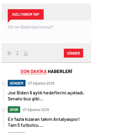
HIZLI YORUM YAP
GÖNDER
SON DAKİKA
HABERLERİ
GÜNDEM
07 Ağustos 2026
Joe Biden 6 aylık hedeflerini açıkladı.
Senato buz gibi…
SPOR
07 Ağustos 2026
En fazla kızaran takım Antalyaspor!
Tam 5 futbolcu….