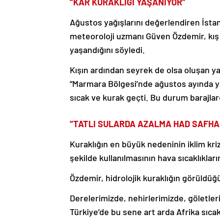
“KAR KURAKLIĞI YAŞANIYOR”
Ağustos yağışlarını değerlendiren İsta
meteoroloji uzmanı Güven Özdemir, kış 
yaşandığını söyledi.
Kışın ardından seyrek de olsa oluşan ya
“Marmara Bölgesi’nde ağustos ayında ya
sıcak ve kurak geçti. Bu durum barajlard
“TATLI SULARDA AZALMA HAD SAFHA
Kuraklığın en büyük nedeninin iklim kri
şekilde kullanılmasının hava sıcaklıkların
Özdemir, hidrolojik kuraklığın görüldüğ
Derelerimizde, nehirlerimizde, göletle
Türkiye’de bu sene art arda Afrika sıcak