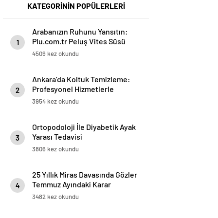
KATEGORİNİN POPÜLERLERİ
Arabanızın Ruhunu Yansıtın:
Plu.com.tr Peluş Vites Süsü
1
Modelleri
4509 kez okundu
Ankara’da Koltuk Temizleme:
Profesyonel Hizmetlerle
2
Temizlik ve Ferahlık
3954 kez okundu
Ortopodoloji İle Diyabetik Ayak
Yarası Tedavisi
3
3806 kez okundu
25 Yıllık Miras Davasında Gözler
Temmuz Ayındaki Karar
4
Duruşmasına Çevrildi
3482 kez okundu