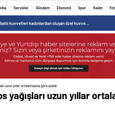
kika
Servisler
Gündem
Ekonomi
Spor
Kadın
Fot
Norweç silahlı kuvvetleri kadınlardan oluşan özel kuvvetler eğitimlerini başlattı.
arı uzun yıllar ortalamasına göre azaldı
 yağışları uzun yıllar orta