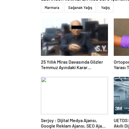
Marmara
Sağanak Yağış
Yağış
25 Yıllık Miras Davasında Gözler
Ortopod
Temmuz Ayındaki Karar
Yarası 
Duruşmasına Çevrildi
Serjoy : Dijital Medya Ajansı,
UETDS N
Google Reklam Ajansı, SEO Ajansı
Akıllı D