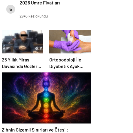
2026 Umre Fiyatları
5
2745 kez okundu
25 Yıllık Miras
Ortopodoloji İle
Davasında Gözler
Diyabetik Ayak
Temmuz Ayındaki
Yarası Tedavisi
Karar Duruşmasına
Çevrildi
Zihnin Gizemli Sınırları ve Ötesi :