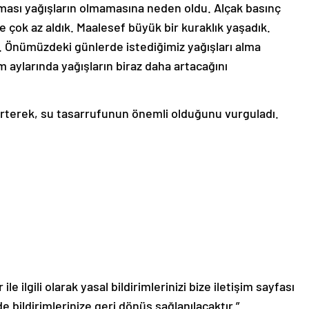
şması yağışların olmamasına neden oldu. Alçak basınç
ne çok az aldık. Maalesef büyük bir kuraklık yaşadık.
 Önümüzdeki günlerde istediğimiz yağışları alma
m aylarında yağışların biraz daha artacağını
elirterek, su tasarrufunun önemli olduğunu vurguladı.
le ilgili olarak yasal bildirimlerinizi bize iletişim sayfası
de bildirimlerinize geri dönüş sağlanılacaktır.”