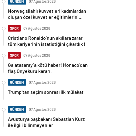
GÜNDEM
07 Ağustos 2026
Norweç silahlı kuvvetleri kadınlardan
oluşan özel kuvvetler eğitimlerini
başlattı.
SPOR
07 Ağustos 2026
Cristiano Ronaldo’nun akıllara zarar
tüm kariyerinin istatistiğini çıkardık !
SPOR
07 Ağustos 2026
Galatasaray’a kötü haber! Monaco’dan
flaş Onyekuru kararı.
GÜNDEM
07 Ağustos 2026
Trump’tan seçim sonrası ilk mülakat
GÜNDEM
07 Ağustos 2026
Avusturya başbakanı Sebastian Kurz
ile ilgili bilinmeyenler