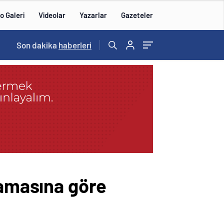
o Galeri
Videolar
Yazarlar
Gazeteler
15:20
Son dakika
/
haberleri
lamasına göre