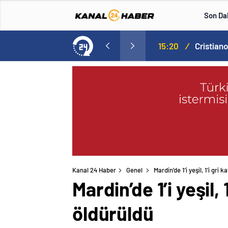
Son Da
Norweç silahlı kuvvetleri kadınlardan oluşan özel kuvvetler eğitimlerini başlattı.
15:20
/
Kanal 24 Haber
Genel
Mardin’de 1’i yeşil, 1’i gr
Mardin’de 1’i yeşil,
öldürüldü