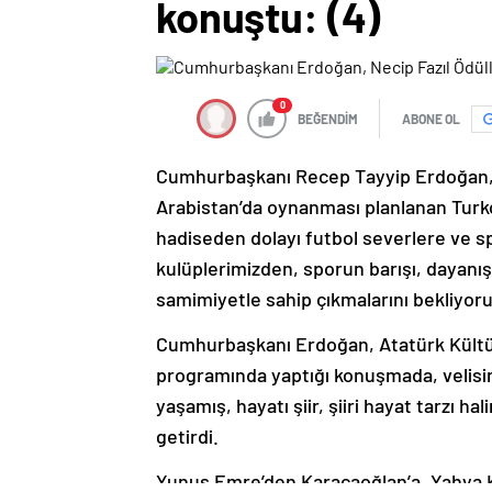
konuştu: (4)
0
BEĞENDİM
ABONE OL
Cumhurbaşkanı Recep Tayyip Erdoğan, 
Arabistan’da oynanması planlanan Turkc
hadiseden dolayı futbol severlere ve s
kulüplerimizden, sporun barışı, dayanışm
samimiyetle sahip çıkmalarını bekliyoru
Cumhurbaşkanı Erdoğan, Atatürk Kültür
programında yaptığı konuşmada, velisind
yaşamış, hayatı şiir, şiiri hayat tarzı ha
getirdi.
Yunus Emre’den Karacaoğlan’a, Yahya Ke