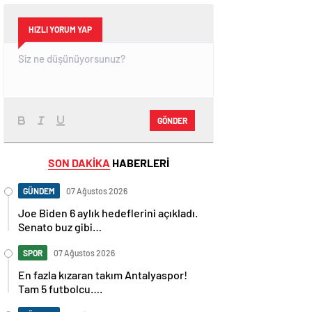
HIZLI YORUM YAP
GÖNDER
SON DAKİKA
HABERLERİ
GÜNDEM
07 Ağustos 2026
Joe Biden 6 aylık hedeflerini açıkladı.
Senato buz gibi…
SPOR
07 Ağustos 2026
En fazla kızaran takım Antalyaspor!
Tam 5 futbolcu….