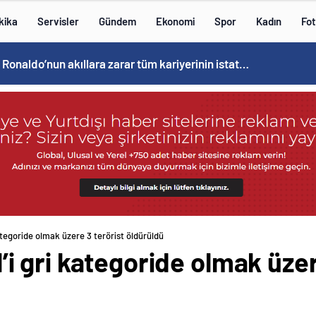
kika
Servisler
Gündem
Ekonomi
Spor
Kadın
Fot
Cristiano Ronaldo’nun akıllara zarar tüm kariyerinin istatistiğini çıkardık !
i kategoride olmak üzere 3 terörist öldürüldü
 1’i gri kategoride olmak üze