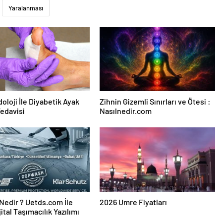
Yaralanması
oloji İle Diyabetik Ayak
Zihnin Gizemli Sınırları ve Ötesi :
Tedavisi
Nasılnedir.com
edir ? Uetds.com İle
2026 Umre Fiyatları
ijital Taşımacılık Yazılımı