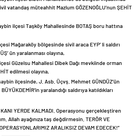
ucu sivil vatandaş müteahhit Mazlum GÖZENOĞLU’nun ŞEHİT
saybin ilçesi Taşköy Mahallesinde BOTAŞ boru hattına
ilçesi Mağaraköy bölgesinde sivil araca EYP’ li saldırı
Ş’ ün yaralanması olayına,
n ilçesi Güzelsu Mahallesi Dibek Dağı mevkiinde orman
EHİT edilmesi olayına,
usaybin ilçesinde, J. Asb. Üçvş. Mehmet GÜNDÜZ’ün
BÜYÜKDEMİR’in yaralandığı saldırıya katıldıkları
KANI YERDE KALMADI. Operasyonu gerçekleştiren
m. Allah ayağınıza taş değdirmesin. TERÖR VE
K OPERASYONLARIMIZ ARALIKSIZ DEVAM EDECEK!”