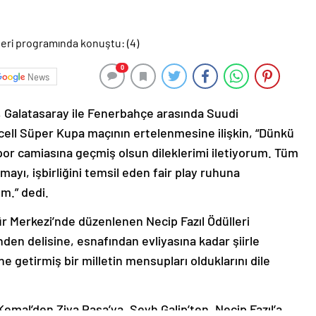
0
News
Galatasaray ile Fenerbahçe arasında Suudi
ell Süper Kupa maçının ertelenmesine ilişkin, “Dünkü
por camiasına geçmiş olsun dileklerimi iletiyorum. Tüm
ayı, işbirliğini temsil eden fair play ruhuna
m.” dedi.
 Merkezi’nde düzenlenen Necip Fazıl Ödülleri
en delisine, esnafından evliyasına kadar şiirle
line getirmiş bir milletin mensupları olduklarını dile
mal’den Ziya Paşa’ya, Şeyh Galip’ten, Necip Fazıl’a,