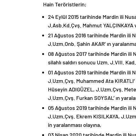
Hain Teröristlerin;
24 Eylül 2015 tarihinde Mardin ili Nus
J.Asb.Kd.Çvş. Mahmut YALÇINKAYA ve
21 Ağustos 2016 tarihinde Mardin ili N
J.Uzm.Onb. Şahin AKAR’ ın yaralanmas
08 Ağustos 2017 tarihinde Mardin ili 
silahlı saldırı sonucu Uzm. J.VIII. K
01 Ağustos 2019 tarihinde Mardin ili N
J.Uzm.Çvş. Muhammed Ata KIRATLI’ nı
Hüseyin ADIGÜZEL, J.Uzm.Çvş. Met
J.Uzm.Çvş. Furkan SOYSAL’ ın yarala
05 Ağustos 2019 tarihinde Mardin ili 
J.Uzm.Çvş. Ekrem KISILKAYA, J.Uz
in yaralanması olayına,
03 Nisan 2020 tarihinde Mardin ili Nu