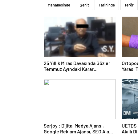
Mahallesinde
Şehit
Tarihinde
Terör
25 Yıllık Miras Davasında Gözler
Ortopod
Temmuz Ayındaki Karar
Yarası 
Duruşmasına Çevrildi
Serjoy : Dijital Medya Ajansı,
UETDS N
Google Reklam Ajansı, SEO Ajansı
Akıllı D
ve Web Tasarım Ajansı