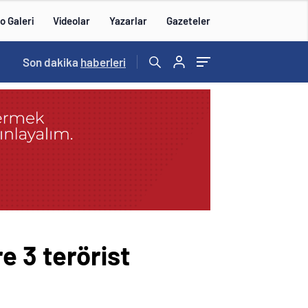
o Galeri
Videolar
Yazarlar
Gazeteler
14:57
Son dakika
/
haberleri
re 3 terörist