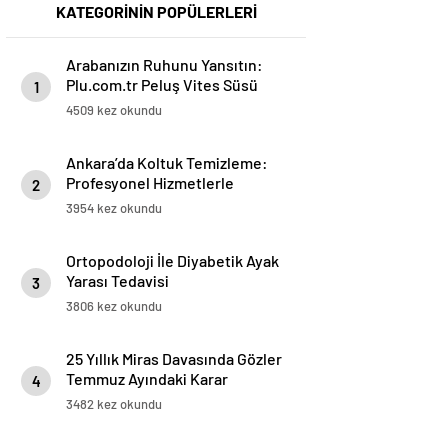
KATEGORİNİN POPÜLERLERİ
Arabanızın Ruhunu Yansıtın:
Plu.com.tr Peluş Vites Süsü
1
Modelleri
4509 kez okundu
Ankara’da Koltuk Temizleme:
Profesyonel Hizmetlerle
2
Temizlik ve Ferahlık
3954 kez okundu
Ortopodoloji İle Diyabetik Ayak
Yarası Tedavisi
3
3806 kez okundu
25 Yıllık Miras Davasında Gözler
Temmuz Ayındaki Karar
4
Duruşmasına Çevrildi
3482 kez okundu