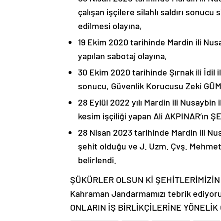
çalışan işçilere silahlı saldırı son
edilmesi olayına,
19 Ekim 2020 tarihinde Mardin ili Nu
yapılan sabotaj olayına,
30 Ekim 2020 tarihinde Şırnak ili İdil 
sonucu, Güvenlik Korucusu Zeki GÜMÜ
28 Eylül 2022 yılı Mardin ili Nusaybi
kesim işçiliği yapan Ali AKPINAR’ın Ş
28 Nisan 2023 tarihinde Mardin ili N
şehit olduğu ve J. Uzm. Çvş. Mehmet 
belirlendi.
ŞÜKÜRLER OLSUN Kİ ŞEHİTLERİMİZİN 
Kahraman Jandarmamızı tebrik ediyoru
ONLARIN İŞ BİRLİKÇİLERİNE YÖNELİ