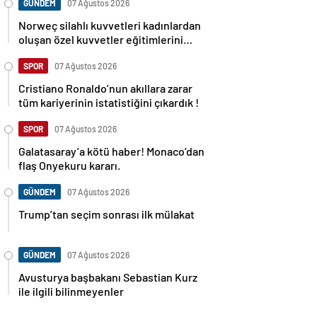
GÜNDEM
07 Ağustos 2026
Norweç silahlı kuvvetleri kadınlardan
oluşan özel kuvvetler eğitimlerini
başlattı.
SPOR
07 Ağustos 2026
Cristiano Ronaldo’nun akıllara zarar
tüm kariyerinin istatistiğini çıkardık !
SPOR
07 Ağustos 2026
Galatasaray’a kötü haber! Monaco’dan
flaş Onyekuru kararı.
GÜNDEM
07 Ağustos 2026
Trump’tan seçim sonrası ilk mülakat
GÜNDEM
07 Ağustos 2026
Avusturya başbakanı Sebastian Kurz
ile ilgili bilinmeyenler