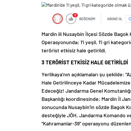
0
BEĞENDİM
ABONE OL
Mardin ili Nusaybin İlçesi Sözde Bagok 
Operasyonunda; 1’i yeşil, 1’i gri kate
terörist etkisiz hale getirildi.
3 TERÖRİST ETKİSİZ HALE GETİRİLDİ
Yerlikaya’nın açıklamaları şu şekilde: “Az
Hale Getirilinceye Kadar Mücadelemize 
Edeceğiz! Jandarma Genel Komutanlığı 
Başkanlığı koordinesinde; Mardin İl Jan
sonucunda Nusaybin’in sözde Bagok Kırs
desteğiyle JÖH, Jandarma Komando ve G
“Kahramanlar-39” operasyonu düzenlen