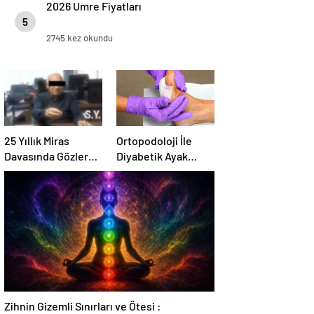
2026 Umre Fiyatları
5
2745 kez okundu
25 Yıllık Miras
Ortopodoloji İle
Davasında Gözler
Diyabetik Ayak
Temmuz Ayındaki
Yarası Tedavisi
Karar Duruşmasına
Çevrildi
Zihnin Gizemli Sınırları ve Ötesi :