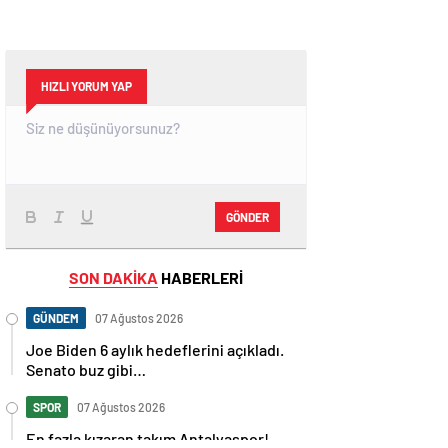
HIZLI YORUM YAP
GÖNDER
SON DAKİKA
HABERLERİ
GÜNDEM
07 Ağustos 2026
Joe Biden 6 aylık hedeflerini açıkladı.
Senato buz gibi…
SPOR
07 Ağustos 2026
En fazla kızaran takım Antalyaspor!