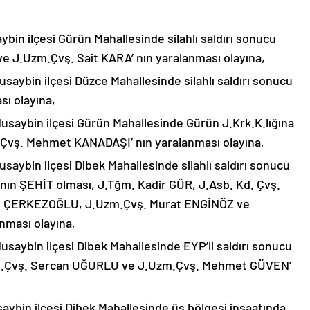
aybin ilçesi Gürün Mahallesinde silahlı saldırı sonucu
 J.Uzm.Çvş. Sait KARA’ nın yaralanması olayına,
usaybin ilçesi Düzce Mahallesinde silahlı saldırı sonucu
ı olayına,
Nusaybin ilçesi Gürün Mahallesinde Gürün J.Krk.K.lığına
ad.Çvş. Mehmet KANADAŞI’ nın yaralanması olayına,
usaybin ilçesi Dibek Mahallesinde silahlı saldırı sonucu
n ŞEHİT olması, J.Tğm. Kadir GÜR, J.Asb. Kd. Çvş.
e ÇERKEZOĞLU, J.Uzm.Çvş. Murat ENGİNÖZ ve
nması olayına,
Nusaybin ilçesi Dibek Mahallesinde EYP’li saldırı sonucu
m.Çvş. Sercan UĞURLU ve J.Uzm.Çvş. Mehmet GÜVEN’
saybin ilçesi Dibek Mahallesinde üs bölgesi inşaatında