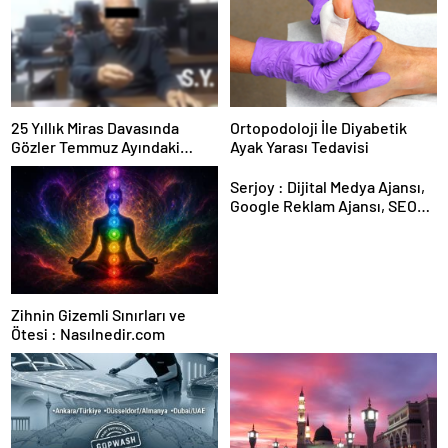
25 Yıllık Miras Davasında
Ortopodoloji İle Diyabetik
Gözler Temmuz Ayındaki
Ayak Yarası Tedavisi
Karar Duruşmasına Çevrildi
Serjoy : Dijital Medya Ajansı,
Google Reklam Ajansı, SEO
Ajansı ve Web Tasarım Ajansı
Zihnin Gizemli Sınırları ve
Ötesi : Nasılnedir.com