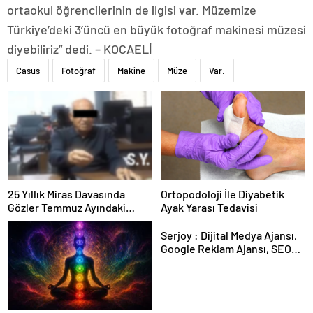
ortaokul öğrencilerinin de ilgisi var. Müzemize
Türkiye’deki 3’üncü en büyük fotoğraf makinesi müzesi
diyebiliriz” dedi. – KOCAELİ
Casus
Fotoğraf
Makine
Müze
Var.
25 Yıllık Miras Davasında
Ortopodoloji İle Diyabetik
Gözler Temmuz Ayındaki
Ayak Yarası Tedavisi
Karar Duruşmasına Çevrildi
Serjoy : Dijital Medya Ajansı,
Google Reklam Ajansı, SEO
Ajansı ve Web Tasarım Ajansı