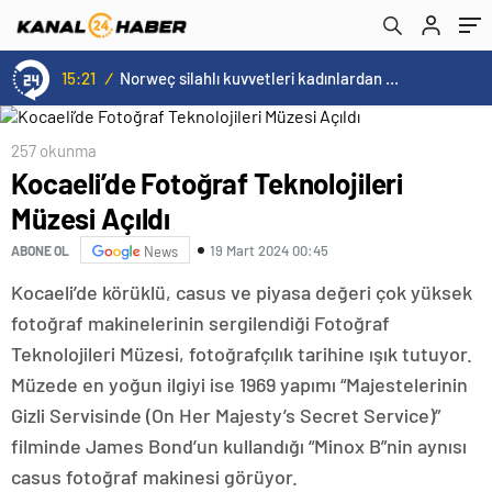
15:20
/
Cristiano Ronaldo’nun akıllara zarar tüm kariyerinin istatistiğini çıkardık !
257 okunma
Kocaeli’de Fotoğraf Teknolojileri
Müzesi Açıldı
19 Mart 2024 00:45
ABONE OL
News
Kocaeli’de körüklü, casus ve piyasa değeri çok yüksek
fotoğraf makinelerinin sergilendiği Fotoğraf
Teknolojileri Müzesi, fotoğrafçılık tarihine ışık tutuyor.
Müzede en yoğun ilgiyi ise 1969 yapımı “Majestelerinin
Gizli Servisinde (On Her Majesty’s Secret Service)”
filminde James Bond’un kullandığı “Minox B”nin aynısı
casus fotoğraf makinesi görüyor.