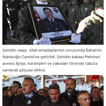
Şehidin naaşı, silah arkadaşlarının omuzunda Bahattin
Nakıboğlu Camisi’ne getirildi. Şehidin babası Mehmet,
annesi Ayişe, kardeşleri ve yakınları törende tabuta
sarılarak gözyaşı döktü.