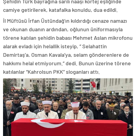
Şehidin Türk bayrağına sarılı naaşı kortej eşliğinde
camiye getirilerek, katafalka konuldu, dua edildi.
İl Müftüsü İrfan Üstündağ’ın kıldırdığı cenaze namazı
ve okunan duanın ardından, oğlunun üniformasıyla
törene katılan şehidin babası Mehmet Aslan mikrofonu
alarak evladı için helallik isteyip, ” Selahattin
Demirtaş’a, Osman Kavala’ya, selam gönderenlere de
hakkımı helal etmiyorum.” dedi. Bunun üzerine törene
katılanlar “Kahrolsun PKK” sloganları attı.