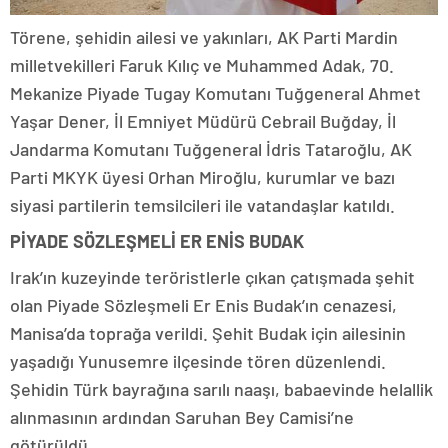
Törene, şehidin ailesi ve yakınları, AK Parti Mardin
milletvekilleri Faruk Kılıç ve Muhammed Adak, 70.
Mekanize Piyade Tugay Komutanı Tuğgeneral Ahmet
Yaşar Dener, İl Emniyet Müdürü Cebrail Buğday, İl
Jandarma Komutanı Tuğgeneral İdris Tataroğlu, AK
Parti MKYK üyesi Orhan Miroğlu, kurumlar ve bazı
siyasi partilerin temsilcileri ile vatandaşlar katıldı.
PİYADE SÖZLEŞMELİ ER ENİS BUDAK
Irak’ın kuzeyinde teröristlerle çıkan çatışmada şehit
olan Piyade Sözleşmeli Er Enis Budak’ın cenazesi,
Manisa’da toprağa verildi. Şehit Budak için ailesinin
yaşadığı Yunusemre ilçesinde tören düzenlendi.
Şehidin Türk bayrağına sarılı naaşı, babaevinde helallik
alınmasının ardından Saruhan Bey Camisi’ne
götürüldü.