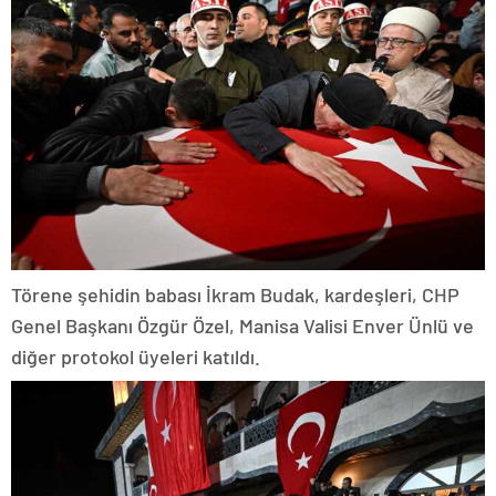
Törene şehidin babası İkram Budak, kardeşleri, CHP
Genel Başkanı Özgür Özel, Manisa Valisi Enver Ünlü ve
diğer protokol üyeleri katıldı.