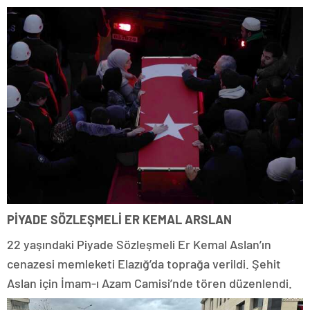
PİYADE SÖZLEŞMELİ ER KEMAL ARSLAN
22 yaşındaki Piyade Sözleşmeli Er Kemal Aslan’ın
cenazesi memleketi Elazığ’da toprağa verildi. Şehit
Aslan için İmam-ı Azam Camisi’nde tören düzenlendi.