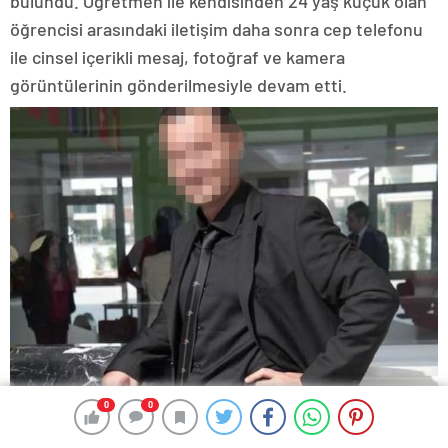
bulundu. Öğretmen ile kendisinden 24 yaş küçük olan
öğrencisi arasındaki iletişim daha sonra cep telefonu
ile cinsel içerikli mesaj, fotoğraf ve kamera
görüntülerinin gönderilmesiyle devam etti.
0
0
0
0