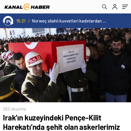
uğurlandı
savunma
15:21
/
Norweç silahlı kuvvetleri kadınlardan oluşan özel kuvvetler eğitimlerini başlattı.
262 okunma
Irak’ın kuzeyindeki Pençe-Kilit
Harekatı’nda şehit olan askerlerimiz