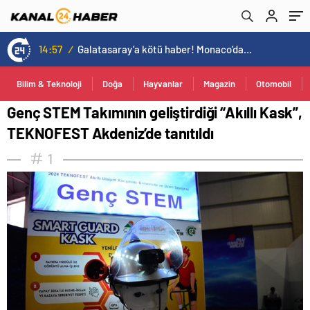
14:57
/
Galatasaray’a kötü haber! Monaco’dan flaş Onyekuru kararı.
Bilim & Teknoloji
Doğa
Hayvanlar
Magazin
Otomobil
Genç STEM Takımının geliştirdiği “Akıllı Kask”,
TEKNOFEST Akdeniz’de tanıtıldı
1