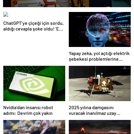
ChatGPT’ye çiçeği için sordu,
aldığı cevapla şoke oldu! ‘En
korkutucu şey’
Yapay zeka, yol açtığı elektrik
şebekesi problemlerine
çözüm bulabilir mi: Nvidia’ya
göre; evet
2025 yılına damgasını
Nvidia’dan insansı robot
vuracak inanılmaz uzay
adımı: Devrim çok yakın
görevleri