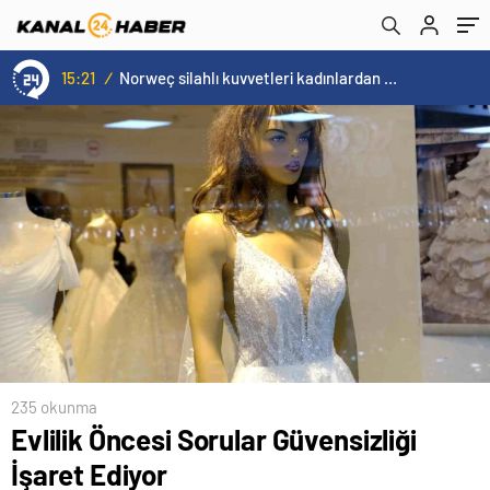
15:21
/
Norweç silahlı kuvvetleri kadınlardan oluşan özel kuvvetler eğitimlerini başlattı.
235 okunma
Evlilik Öncesi Sorular Güvensizliği
İşaret Ediyor