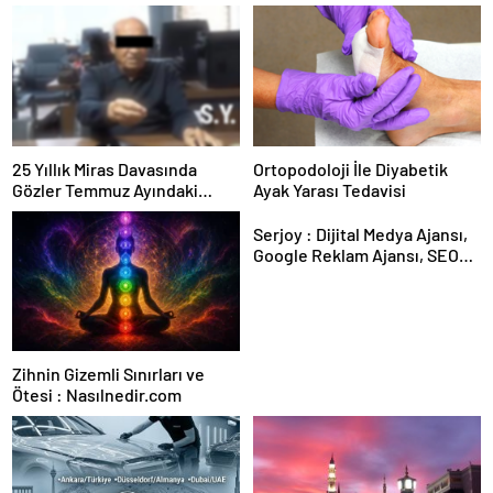
25 Yıllık Miras Davasında
Ortopodoloji İle Diyabetik
Gözler Temmuz Ayındaki
Ayak Yarası Tedavisi
Karar Duruşmasına Çevrildi
Serjoy : Dijital Medya Ajansı,
Google Reklam Ajansı, SEO
Ajansı ve Web Tasarım Ajansı
Zihnin Gizemli Sınırları ve
Ötesi : Nasılnedir.com