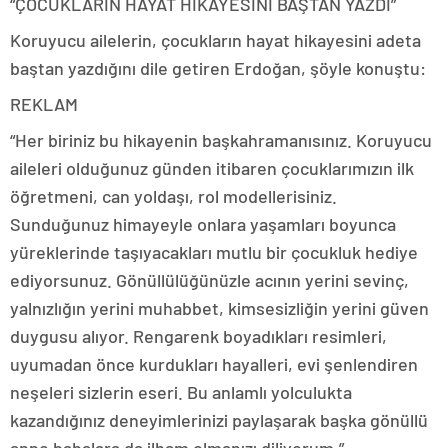
“ÇOCUKLARIN HAYAT HİKAYESİNİ BAŞTAN YAZDI”
Koruyucu ailelerin, çocukların hayat hikayesini adeta
baştan yazdığını dile getiren Erdoğan, şöyle konuştu:
REKLAM
“Her biriniz bu hikayenin başkahramanısınız. Koruyucu
aileleri olduğunuz günden itibaren çocuklarımızın ilk
öğretmeni, can yoldaşı, rol modellerisiniz.
Sunduğunuz himayeyle onlara yaşamları boyunca
yüreklerinde taşıyacakları mutlu bir çocukluk hediye
ediyorsunuz. Gönüllülüğünüzle acının yerini sevinç,
yalnızlığın yerini muhabbet, kimsesizliğin yerini güven
duygusu alıyor. Rengarenk boyadıkları resimleri,
uyumadan önce kurdukları hayalleri, evi şenlendiren
neşeleri sizlerin eseri. Bu anlamlı yolculukta
kazandığınız deneyimlerinizi paylaşarak başka gönüllü
anne babalara da ilham olmanızı diliyorum.”