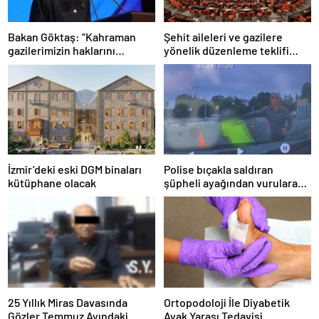
Bakan Göktaş: “Kahraman
Şehit aileleri ve gazilere
gazilerimizin haklarını
yönelik düzenleme teklifi
güçlendiren yeni bir dönemin
Meclis’te kabul edildi
kapılarını aralıyoruz”
İzmir’deki eski DGM binaları
Polise bıçakla saldıran
kütüphane olacak
şüpheli ayağından vurularak
yakalandı
25 Yıllık Miras Davasında
Ortopodoloji İle Diyabetik
Gözler Temmuz Ayındaki
Ayak Yarası Tedavisi