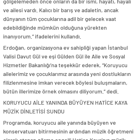
gölgelemeden önce onların da bir ismi, hayatı, hayali
ve ailesi vardı. Kalıcı bir barış ve adaletin, ancak
dünyanın tüm çocuklarına adil bir gelecek vaat
edebildiğinde mümkün olduğuna yürekten
inanıyorum.” ifadelerini kullandı.
Erdoğan, organizasyona ev sahipliği yapan İstanbul
Valisi Davut Gül ve eşi Gülden Gül ile Aile ve Sosyal
Hizmetler Bakanlığı’na teşekkür ederek, “Koruyucu
ailelerimiz ve çocuklarımız arasında yeni dostlukların
filizlenmesine imkan verecek böylesi buluşmaların,
bütün illerimize örnek olmasını diliyorum.” dedi.
KORUYUCU AİLE YANINDA BÜYÜYEN HATİCE KAYA
MÜZİK DİNLETİSİ SUNDU
Programda, koruyucu aile yanında büyüyen ve
konservatuarı bitirmesinin ardından müzik öğretmeni
olarak atanan görme engelli Hatice Kaya’nın müzik