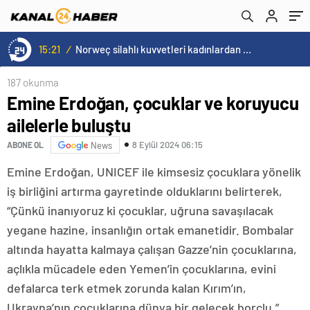
15:21
/
Norweç silahlı kuvvetleri kadınlardan oluşan özel kuvvetler eğitimlerini başlattı.
187 okunma
Emine Erdoğan, çocuklar ve koruyucu
ailelerle buluştu
8 Eylül 2024 06:15
ABONE OL
News
Emine Erdoğan, UNICEF ile kimsesiz çocuklara yönelik
iş birliğini artırma gayretinde olduklarını belirterek,
“Çünkü inanıyoruz ki çocuklar, uğruna savaşılacak
yegane hazine, insanlığın ortak emanetidir. Bombalar
altında hayatta kalmaya çalışan Gazze’nin çocuklarına,
açlıkla mücadele eden Yemen’in çocuklarına, evini
defalarca terk etmek zorunda kalan Kırım’ın,
Ukrayna’nın çocuklarına dünya bir gelecek borçlu.”