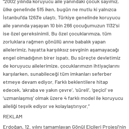
“2002 yılında koruyucu aile yanındaki çocuk sayımız,
ülke genelinde 515 iken, bugün ne mutlu ki yalnızca
İstanbul’da 1263’e ulaştı. Türkiye genelinde koruyucu
aile yanında yaşayan 10 bin 266 çocuğumuzun 1132’si
ise özel gereksinimli. Bu özel çocuklarımıza, tüm
zorluklara rağmen gönüllü anne babalık yapan
ailelerimiz, hayatta karşılıksız sevginin aşamayacağı
engel olmadığının birer ispatı. Bu süreçte devletimiz
de koruyucu ailelerimize, çocuklarımızın ihtiyaçlarını
karşılarken, sunabileceği tüm imkanları seferber
etmeye devam ediyor. Farklı beklentilere hitap
edecek, ‘akraba ve yakın çevre’, ‘süreli’, ‘geçici’ ve
‘uzmanlaşmış’ olmak üzere 4 farklı model ile koruyucu
aileliği teşvik ediyor ve kolaylaştırıyor.”
REKLAM
Erdoğan, 12. yılını tamamlayan Gönül Elçileri Projesi’nin