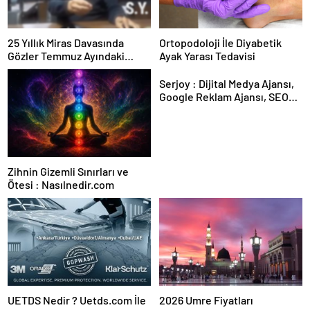
25 Yıllık Miras Davasında
Ortopodoloji İle Diyabetik
Gözler Temmuz Ayındaki
Ayak Yarası Tedavisi
Karar Duruşmasına Çevrildi
Serjoy : Dijital Medya Ajansı,
Google Reklam Ajansı, SEO
Ajansı ve Web Tasarım Ajansı
Zihnin Gizemli Sınırları ve
Ötesi : Nasılnedir.com
UETDS Nedir ? Uetds.com İle
2026 Umre Fiyatları