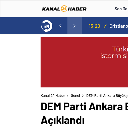
Son Da
Norweç silahlı kuvvetleri kadınlardan oluşan özel kuvvetler eğitimlerini başlattı.
15:20
/
Kanal 24 Haber
Genel
DEM Parti Ankara Büyükşe
DEM Parti Ankara 
Açıklandı