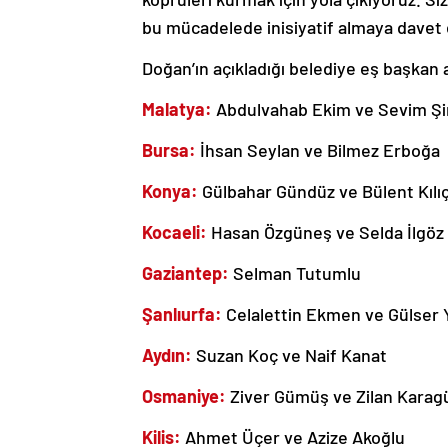
bu mücadelede inisiyatif almaya davet e
Doğan’ın açıkladığı belediye eş başkan 
Malatya:
Abdulvahab Ekim ve Sevim Ş
Bursa:
İhsan Seylan ve Bilmez Erboğa
Konya:
Gülbahar Gündüz ve Bülent Kılı
Kocaeli:
Hasan Özgüneş ve Selda İlgöz 
Gaziantep:
Selman Tutumlu
Şanlıurfa:
Celalettin Ekmen ve Gülser Y
Aydın:
Suzan Koç ve Naif Kanat
Osmaniye:
Ziver Gümüş ve Zilan Karag
Kilis:
Ahmet Üçer ve Azize Akoğlu