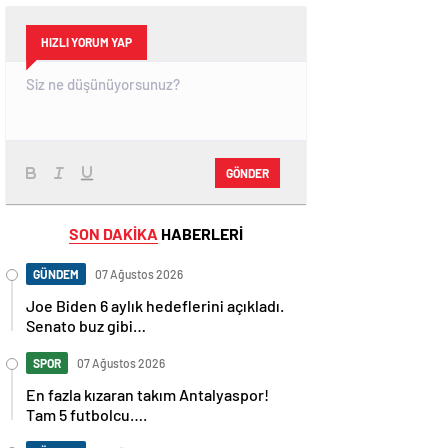
HIZLI YORUM YAP
GÖNDER
SON DAKİKA
HABERLERİ
GÜNDEM
07 Ağustos 2026
Joe Biden 6 aylık hedeflerini açıkladı.
Senato buz gibi…
SPOR
07 Ağustos 2026
En fazla kızaran takım Antalyaspor!
Tam 5 futbolcu….