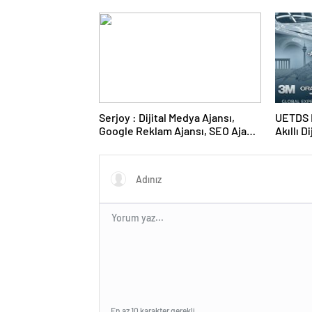
Duruşmasına Çevrildi
Serjoy : Dijital Medya Ajansı,
UETDS N
Google Reklam Ajansı, SEO Ajansı
Akıllı D
ve Web Tasarım Ajansı
En az 10 karakter gerekli