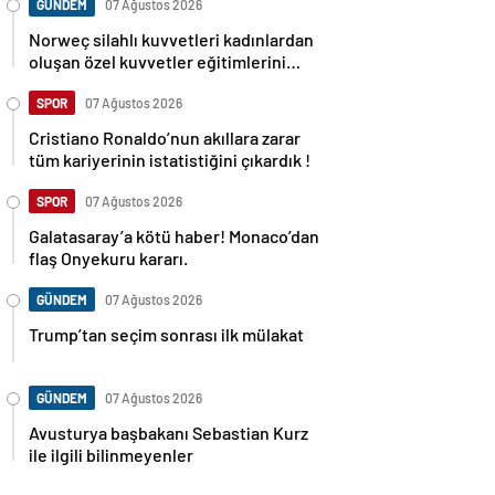
GÜNDEM
07 Ağustos 2026
Norweç silahlı kuvvetleri kadınlardan
oluşan özel kuvvetler eğitimlerini
başlattı.
SPOR
07 Ağustos 2026
Cristiano Ronaldo’nun akıllara zarar
tüm kariyerinin istatistiğini çıkardık !
SPOR
07 Ağustos 2026
Galatasaray’a kötü haber! Monaco’dan
flaş Onyekuru kararı.
GÜNDEM
07 Ağustos 2026
Trump’tan seçim sonrası ilk mülakat
GÜNDEM
07 Ağustos 2026
Avusturya başbakanı Sebastian Kurz
ile ilgili bilinmeyenler