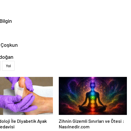
Bilgin
n Çoşkun
kdoğan
Yol
oloji İle Diyabetik Ayak
Zihnin Gizemli Sınırları ve Ötesi :
Tedavisi
Nasılnedir.com