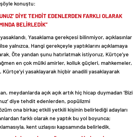
 şöyle konuştu:
UNUZ’ DİYE TEHDİT EDENLERDEN FARKLI OLARAK
MINDA BELİRLEDİK”
 yasaklandı. Yasaklama gerekçesi bilinmiyor, açıklasınlar
lse yalnızca. Hangi gerekçeyle yaptıklarını açıklamaya
arak. Öte yandan şunu hatırlatmak istiyoruz, Kürtçe’ye
ağmen en çok mülki amirler, kolluk güçleri, mahkemeler,
ki, Kürtçe’yi yasaklayarak hiçbir anadili yasaklayarak
dan, meydanlarda açık açık artık hiç hicap duymadan ‘Bizi
uz’ diye tehdit edenlerden, popülizmi
 ona birkaç etkili yetkili kişinin belirlediği adayları
anlardan farklı olarak ne yaptık bu yol boyunca;
klamasıyla, kent uzlaşısı kapsamında belirledik.