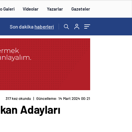
o Galeri
Videolar
Yazarlar
Gazeteler
14:57
Son dakika
/
haberleri
kan Adayları