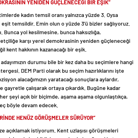
OKRASİNİN YENİDEN GÜÇLENECEĞİ BİR EŞİK”
imlerde kadın temsil oranı yalnızca yüzde 3. Oysa
eşit temsildir. Emin olun o yüzde 3’ü bizler sağlıyoruz.
. Bunca yol kesilmesine, bunca haksızlığa,
tçiliğe karşı yerel demokrasinin yeniden güçleneceği
ğil kent hakkının kazanacağı bir eşik.
adayımızın durumu bile bir kez daha bu seçimlere hangi
stergesi. DEM Parti olarak bu seçim hazırlıklarını işte
zisyon alacağımızın yaratacağı sonuçlara aylardır,
 ve gayretle çalışarak ortaya çıkardık. Bugüne kadar
 her şeyi açık bir biçimde, aşama aşama olgunlaştıkça,
üreç böyle devam edecek.
LERİNDE HENÜZ GÖRÜŞMELER SÜRÜYOR”
size açıklamak istiyorum. Kent uzlaşısı görüşmeleri