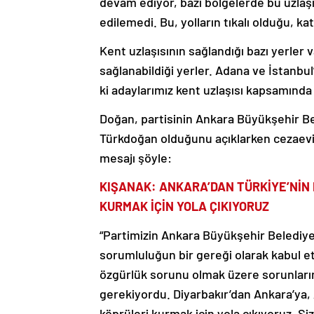
devam ediyor, bazı bölgelerde bu uzlaşıy
edilemedi. Bu, yolların tıkalı olduğu, 
Kent uzlaşısının sağlandığı bazı yerler 
sağlanabildiği yerler. Adana ve İstanbu
ki adaylarımız kent uzlaşısı kapsamında 
Doğan, partisinin Ankara Büyükşehir Be
Türkdoğan olduğunu açıklarken cezaevi
mesajı şöyle:
KIŞANAK: ANKARA’DAN TÜRKİYE’NİN 
KURMAK İÇİN YOLA ÇIKIYORUZ
“Partimizin Ankara Büyükşehir Belediye
sorumluluğun bir gereği olarak kabul e
özgürlük sorunu olmak üzere sorunları
gerekiyordu. Diyarbakır’dan Ankara’ya, 
köprüleri kurmak için yola çıkıyoruz. S