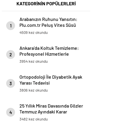
KATEGORİNİN POPÜLERLERİ
Arabanızın Ruhunu Yansıtın:
Plu.com.tr Peluş Vites Süsü
1
Modelleri
4509 kez okundu
Ankara’da Koltuk Temizleme:
Profesyonel Hizmetlerle
2
Temizlik ve Ferahlık
3954 kez okundu
Ortopodoloji İle Diyabetik Ayak
Yarası Tedavisi
3
3806 kez okundu
25 Yıllık Miras Davasında Gözler
Temmuz Ayındaki Karar
4
Duruşmasına Çevrildi
3482 kez okundu