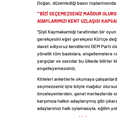
Doğan, düzenlediği basın toplantısında
“‘BİZİ SEÇEMEZSENİZ MAĞDUR OLURS
ADAYLARIMIZI KENT UZLAŞISI KAPSA
“Şişli Kaymakamlığı tarafından bir oyun
gerekçesini eğer gerekçesi Kürtçe deği
davet ediyoruz kendilerini DEM Parti ol
yönelik tüm baskılara, engellemelere r
yargıçlar ve savcılar bu ülkede bilirler 
engelleyemezsiniz.
Kitleleri anketlerle okumaya çalışanlar
seçmezseniz işte böyle mağdur olursun
önceleyenlerden, genel merkezlerde sözüm
karşımıza halkın adaylarıymış gibi çıkar
adaylarımızı halk oylamasıyla, eğilim yo