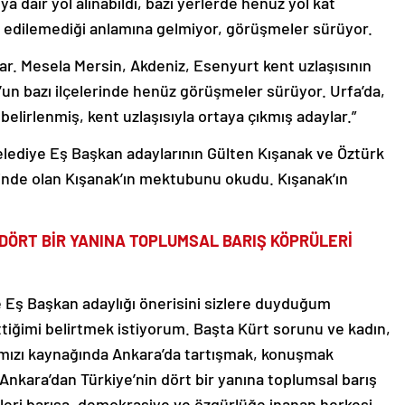
a dair yol alınabildi, bazı yerlerde henüz yol kat
kat edilemediği anlamına gelmiyor, görüşmeler sürüyor.
var. Mesela Mersin, Akdeniz, Esenyurt kent uzlaşısının
l’un bazı ilçelerinde henüz görüşmeler sürüyor. Urfa’da,
belirlenmiş, kent uzlaşısıyla ortaya çıkmış adaylar.”
lediye Eş Başkan adaylarının Gülten Kışanak ve Öztürk
nde olan Kışanak’ın mektubunu okudu. Kışanak’ın
DÖRT BİR YANINA TOPLUMSAL BARIŞ KÖPRÜLERİ
 Eş Başkan adaylığı önerisini sizlere duyduğum
ttiğimi belirtmek istiyorum. Başta Kürt sorunu ve kadın,
mızı kaynağında Ankara’da tartışmak, konuşmak
Ankara’dan Türkiye’nin dört bir yanına toplumsal barış
izleri barışa, demokrasiye ve özgürlüğe inanan herkesi