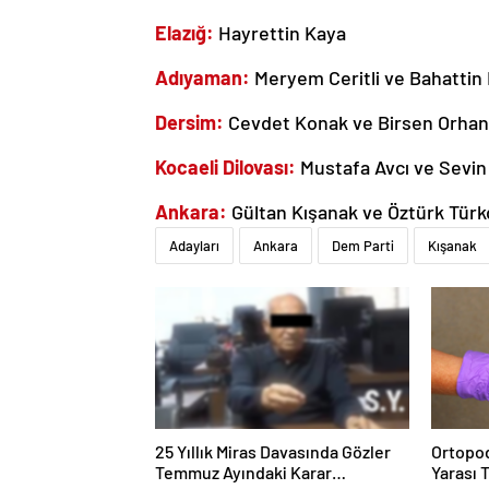
Elazığ:
Hayrettin Kaya
Adıyaman:
Meryem Ceritli ve Bahattin 
Dersim:
Cevdet Konak ve Birsen Orhan
Kocaeli Dilovası:
Mustafa Avcı ve Sevi
Ankara:
Gültan Kışanak ve Öztürk Tür
Adayları
Ankara
Dem Parti
Kışanak
25 Yıllık Miras Davasında Gözler
Ortopod
Temmuz Ayındaki Karar
Yarası 