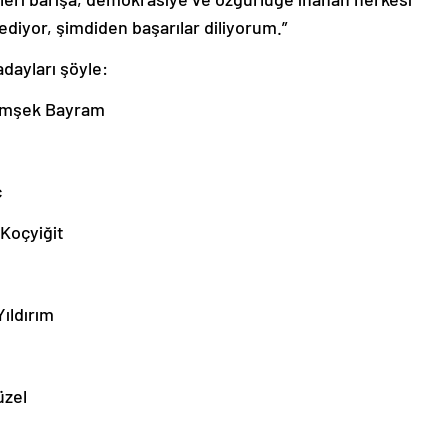
diyor, şimdiden başarılar diliyorum.”
adayları şöyle:
imşek Bayram
ç
Koçyiğit
ıldırım
üzel