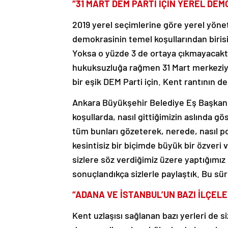
“31 MART DEM PARTİ İÇİN YEREL DEM
2019 yerel seçimlerine göre yerel yönet
demokrasinin temel koşullarından birisi 
Yoksa o yüzde 3 de ortaya çıkmayacaktı
hukuksuzluğa rağmen 31 Mart merkeziye
bir eşik DEM Parti için. Kent rantının de
Ankara Büyükşehir Belediye Eş Başkan 
koşullarda, nasıl gittiğimizin aslında gö
tüm bunları gözeterek, nerede, nasıl po
kesintisiz bir biçimde büyük bir özveri
sizlere söz verdiğimiz üzere yaptığımız
sonuçlandıkça sizlerle paylaştık. Bu s
“ADANA VE İSTANBUL’UN BAZI İLÇE
Kent uzlaşısı sağlanan bazı yerleri de 