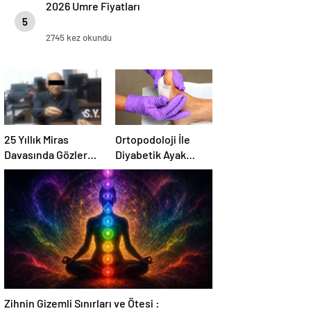
2026 Umre Fiyatları
5
2745 kez okundu
25 Yıllık Miras
Ortopodoloji İle
Davasında Gözler
Diyabetik Ayak
Temmuz Ayındaki
Yarası Tedavisi
Karar Duruşmasına
Çevrildi
Zihnin Gizemli Sınırları ve Ötesi :