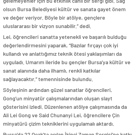
gelemeyenler için bu etkinlik canlı bir sergi gibi. Sağ
olsun Bursa Belediyesi kültür ve sanata gayet önem
ve değer veriyor. Böyle bir atölye, gençlere
uluslararası bir vizyon sunabilir.” dedi.
Lei, öğrencileri sanatta yetenekli ve başarılı bulduğu
değerlendirmesini yaparak, “Bazılar fırçayı çok iyi
kullandı ve anlattığımız teknik ötesi yaklaşımları da
uyguladı. Umarım ileride bu gençler Bursa’ya kültür ve
sanat alanında daha ilhamlı, renkli katkılar
sağlayacaktır.” temennisinde bulundu.
Söyleşinin ardından güzel sanatlar öğrencileri,
Gong’un minyatür çalışmalarından oluşan slayt
gösterisini izledi. Düzenlenen atölye çalışmasında da
Ali Lei Gong ve Said Chunanyi Lei, öğrencilere Çin
minyatürü çizim tekniklerini uygulamalı aktardı.
Bursa’da 22 Ocak’ta açılan İkinci Zaman Sergisi’ne katkı