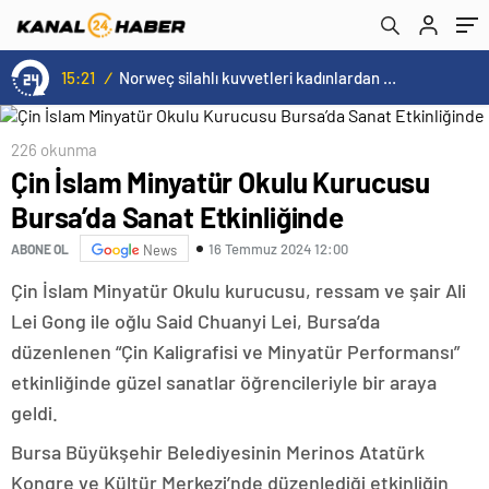
15:21
/
Norweç silahlı kuvvetleri kadınlardan oluşan özel kuvvetler eğitimlerini başlattı.
226 okunma
Çin İslam Minyatür Okulu Kurucusu
Bursa’da Sanat Etkinliğinde
16 Temmuz 2024 12:00
ABONE OL
News
Çin İslam Minyatür Okulu kurucusu, ressam ve şair Ali
Lei Gong ile oğlu Said Chuanyi Lei, Bursa’da
düzenlenen “Çin Kaligrafisi ve Minyatür Performansı”
etkinliğinde güzel sanatlar öğrencileriyle bir araya
geldi.
Bursa Büyükşehir Belediyesinin Merinos Atatürk
Kongre ve Kültür Merkezi’nde düzenlediği etkinliğin