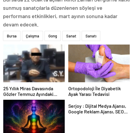
sunmuş sanatçılarla düzenlenen söyleşi ve
performans etkinlikleri, mart ayının sonuna kadar
devam edecek.
Bursa
Çalışma
Gong
Sanat
Sanatı
25 Yıllık Miras Davasında
Ortopodoloji İle Diyabetik
Gözler Temmuz Ayındaki
Ayak Yarası Tedavisi
Karar Duruşmasına Çevrildi
Serjoy : Dijital Medya Ajansı,
Google Reklam Ajansı, SEO
Ajansı ve Web Tasarım Ajansı