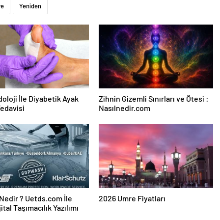
ye
Yeniden
oloji İle Diyabetik Ayak
Zihnin Gizemli Sınırları ve Ötesi :
Tedavisi
Nasılnedir.com
edir ? Uetds.com İle
2026 Umre Fiyatları
ijital Taşımacılık Yazılımı