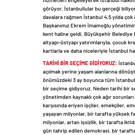
hizmetleri engelleyerek İstanbul halkın
görüyor. İstanbullular bu gerçeği bili
davalara rağmen İstanbul 4,5 yılda çok 
Başkanımız Ekrem İmamoğlu yönetiminde 
kent haline geldi. Büyükşehir Belediye B
altyapı-üstyapı yatırımlarıyla, çocuk kre
kartlarla ve daha niceleriyle İstanbul 
TARİHİ BİR SEÇİME GİDİYORUZ:
İstanbu
açılmak yerine yaşam alanlarına dönüşt
önümüzdeki 3 ay boyunca tüm İstanbullu
bir seçime gidiyoruz. Neden tarihi bir
yönetimden kaynaklı çok ağır sorunları v
karşısında eriyen işçiler, emekçiler, e
yaşayan milyonlar, bir tarafta yüksek fa
milyonlar, artan işsizlik, bir tarafta ik
gün tahrip edilen demokrasi, bir taraft