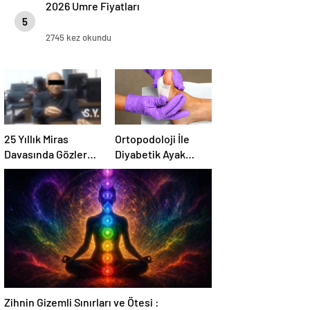
2026 Umre Fiyatları
5
2745 kez okundu
25 Yıllık Miras
Ortopodoloji İle
Davasında Gözler
Diyabetik Ayak
Temmuz Ayındaki
Yarası Tedavisi
Karar Duruşmasına
Çevrildi
Zihnin Gizemli Sınırları ve Ötesi :