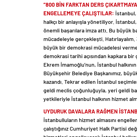
“800 BİN FARKTAN DERS ÇIKARTMAY
ENGELLEMEYE ÇALIŞTILAR:
İstanbul,
halkçı bir anlayışla yönetiliyor. İstan
önemli başarılara imza attı. Bu büyük 
mücadeleyle gerçekleşti. Hatırlayalım. 
büyük bir demokrasi mücadelesi vermek 
demokrasi tarihi açısından kapkara bir 
Ekrem İmamoğlu’nun, İstanbul halkının he
Büyükşehir Belediye Başkanımız, büyük
kazandı. Tekrar edilen İstanbul seçimle
geldi meclis çoğunluğuyla, yeri geldi ba
yetkileriyle İstanbul halkının hizmet al
UYDURUK DAVALARA RAĞMEN İSTANBU
İstanbulluların hizmet almasını engell
çalıştığınız Cumhuriyet Halk Partisi de