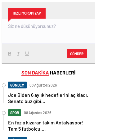
HIZLI YORUM YAP
GÖNDER
SON DAKİKA
HABERLERİ
GÜNDEM
08 Ağustos 2026
Joe Biden 6 aylık hedeflerini açıkladı.
Senato buz gibi…
SPOR
08 Ağustos 2026
En fazla kızaran takım Antalyaspor!
Tam 5 futbolcu….