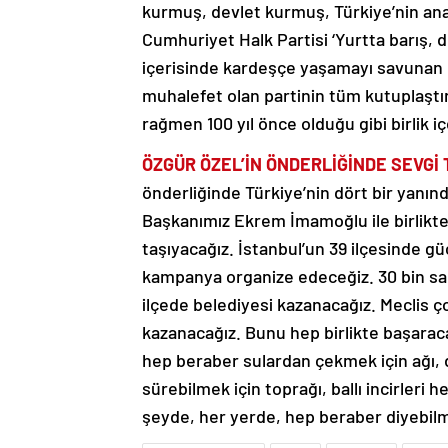
kurmuş, devlet kurmuş, Türkiye’nin ana
Cumhuriyet Halk Partisi ‘Yurtta barış,
içerisinde kardeşçe yaşamayı savunan G
muhalefet olan partinin tüm kutuplaştırı
rağmen 100 yıl önce olduğu gibi birlik 
ÖZGÜR ÖZEL’İN ÖNDERLİĞİNDE SEVGİ
önderliğinde Türkiye’nin dört bir yanı
Başkanımız Ekrem İmamoğlu ile birlikte 4
taşıyacağız. İstanbul’un 39 ilçesinde gü
kampanya organize edeceğiz. 30 bin sand
ilçede belediyesi kazanacağız. Meclis 
kazanacağız. Bunu hep birlikte başaracağ
hep beraber sulardan çekmek için ağı, 
sürebilmek için toprağı, ballı incirleri
şeyde, her yerde, hep beraber diyebilm