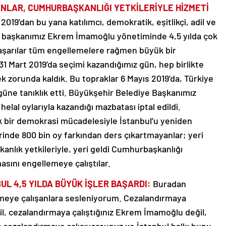
ANLAR, CUMHURBAŞKANLIĞI YETKİLERİYLE HİZMETİ
 2019’dan bu yana katılımcı, demokratik, eşitlikçi, adil ve
bul, başkanımız Ekrem İmamoğlu yönetiminde 4,5 yılda çok
başarılar tüm engellemelere rağmen büyük bir
31 Mart 2019’da seçimi kazandığımız gün, hep birlikte
zorunda kaldık. Bu topraklar 6 Mayıs 2019’da, Türkiye
güne tanıklık etti. Büyükşehir Belediye Başkanımız
lal oylarıyla kazandığı mazbatası iptal edildi.
 bir demokrasi mücadelesiyle İstanbul’u yeniden
rinde 800 bin oy farkından ders çıkartmayanlar; yeri
kanlık yetkileriyle, yeri geldi Cumhurbaşkanlığı
masını engellemeye çalıştılar.
L 4,5 YILDA BÜYÜK İŞLER BAŞARDI:
Buradan
emeye çalışanlara sesleniyorum. Cezalandırmaya
ğil, cezalandırmaya çalıştığınız Ekrem İmamoğlu değil,