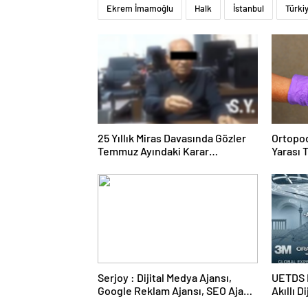
Ekrem İmamoğlu
Halk
İstanbul
Türki
25 Yıllık Miras Davasında Gözler
Ortopod
Temmuz Ayındaki Karar
Yarası 
Duruşmasına Çevrildi
Serjoy : Dijital Medya Ajansı,
UETDS N
Google Reklam Ajansı, SEO Ajansı
Akıllı D
ve Web Tasarım Ajansı