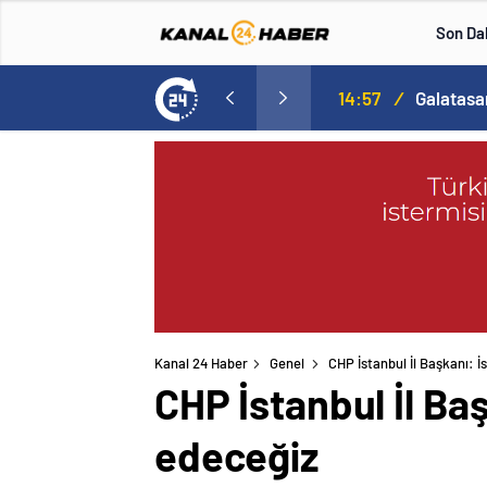
Son Da
Cristiano Ronaldo’nun akıllara zarar tüm kariyerinin istatistiğini çıkardık !
14:57
/
Kanal 24 Haber
Genel
CHP İstanbul İl Başkanı: İs
CHP İstanbul İl Baş
edeceğiz