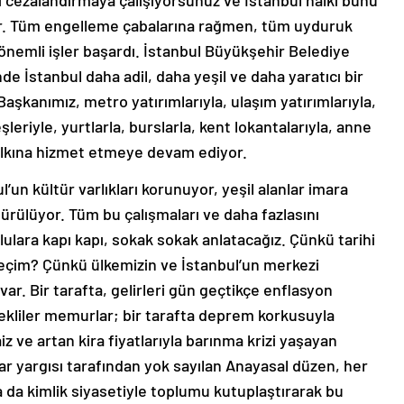
ı cezalandırmaya çalışıyorsunuz ve İstanbul halkı bunu
yor. Tüm engelleme çabalarına rağmen, tüm uyduruk
önemli işler başardı. İstanbul Büyükşehir Belediye
İstanbul daha adil, daha yeşil ve daha yaratıcı bir
aşkanımız, metro yatırımlarıyla, ulaşım yatırımlarıyla,
şleriyle, yurtlarla, burslarla, kent lokantalarıyla, anne
halkına hizmet etmeye devam ediyor.
l’un kültür varlıkları korunuyor, yeşil alanlar imara
ürülüyor. Tüm bu çalışmaları ve daha fazlasını
lara kapı kapı, sokak sokak anlatacağız. Çünkü tarihi
 seçim? Çünkü ülkemizin ve İstanbul’un merkezi
ar. Bir tarafta, gelirleri gün geçtikçe enflasyon
mekliler memurlar; bir tarafta deprem korkusuyla
iz ve artan kira fiyatlarıyla barınma krizi yaşayan
tidar yargısı tarafından yok sayılan Anayasal düzen, her
a da kimlik siyasetiyle toplumu kutuplaştırarak bu