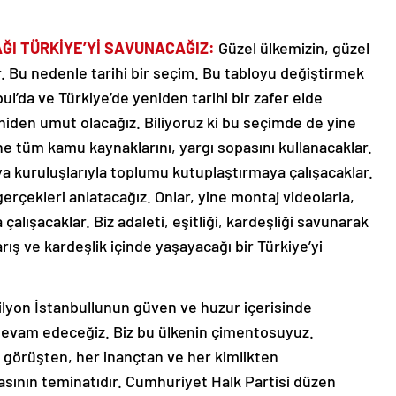
AĞI TÜRKİYE’Yİ SAVUNACAĞIZ:
Güzel ülkemizin, güzel
r. Bu nedenle tarihi bir seçim. Bu tabloyu değiştirmek
ul’da ve Türkiye’de yeniden tarihi bir zafer elde
niden umut olacağız. Biliyoruz ki bu seçimde de yine
ine tüm kamu kaynaklarını, yargı sopasını kullanacaklar.
a kuruluşlarıyla toplumu kutuplaştırmaya çalışacaklar.
rçekleri anlatacağız. Onlar, yine montaj videolarla,
alışacaklar. Biz adaleti, eşitliği, kardeşliği savunarak
ış ve kardeşlik içinde yaşayacağı bir Türkiye’yi
ilyon İstanbullunun güven ve huzur içerisinde
 devam edeceğiz. Biz bu ülkenin çimentosuyuz.
r görüşten, her inançtan ve her kimlikten
asının teminatıdır. Cumhuriyet Halk Partisi düzen