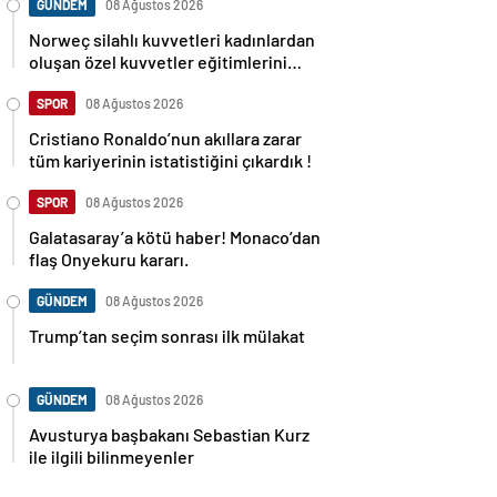
GÜNDEM
08 Ağustos 2026
Norweç silahlı kuvvetleri kadınlardan
oluşan özel kuvvetler eğitimlerini
başlattı.
SPOR
08 Ağustos 2026
Cristiano Ronaldo’nun akıllara zarar
tüm kariyerinin istatistiğini çıkardık !
SPOR
08 Ağustos 2026
Galatasaray’a kötü haber! Monaco’dan
flaş Onyekuru kararı.
GÜNDEM
08 Ağustos 2026
Trump’tan seçim sonrası ilk mülakat
GÜNDEM
08 Ağustos 2026
Avusturya başbakanı Sebastian Kurz
ile ilgili bilinmeyenler