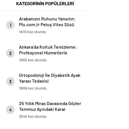
KATEGORİNİN POPÜLERLERİ
Arabanızın Ruhunu Yansıtın:
Plu.com.tr Peluş Vites Süsü
1
Modelleri
4510 kez okundu
Ankara’da Koltuk Temizleme:
Profesyonel Hizmetlerle
2
Temizlik ve Ferahlık
3955 kez okundu
Ortopodoloji İle Diyabetik Ayak
Yarası Tedavisi
3
3806 kez okundu
25 Yıllık Miras Davasında Gözler
Temmuz Ayındaki Karar
4
Duruşmasına Çevrildi
3545 kez okundu