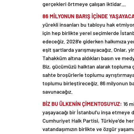
gerçekleri örtmeye çalışan iktidar…
86 MİLYONUN BARIŞ İÇİNDE YAŞAYAC
yürekli insanları bu tabloyu hak etmiyo
için hep birlikte yerel seçimlerde İstanb
edeceğiz. 2028’e giderken halkımıza ye
eşit şartlarda yarışmayacağız. Onlar, y
Tahakküm altına aldıkları basın ve medy
Biz, gücümüzü halktan alarak topluma ge
sahte broşürlerle toplumu ayrıştırmaya ç
toplumu birleştireceğiz. 86 milyonun bar
savunacağız.
BİZ BU ÜLKENİN ÇİMENTOSUYUZ:
16 m
yaşayacağı bir İstanbul’u inşa etmeye
Cumhuriyet Halk Partisi, Türkiye’de he
vatandaşımızın birlikte ve özgür yaşam