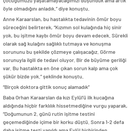
çocuğumuzu yaşatamayacağımızı düşündük ama artık
öyle olmadığını anladık.” diye konuştu.
Anne Karaarslan, bu hastalıkta tedavinin ömür boyu
süreceğini belirterek, “Kızımın sol kulağında hiç sinir
yok, bu işitme kaybı ömür boyu devam edecek. Sürekli
olarak sağ kulağını sağlıklı tutmaya ve konuşma
sorununu bu şekilde çözmeye çalışacağız. Görme
sorunuyla ilgili de tedavi oluyor. Bir de büyüme geriliği
var. Bu hastalıkta en öne çıkan sorun kalp ama çok
şükür bizde yok.” şeklinde konuştu.
“Birçok doktora gittik sonuç alamadık”
Baba Orhan Karaarslan da kızı Eylül’ü ilk kucağına
aldığında hiçbir farklılık hissetmediğine vurgu yaparak,
“Doğumunun 2. günü rutin işitme testini
geçemediğinde içime bir korku düştü. Sonra 1-2 defa
daha işitme testi yapıldı ama Eylül hiçbirinden