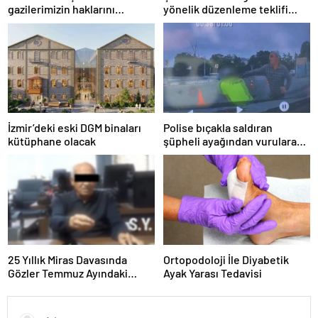
gazilerimizin haklarını
yönelik düzenleme teklifi
güçlendiren yeni bir dönemin
Meclis’te kabul edildi
kapılarını aralıyoruz”
İzmir’deki eski DGM binaları
Polise bıçakla saldıran
kütüphane olacak
şüpheli ayağından vurularak
yakalandı
25 Yıllık Miras Davasında
Ortopodoloji İle Diyabetik
Gözler Temmuz Ayındaki
Ayak Yarası Tedavisi
Karar Duruşmasına Çevrildi