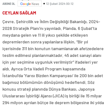
12 Şubat 2024 00:12
ABONE OL
News
CEYLAN SAĞLAM
Çevre, Şehircilik ve İklim Değişikliği Bakanlığı, 2024-
2028 Stratejik Planı’nı yayınladı. Planda, 6 Şubat’ta
meydana gelen ve 11 ili yıkıcı şekilde etkileyen
depremlerden sonra yapılanlara ilişkin, “Bir yıl
içerisinde 311 bin konutun tamamlanarak afetzedelere
teslim edilmesi planlanmaktadır. 45 adet sanayi alanı
için yer seçimine uygunluk verilmiştir” ifadeleri yer
aldı. Ayrıca Orta Vadeli Program kapsamında
İstanbul’da ‘Yarısı Bizden Kampanyası’ ile 200 bin adet
bağımsız bölümümün dönüşümü hedeflendi. Söz
konusu strateji planında Dünya Bankası, Japonya
Uluslararası İşbirliği Ajansı (JICA) iş birliği ile 15 milyar
294 milyon ayrılan bütçe ile deprem bölgesine iki yılda