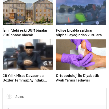
İzmir’deki eski DGM binaları
Polise bıçakla saldıran
kütüphane olacak
şüpheli ayağından vurularak
yakalandı
25 Yıllık Miras Davasında
Ortopodoloji İle Diyabetik
Gözler Temmuz Ayındaki
Ayak Yarası Tedavisi
Karar Duruşmasına Çevrildi