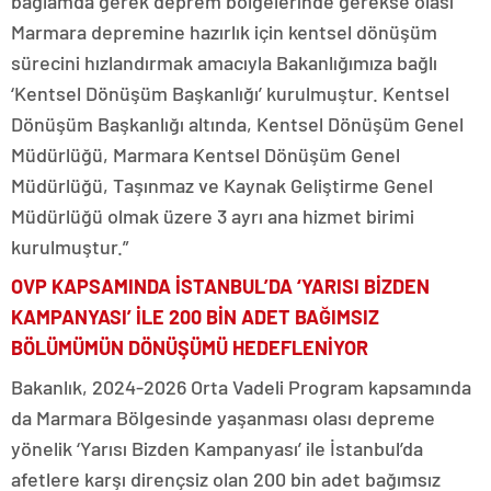
bağlamda gerek deprem bölgelerinde gerekse olası
Marmara depremine hazırlık için kentsel dönüşüm
sürecini hızlandırmak amacıyla Bakanlığımıza bağlı
‘Kentsel Dönüşüm Başkanlığı’ kurulmuştur. Kentsel
Dönüşüm Başkanlığı altında, Kentsel Dönüşüm Genel
Müdürlüğü, Marmara Kentsel Dönüşüm Genel
Müdürlüğü, Taşınmaz ve Kaynak Geliştirme Genel
Müdürlüğü olmak üzere 3 ayrı ana hizmet birimi
kurulmuştur.”
OVP KAPSAMINDA İSTANBUL’DA ‘YARISI BİZDEN
KAMPANYASI’ İLE 200 BİN ADET BAĞIMSIZ
BÖLÜMÜMÜN DÖNÜŞÜMÜ HEDEFLENİYOR
Bakanlık, 2024-2026 Orta Vadeli Program kapsamında
da Marmara Bölgesinde yaşanması olası depreme
yönelik ‘Yarısı Bizden Kampanyası’ ile İstanbul’da
afetlere karşı dirençsiz olan 200 bin adet bağımsız