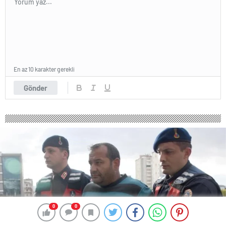
En az 10 karakter gerekli
Gönder
0
0
0
0