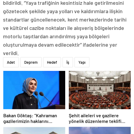
bildirildi. “Yaya trafiğinin kesintisiz hale getirilmesini
gözetecek şekilde yaya yolları ve kaldırımlara ilişkin
standartlar güncellenecek, kent merkezlerinde tarihi
ve kültürel cazibe noktaları ile alışveriş bölgelerinde
motorlu taşıtlardan arındırılmış yaya bölgeleri
oluşturulmaya devam edilecektir” ifadelerine yer
verildi.
Adet
Deprem
Hedef
İş
Yapı
Bakan Göktaş: “Kahraman
Şehit aileleri ve gazilere
gazilerimizin haklarını
yönelik düzenleme teklifi
güçlendiren yeni bir dönemin
Meclis’te kabul edildi
kapılarını aralıyoruz”