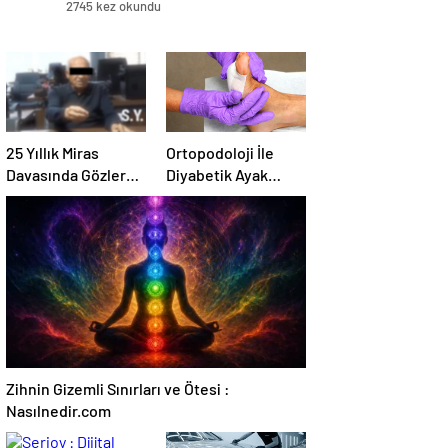
2745 kez okundu
25 Yıllık Miras
Ortopodoloji İle
Davasında Gözler
Diyabetik Ayak
Temmuz Ayındaki
Yarası Tedavisi
Karar Duruşmasına
Çevrildi
Zihnin Gizemli Sınırları ve Ötesi :
Nasılnedir.com