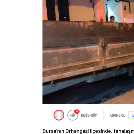
0
BEĞENDİM
ABONE OL
Bursa’nın Orhangazi ilçesinde, fenalaş