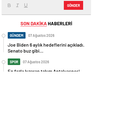
GÖNDER
SON DAKİKA
HABERLERİ
GÜNDEM
07 Ağustos 2026
Joe Biden 6 aylık hedeflerini açıkladı.
Senato buz gibi…
SPOR
07 Ağustos 2026
En fazla kızaran takım Antalyaspor!
Tam 5 futbolcu….
GÜNDEM
07 Ağustos 2026
Norweç silahlı kuvvetleri kadınlardan
oluşan özel kuvvetler eğitimlerini
başlattı.
SPOR
07 Ağustos 2026
Cristiano Ronaldo’nun akıllara zarar
tüm kariyerinin istatistiğini çıkardık !