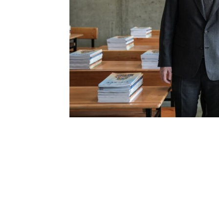
0
BEĞENDİM
ABONE OL
İstanbul Valisi Davut Gül, yıkılıp yenid
etti. Derviş Ali Mahallesi’nde bulunan 
yeni eğitim ve öğretim dönemi öncesi
çalışmalarında son duruma ilişkin bilgi v