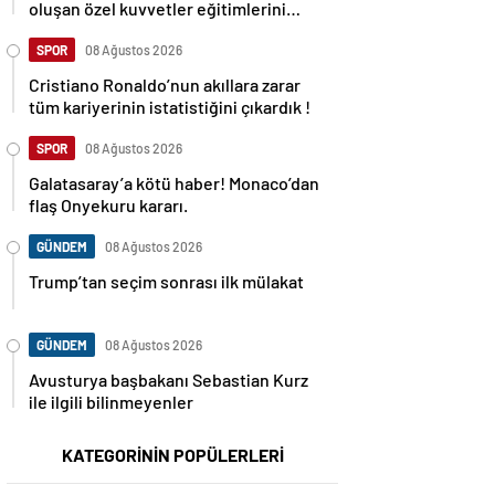
oluşan özel kuvvetler eğitimlerini
başlattı.
SPOR
08 Ağustos 2026
Cristiano Ronaldo’nun akıllara zarar
tüm kariyerinin istatistiğini çıkardık !
SPOR
08 Ağustos 2026
Galatasaray’a kötü haber! Monaco’dan
flaş Onyekuru kararı.
GÜNDEM
08 Ağustos 2026
Trump’tan seçim sonrası ilk mülakat
GÜNDEM
08 Ağustos 2026
Avusturya başbakanı Sebastian Kurz
ile ilgili bilinmeyenler
KATEGORİNİN POPÜLERLERİ