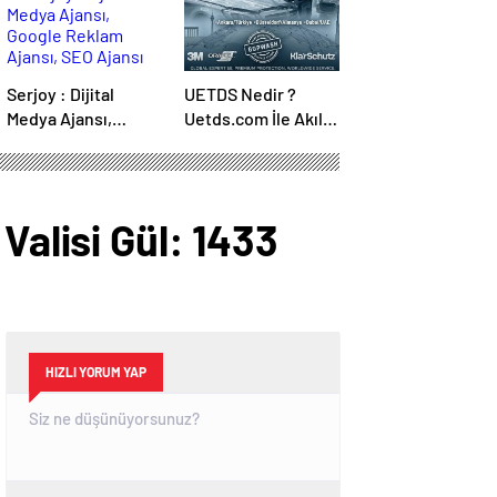
Serjoy : Dijital
UETDS Nedir ?
Medya Ajansı,
Uetds.com İle Akıllı
Google Reklam
Dijital Taşımacılık
Ajansı, SEO Ajansı
Yazılımı
ve Web Tasarım
Ajansı
Valisi Gül: 1433
HIZLI YORUM YAP