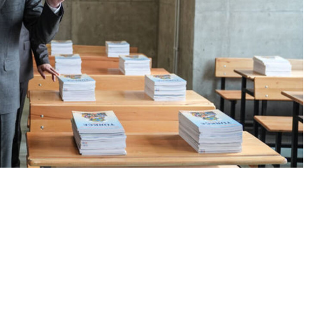
0
News
en inşa edilen Fatih Hattat Rakım Ortaokulu’nu ziyaret
okulda incelemelerde bulunan Gül, kentte başlayacak
nde okullarda süren yapım ve güçlendirme
erdi.