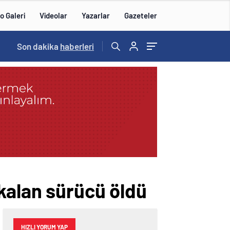
o Galeri
Videolar
Yazarlar
Gazeteler
14:57
Son dakika
/
haberleri
 kalan sürücü öldü
HIZLI YORUM YAP