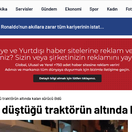
kika
Servisler
Gündem
Ekonomi
Spor
Kadın
Fot
Cristiano Ronaldo’nun akıllara zarar tüm kariyerinin istatistiğini çıkardık !
ü traktörün altında kalan sürücü öldü
 düştüğü traktörün altında