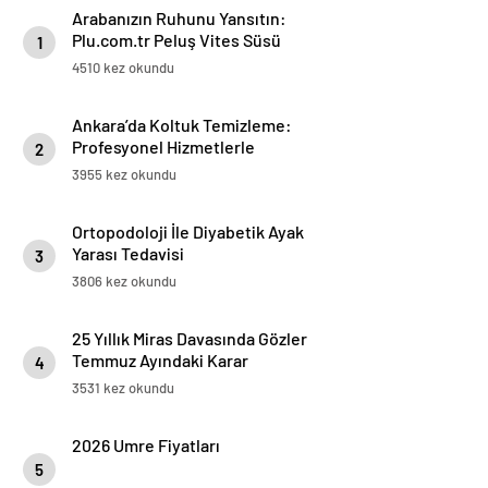
Arabanızın Ruhunu Yansıtın:
Plu.com.tr Peluş Vites Süsü
1
Modelleri
4510 kez okundu
Ankara’da Koltuk Temizleme:
Profesyonel Hizmetlerle
2
Temizlik ve Ferahlık
3955 kez okundu
Ortopodoloji İle Diyabetik Ayak
Yarası Tedavisi
3
3806 kez okundu
25 Yıllık Miras Davasında Gözler
Temmuz Ayındaki Karar
4
Duruşmasına Çevrildi
3531 kez okundu
2026 Umre Fiyatları
5