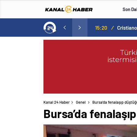
Son Da
Norweç silahlı kuvvetleri kadınlardan oluşan özel kuvvetler eğitimlerini başlattı.
15:20
/
Kanal 24 Haber
Genel
Bursa’da fenalaşıp düştüğ
Bursa’da fenalaşıp