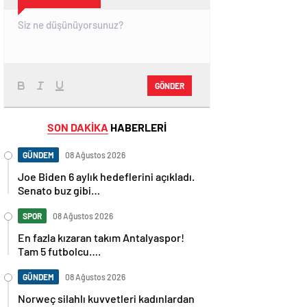
GÖNDER
SON DAKİKA
HABERLERİ
GÜNDEM
08 Ağustos 2026
Joe Biden 6 aylık hedeflerini açıkladı.
Senato buz gibi…
SPOR
08 Ağustos 2026
En fazla kızaran takım Antalyaspor!
Tam 5 futbolcu….
GÜNDEM
08 Ağustos 2026
Norweç silahlı kuvvetleri kadınlardan