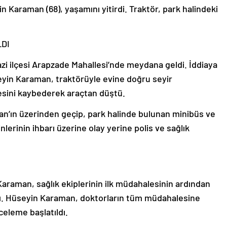
 Karaman (68), yaşamını yitirdi. Traktör, park halindeki
DI
azi ilçesi Arapzade Mahallesi’nde meydana geldi. İddiaya
eyin Karaman, traktörüyle evine doğru seyir
esini kaybederek araçtan düştü.
n’ın üzerinden geçip, park halinde bulunan minibüs ve
erinin ihbarı üzerine olay yerine polis ve sağlık
araman, sağlık ekiplerinin ilk müdahalesinin ardından
ldı. Hüseyin Karaman, doktorların tüm müdahalesine
nceleme başlatıldı.