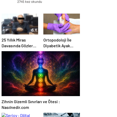
2745 kez okundu
25 Yıllık Miras
Ortopodoloji İle
Davasında Gözler
Diyabetik Ayak
Temmuz Ayındaki
Yarası Tedavisi
Karar Duruşmasına
Çevrildi
Zihnin Gizemli Sınırları ve Ötesi :
Nasılnedir.com