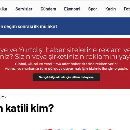
kika
Servisler
Gündem
Ekonomi
Spor
Kadın
Fot
n seçim sonrası ilk mülakat
kim?
katili kim?