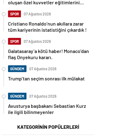
oluşan özel kuvvetler eğitimlerini
başlattı.
SPOR
07 Ağustos 2026
Cristiano Ronaldo’nun akıllara zarar
tüm kariyerinin istatistiğini çıkardık !
SPOR
07 Ağustos 2026
Galatasaray’a kötü haber! Monaco’dan
flaş Onyekuru kararı.
GÜNDEM
07 Ağustos 2026
Trump’tan seçim sonrası ilk mülakat
GÜNDEM
07 Ağustos 2026
Avusturya başbakanı Sebastian Kurz
ile ilgili bilinmeyenler
KATEGORİNİN POPÜLERLERİ